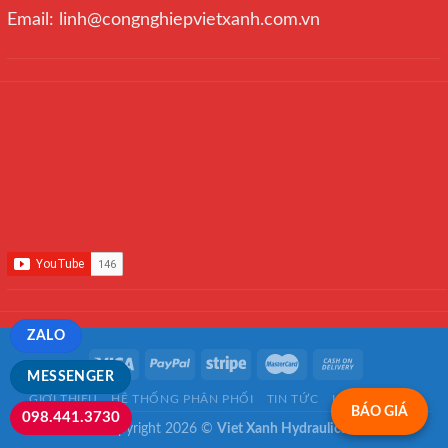
Email: linh@congnghiepvietxanh.com.vn
ZALO
MESSENGER
GIỚI THIỆU
HỆ THỐNG PHÂN PHỐI
TIN TỨC
LIÊN HỆ
FAQ
BÁO GIÁ
098.441.3730
Copyright 2026 ©
Viet Xanh Hydraulics