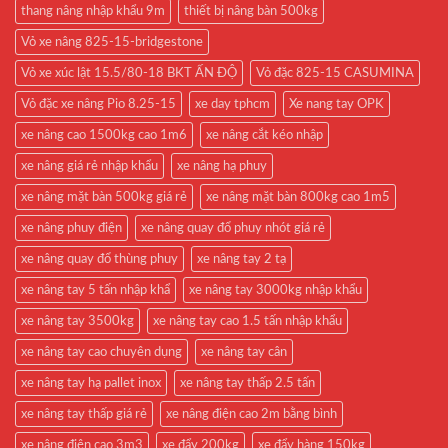
thang nâng nhập khẩu 9m
thiết bị nâng bàn 500kg
Vỏ xe nâng 825-15-bridgestone
Vỏ xe xúc lật 15.5/80-18 BKT ẤN ĐỘ
Vỏ đặc 825-15 CASUMINA
Vỏ đặc xe nâng Pio 8.25-15
xe day tphcm
Xe nang tay OPK
xe nâng cao 1500kg cao 1m6
xe nâng cắt kéo nhập
xe nâng giá rẻ nhập khẩu
xe nâng hạ phuy
xe nâng mặt bàn 500kg giá rẻ
xe nâng mặt bàn 800kg cao 1m5
xe nâng phuy điện
xe nâng quay đổ phuy nhót giá rẻ
xe nâng quay đổ thùng phuy
xe nâng tay 2 tạ
xe nâng tay 5 tấn nhập khẩ
xe nâng tay 3000kg nhập khẩu
xe nâng tay 3500kg
xe nâng tay cao 1.5 tấn nhập khẩu
xe nâng tay cao chuyên dụng
xe nâng tay cân
xe nâng tay hạ pallet inox
xe nâng tay thấp 2.5 tấn
xe nâng tay thấp giá rẻ
xe nâng điện cao 2m bằng bình
xe nâng điện cao 3m3
xe đẩy 200kg
xe đẩy hàng 150kg