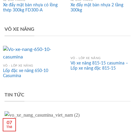
XE ĐẨY HÀNG
XE ĐẨY HÀNG
Xe đẩy mặt bàn nhựa có lồng
Xe đẩy mặt bàn nhựa 2 tầng
thép 300kg FD300-A
300kg
VỎ XE NÂNG
VỎ - LỐP XE NÂNG
Vỏ xe nâng 815-15 casumina –
VỎ - LỐP XE NÂNG
Lốp xe nâng đặc 815-15
Lốp đặc xe nâng 650-10
Casumina
TIN TỨC
07
Th8