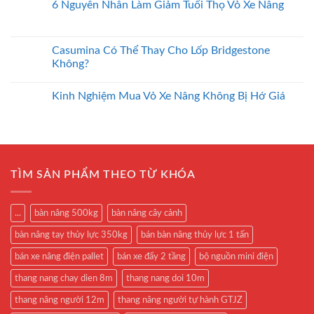
6 Nguyên Nhân Làm Giảm Tuổi Thọ Vỏ Xe Nâng
Casumina Có Thể Thay Cho Lốp Bridgestone
Không?
Kinh Nghiệm Mua Vỏ Xe Nâng Không Bị Hớ Giá
TÌM SẢN PHẨM THEO TỪ KHÓA
...
bàn nâng 500kg
bàn nâng cây cảnh
bàn nâng tay thủy lực 350kg
bán bàn nâng thủy lực 1 tấn
bán xe nâng điện pallet
bán xe đẩy 2 tầng
bộ nguồn mini điện
thang nang chay dien 8m
thang nang doi 10m
thang nâng người 12m
thang nâng người tự hành GTJZ