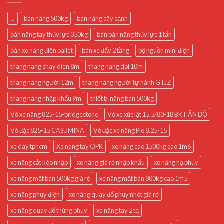
...
bàn nâng 500kg
bàn nâng cây cảnh
bàn nâng tay thủy lực 350kg
bán bàn nâng thủy lực 1 tấn
bán xe nâng điện pallet
bán xe đẩy 2 tầng
bộ nguồn mini điện
thang nang chay dien 8m
thang nang doi 10m
thang nâng người 12m
thang nâng người tự hành GTJZ
thang nâng nhập khẩu 9m
thiết bị nâng bàn 500kg
Vỏ xe nâng 825-15-bridgestone
Vỏ xe xúc lật 15.5/80-18 BKT ẤN ĐỘ
Vỏ đặc 825-15 CASUMINA
Vỏ đặc xe nâng Pio 8.25-15
xe day tphcm
Xe nang tay OPK
xe nâng cao 1500kg cao 1m6
xe nâng cắt kéo nhập
xe nâng giá rẻ nhập khẩu
xe nâng hạ phuy
xe nâng mặt bàn 500kg giá rẻ
xe nâng mặt bàn 800kg cao 1m5
xe nâng phuy điện
xe nâng quay đổ phuy nhót giá rẻ
xe nâng quay đổ thùng phuy
xe nâng tay 2 tạ