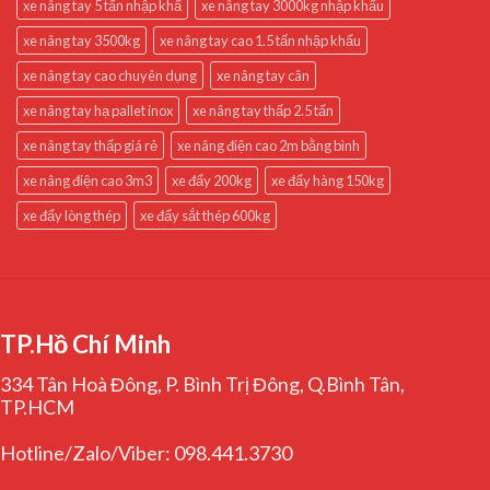
xe nâng tay 5 tấn nhập khẩ
xe nâng tay 3000kg nhập khẩu
xe nâng tay 3500kg
xe nâng tay cao 1.5 tấn nhập khẩu
xe nâng tay cao chuyên dụng
xe nâng tay cân
xe nâng tay hạ pallet inox
xe nâng tay thấp 2.5 tấn
xe nâng tay thấp giá rẻ
xe nâng điện cao 2m bằng bình
xe nâng điện cao 3m3
xe đẩy 200kg
xe đẩy hàng 150kg
xe đẩy lòng thép
xe đẩy sắt thép 600kg
TP.Hồ Chí Minh
334 Tân Hoà Đông, P. Bình Trị Đông, Q.Bình Tân,
TP.HCM
Hotline/Zalo/Viber: 098.441.3730