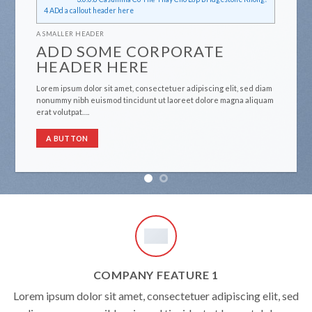
A SMALLER HEADER
ADD SOME CORPORATE
HEADER HERE
Lorem ipsum dolor sit amet, consectetuer adipiscing e
diam nonummy nibh euismod tincidunt ut laoreet do
elit, sed diam
aliquam erat volutpat….
magna aliquam
A BUTTON
COMPANY FEATURE 1
Lorem ipsum dolor sit amet, consectetuer adipiscing elit, sed