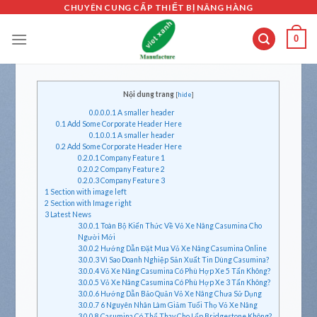
Skip
CHUYÊN CUNG CẤP THIẾT BỊ NÂNG HÀNG
to
0
content
umina Cho
ina Online
ng Casumina?
5 Tấn Không?
3 Tấn Không?
a Sử Dụng
 Xe Nâng
stone Không?