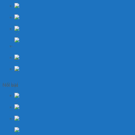
Xe đẩy 150kg gấp gọn
Xe nâng tay
2500kg (2.5 tấn) TW-LIFTER
Xe
nâng quay đổ phuy 350kg 1m4
Xe nâng tay thấp siêu ngắn 520x800mm hiệu Noblelift
Xe nâng mặt
bàn thủy lực bằng tay 500kg
Bộ nguồn thủy lực
AC 220V - 1.5kw
Nổi bật
Xe nâng tay 3000kg
càng hẹp 550x1150mm
Xe nâng tay
thấp 51mm 2000kg
Xe nâng tay thấp
5000kg Niuli