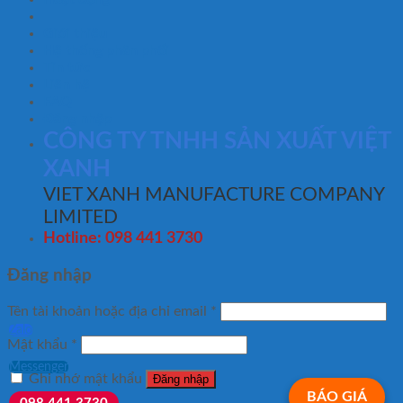
Giới thiệu
Hệ thống phân phối
Tin tức
Liên hệ
FAQ
Đăng nhập
CÔNG TY TNHH SẢN XUẤT VIỆT
XANH
VIET XANH MANUFACTURE COMPANY
LIMITED
Hotline: 098 441 3730
Đăng nhập
Tên tài khoản hoặc địa chỉ email
*
Zalo
Mật khẩu
*
Messenger
Ghi nhớ mật khẩu
Đăng nhập
BÁO GIÁ