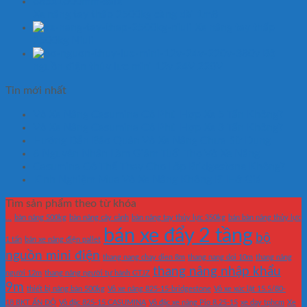
Xe nâng tay thấp 2500kg càng dài 1m8
Xe nâng tay thấp
2500kg Niuli
Bộ
nguồn điện thủy lực mini 12v 24V 220V
Tin mới nhất
Vỏ Xe Nâng Casumina Có Phù Hợp Xe 5 Tấn Không?
Vỏ Xe Nâng Casumina Có Phù Hợp Xe 3 Tấn Không?
Hướng Dẫn Bảo Quản Vỏ Xe Nâng Chưa Sử Dụng
6 Nguyên Nhân Làm Giảm Tuổi Thọ Vỏ Xe Nâng
Casumina Có Thể Thay Cho Lốp Bridgestone Không?
Kinh Nghiệm Mua Vỏ Xe Nâng Không Bị Hớ Giá
Tìm sản phẩm theo từ khóa
...
bàn nâng 500kg
bàn nâng cây cảnh
bàn nâng tay thủy lực 350kg
bán bàn nâng thủy lực
bán xe đẩy 2 tầng
bộ
1 tấn
bán xe nâng điện pallet
nguồn mini điện
thang nang chay dien 8m
thang nang doi 10m
thang nâng
thang nâng nhập khẩu
người 12m
thang nâng người tự hành GTJZ
9m
thiết bị nâng bàn 500kg
Vỏ xe nâng 825-15-bridgestone
Vỏ xe xúc lật 15.5/80-
18 BKT ẤN ĐỘ
Vỏ đặc 825-15 CASUMINA
Vỏ đặc xe nâng Pio 8.25-15
xe day tphcm
Xe