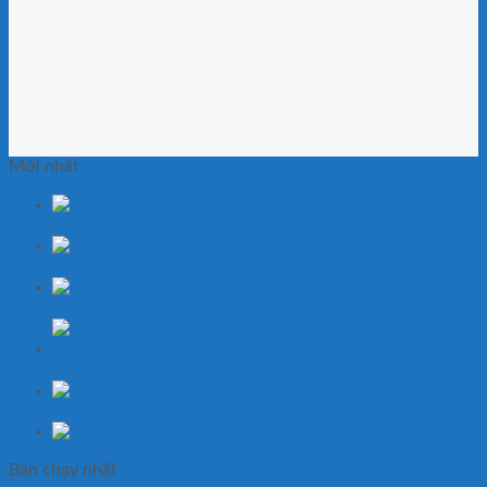
Mới nhất
Xe nâng tay 3000kg
càng hẹp 550x1150mm
Xe nâng tay
thấp 51mm 2000kg
Xe nâng tay thấp
5000kg Niuli
Xe nâng tay thấp 2500kg càng dài 1m8
Xe nâng tay
thấp thủy lực 5000kg Niuli
Xe nâng tay thấp 4000kg
Bán chạy nhất