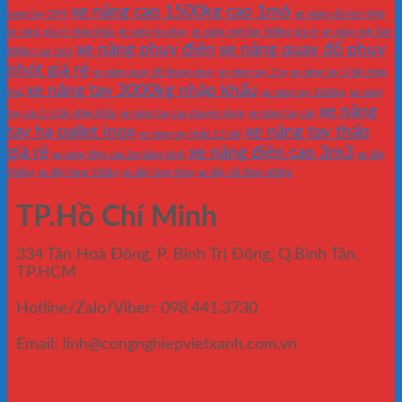
xe nâng cao 1500kg cao 1m6
nang tay OPK
xe nâng cắt kéo nhập
xe nâng giá rẻ nhập khẩu
xe nâng hạ phuy
xe nâng mặt bàn 500kg giá rẻ
xe nâng mặt bàn
xe nâng phuy điện
xe nâng quay đổ phuy
800kg cao 1m5
nhót giá rẻ
xe nâng quay đổ thùng phuy
xe nâng tay 2 tạ
xe nâng tay 5 tấn nhập
xe nâng tay 3000kg nhập khẩu
khẩ
xe nâng tay 3500kg
xe nâng
xe nâng
tay cao 1.5 tấn nhập khẩu
xe nâng tay cao chuyên dụng
xe nâng tay cân
tay hạ pallet inox
xe nâng tay thấp
xe nâng tay thấp 2.5 tấn
giá rẻ
xe nâng điện cao 3m3
xe nâng điện cao 2m bằng bình
xe đẩy
200kg
xe đẩy hàng 150kg
xe đẩy lòng thép
xe đẩy sắt thép 600kg
TP.Hồ Chí Minh
334 Tân Hoà Đông, P. Bình Trị Đông, Q.Bình Tân,
TP.HCM
Hotline/Zalo/Viber: 098.441.3730
Email: linh@congnghiepvietxanh.com.vn