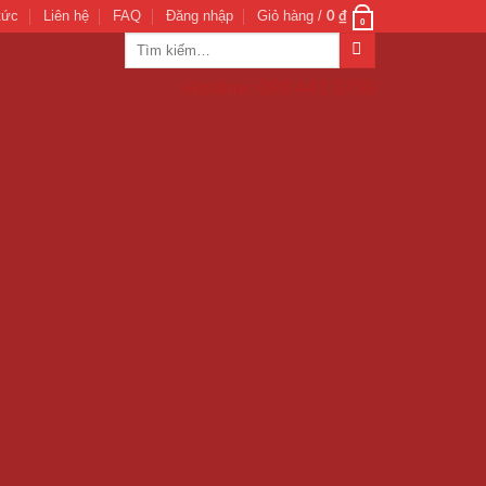
tức
Liên hệ
FAQ
Đăng nhập
Giỏ hàng /
0
₫
0
Tìm
kiếm:
Hotline: 098 441 3730