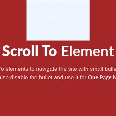
Nội dung trang
[
hide
]
1
Scroll To Element
2
Another Banner
2.1
Another Banner
2.1.1
Signup for Newsletter
Scroll To
Element
To elements to navigate the site with small bulle
lso disable the bullet and use it for
One Page N