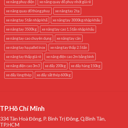
xe nâng phuy điện
xe nâng quay đổ phuy nhót giá rẻ
xe nâng quay đổ thùng phuy
xe nâng tay 2 tạ
xe nâng tay 5 tấn nhập khẩ
xe nâng tay 3000kg nhập khẩu
xe nâng tay 3500kg
xe nâng tay cao 1.5 tấn nhập khẩu
xe nâng tay cao chuyên dụng
xe nâng tay cân
xe nâng tay hạ pallet inox
xe nâng tay thấp 2.5 tấn
xe nâng tay thấp giá rẻ
xe nâng điện cao 2m bằng bình
xe nâng điện cao 3m3
xe đẩy 200kg
xe đẩy hàng 150kg
xe đẩy lòng thép
xe đẩy sắt thép 600kg
TP.Hồ Chí Minh
334 Tân Hoà Đông, P. Bình Trị Đông, Q.Bình Tân,
TP.HCM