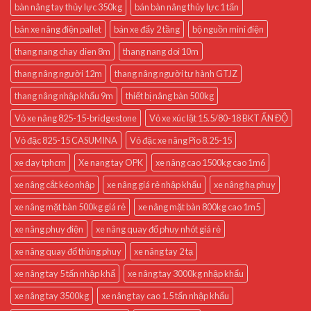
bàn nâng tay thủy lực 350kg
bán bàn nâng thủy lực 1 tấn
bán xe nâng điện pallet
bán xe đẩy 2 tầng
bộ nguồn mini điện
thang nang chay dien 8m
thang nang doi 10m
thang nâng người 12m
thang nâng người tự hành GTJZ
thang nâng nhập khẩu 9m
thiết bị nâng bàn 500kg
Vỏ xe nâng 825-15-bridgestone
Vỏ xe xúc lật 15.5/80-18 BKT ẤN ĐỘ
Vỏ đặc 825-15 CASUMINA
Vỏ đặc xe nâng Pio 8.25-15
xe day tphcm
Xe nang tay OPK
xe nâng cao 1500kg cao 1m6
xe nâng cắt kéo nhập
xe nâng giá rẻ nhập khẩu
xe nâng hạ phuy
xe nâng mặt bàn 500kg giá rẻ
xe nâng mặt bàn 800kg cao 1m5
xe nâng phuy điện
xe nâng quay đổ phuy nhót giá rẻ
xe nâng quay đổ thùng phuy
xe nâng tay 2 tạ
xe nâng tay 5 tấn nhập khẩ
xe nâng tay 3000kg nhập khẩu
xe nâng tay 3500kg
xe nâng tay cao 1.5 tấn nhập khẩu