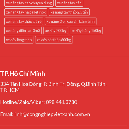
xe nâng tay cao chuyên dụng
xe nâng tay cân
xe nâng tay hạ pallet inox
xe nâng tay thấp 2.5 tấn
xe nâng tay thấp giá rẻ
xe nâng điện cao 2m bằng bình
xe nâng điện cao 3m3
xe đẩy 200kg
xe đẩy hàng 150kg
xe đẩy lòng thép
xe đẩy sắt thép 600kg
TP.Hồ Chí Minh
334 Tân Hoà Đông, P. Bình Trị Đông, Q.Bình Tân,
TP.HCM
Hotline/Zalo/Viber: 098.441.3730
Email: linh@congnghiepvietxanh.com.vn