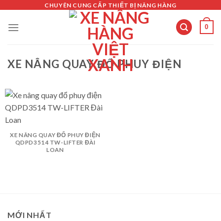
Skip
CHUYÊN CUNG CẤP THIẾT BỊ NÂNG HÀNG
to
0
content
XE NÂNG QUAY ĐỔ PHUY ĐIỆN
XE NÂNG QUAY ĐỔ PHUY ĐIỆN
QDPD3514 TW-LIFTER ĐÀI
LOAN
MỚI NHẤT