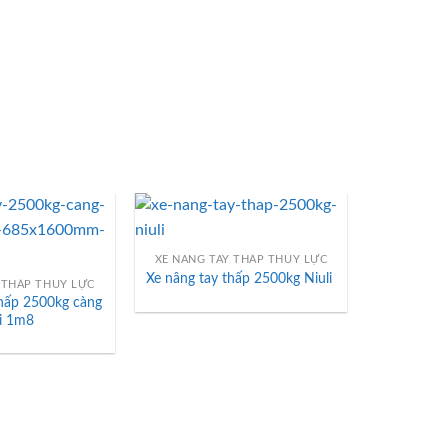
XE NÂNG TAY THẤP THỦY LỰC
Xe nâng tay thấp 2500kg Niuli
THẤP THỦY LỰC
hấp 2500kg càng
̀i 1m8