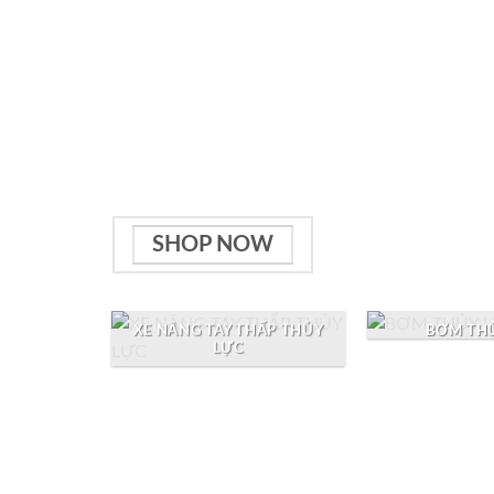
Free Shipping on orders above 99$
Lorem ipsum dolor sit amet, consectetuer
adipiscing elit
SHOP NOW
BƠM TH
XE NÂNG TAY THẤP THỦY
LỰC