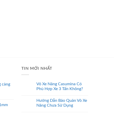
BỘ NG
Bộ nguồn 
12
TIN MỚI NHẤT
Vỏ Xe Nâng Casumina Có
 càng
Phù Hợp Xe 3 Tấn Không?
Hướng Dẫn Bảo Quản Vỏ Xe
 51mm
Nâng Chưa Sử Dụng