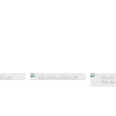
Give a Gift to a Friend
Lorem ipsum dolor sit amet, consectetuer
adipiscing elit, sed dia.
ỦY LỰC
BỘ NGUỒN THỦY LỰC
THANG N
THANG N