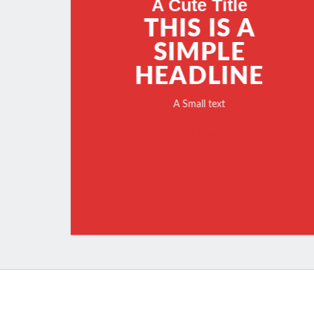
A Cute Title
THIS IS A
SIMPLE
HEADLINE
A Small text
CLICK ME!