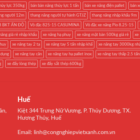
thủy lực 350kg
bán bàn nâng thủy lực 1 tấn
bán xe nâng điện pallet
bán x
âng người 12m
thang nâng người tự hành GTJZ
thang nâng nhập khẩu 9m
-18 BKT ẤN ĐỘ
Vỏ đặc 825-15 CASUMINA
Vỏ đặc xe nâng Pio 8.25-15
nâng giá rẻ nhập khẩu
xe nâng hạ phuy
xe nâng mặt bàn 500kg giá rẻ
xe
phuy
xe nâng tay 2 tạ
xe nâng tay 5 tấn nhập khẩ
xe nâng tay 3000kg nh
 dụng
xe nâng tay cân
xe nâng tay hạ pallet inox
xe nâng tay thấp 2.5 tấn
g
xe đẩy lòng thép
xe đẩy sắt thép 600kg
Huế
ân,
Kiệt 344 Trưng Nữ Vương, P. Thủy Dương, TX.
Hương Thủy, Huế
Email: linh@congnghiepvietxanh.com.vn