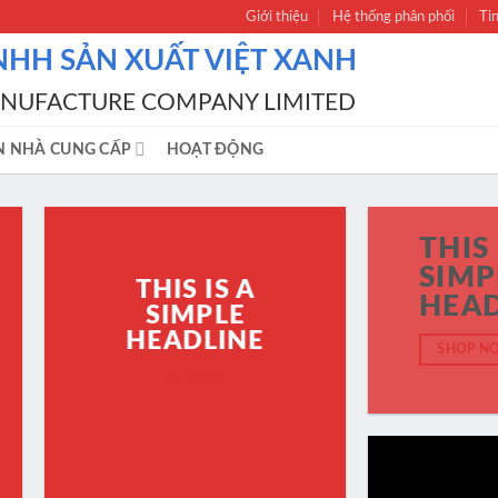
Giới thiệu
Hệ thống phân phối
Ti
NHH SẢN XUẤT VIỆT XANH
ANUFACTURE COMPANY LIMITED
N NHÀ CUNG CẤP
HOẠT ĐỘNG
THIS 
SIMP
THIS IS A
HEAD
SIMPLE
HEADLINE
SHOP N
SHOP NOW