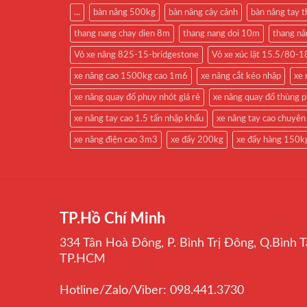
...
bàn nâng 500kg
bàn nâng cây cảnh
bàn nâng tay 
thang nang chay dien 8m
thang nang doi 10m
thang n
Vỏ xe nâng 825-15-bridgestone
Vỏ xe xúc lật 15.5/80
xe nâng cao 1500kg cao 1m6
xe nâng cắt kéo nhập
xe 
xe nâng quay đổ phuy nhót giá rẻ
xe nâng quay đổ thùng 
xe nâng tay cao 1.5 tấn nhập khẩu
xe nâng tay cao chuyên
xe nâng điện cao 3m3
xe đẩy 200kg
xe đẩy hàng 150k
TP.Hồ Chí Minh
334 Tân Hoà Đông, P. Bình Trị Đông, Q.Bình T
TP.HCM
Hotline/Zalo/Viber: 098.441.3730