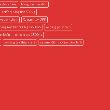
e đẩy 2 tầng
bộ nguồn mini điện
thiết bị nâng bàn 500kg
xe day tphcm
Xe nang tay OPK
 nâng mặt bàn 800kg cao 1m5
xe nâng phuy điện
ập khẩu
xe nâng tay 3500kg
xe nâng tay thấp giá rẻ
xe nâng điện cao 2m bằng bình