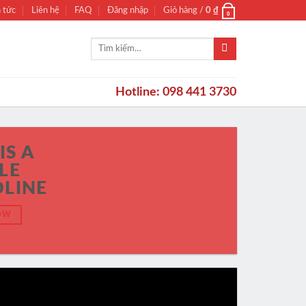
n tức
Liên hệ
FAQ
Đăng nhập
Giỏ hàng /
0
₫
0
Tìm
kiếm:
Hotline: 098 441 3730
IS A
LE
LINE
OW