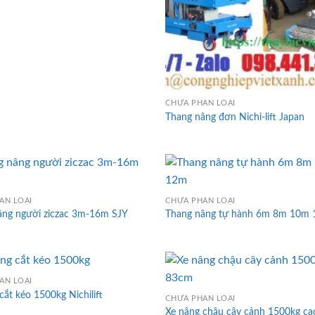
CHƯA PHÂN LOẠI
Thang nâng đơn Nichi-lift Japan
ÂN LOẠI
CHƯA PHÂN LOẠI
âng người ziczac 3m-16m SJY
Thang nâng tự hành 6m 8m 10m
ÂN LOẠI
ắt kéo 1500kg Nichilift
CHƯA PHÂN LOẠI
Xe nâng chậu cây cảnh 1500kg c