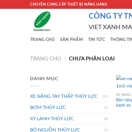
Skip
CHUYÊN CUNG CẤP THIẾT BỊ NÂNG HÀNG
to
CÔNG TY T
content
VIET XANH M
TRANG CHỦ
SẢN PHẨM
TIN TỨC
THÔNG TI
TRANG CHỦ
/
CHƯA PHÂN LOẠI
DANH MỤC
XE NÂNG 
XE NÂNG TAY THẤP THỦY LỰC
(17)
Bàn nân
bánh xe 
BƠM THỦY LỰC
(1)
XY LANH THỦY LỰC
(0)
BỘ NGUỒN THỦY LỰC
(7)