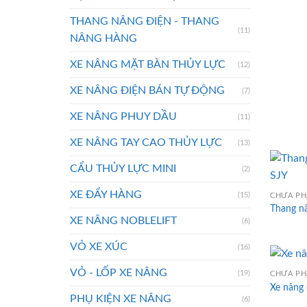
THANG NÂNG ĐIỆN - THANG
(11)
NÂNG HÀNG
XE NÂNG MẶT BÀN THỦY LỰC
(12)
XE NÂNG ĐIỆN BÁN TỰ ĐỘNG
(7)
XE NÂNG PHUY DẦU
(11)
XE NÂNG TAY CAO THỦY LỰC
(13)
CẨU THỦY LỰC MINI
(2)
XE ĐẨY HÀNG
(15)
CHƯA PH
Thang n
XE NÂNG NOBLELIFT
(6)
VỎ XE XÚC
(16)
VỎ - LỐP XE NÂNG
(19)
CHƯA PH
Xe nâng c
PHỤ KIỆN XE NÂNG
(6)