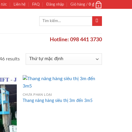
n tức
Liên hệ
FAQ
Đăng nhập
Giỏ hàng /
0
₫
0
Tìm
kiếm:
Hotline: 098 441 3730
46 results
CHƯA PHÂN LOẠI
Thang nâng hàng siêu thị 3m đến 3m5