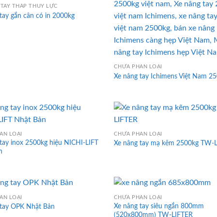
TAY THẤP THỦY LỰC
tay gắn cân có in 2000kg
CHƯA PHÂN LOẠI
Xe nâng tay Ichimens Việt Nam 2
ÂN LOẠI
CHƯA PHÂN LOẠI
tay inox 2500kg hiệu NICHI-LIFT
Xe nâng tay mạ kẽm 2500kg TW-
n
ÂN LOẠI
CHƯA PHÂN LOẠI
Xe nâng tay siêu ngắn 800mm
 tay OPK Nhật Bản
(520x800mm) TW-LIFTER