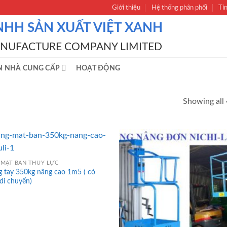
Giới thiệu
Hệ thống phân phối
Ti
NHH SẢN XUẤT VIỆT XANH
ANUFACTURE COMPANY LIMITED
N NHÀ CUNG CẤP
HOẠT ĐỘNG
Showing all 
MẶT BÀN THỦY LỰC
g tay 350kg nâng cao 1m5 ( có
di chuyển)