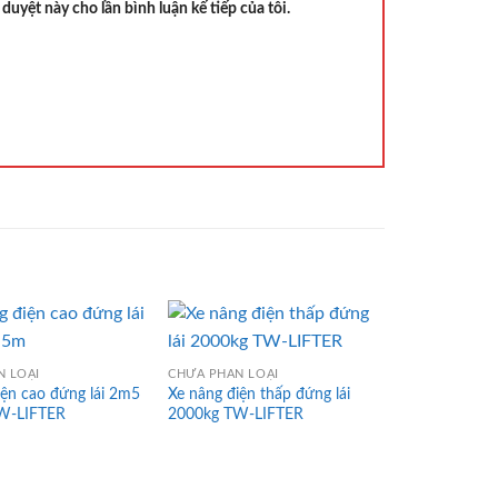
 duyệt này cho lần bình luận kế tiếp của tôi.
N LOẠI
CHƯA PHÂN LOẠI
CHƯA PHÂN L
iện cao đứng lái 2m5
Xe nâng điện thấp đứng lái
Xe nâng tay
W-LIFTER
2000kg TW-LIFTER