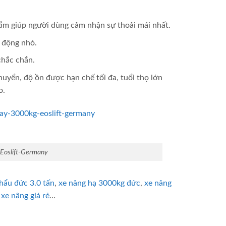
ắm giúp người dùng cảm nhận sự thoải mái nhất.
 động nhỏ.
chắc chắn.
huyển, độ ồn được hạn chế tối đa, tuổi thọ lớn
o.
ay-3000kg-eoslift-germany
Eoslift-Germany
hẩu đức 3.0 tấn
,
xe nâng hạ 3000kg đức
,
xe nâng
xe nâng giá rẻ
…