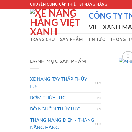
Skip
CHUYÊN CUNG CẤP THIẾT BỊ NÂNG HÀNG
to
CÔNG TY T
content
VIET XANH M
TRANG CHỦ
SẢN PHẨM
TIN TỨC
THÔNG TI
DANH MỤC SẢN PHẨM
XE NÂNG TAY THẤP THỦY
(17)
LỰC
BƠM THỦY LỰC
(1)
BỘ NGUỒN THỦY LỰC
(7)
THANG NÂNG ĐIỆN - THANG
(11)
NÂNG HÀNG