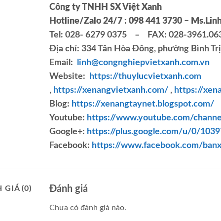
Công ty TNHH SX Việt Xanh
Hotline/Zalo 24/7 : 098 441 3730 – Ms.Lin
Tel: 028- 6279 0375 – FAX: 028-3961.06
Địa chỉ: 334 Tân Hòa Đông, phường Bình Tr
Email:
linh@congnghiepvietxanh.com.vn
Website:
https://thuylucvietxanh.com
,
https://xenangvietxanh.com/
,
https://xen
Blog:
https://xenangtaynet.blogspot.com/
Youtube:
https://www.youtube.com/cha
Google+:
https://plus.google.com/u/0/10
Facebook:
https://www.facebook.com/ban
Đánh giá
 GIÁ (0)
Chưa có đánh giá nào.