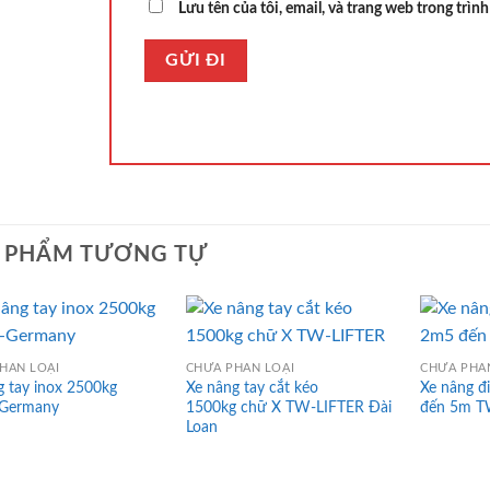
Lưu tên của tôi, email, và trang web trong trình
 PHẨM TƯƠNG TỰ
HÂN LOẠI
CHƯA PHÂN LOẠI
CHƯA PHÂ
g tay inox 2500kg
Xe nâng tay cắt kéo
Xe nâng đ
t-Germany
1500kg chữ X TW-LIFTER Đài
đến 5m T
Loan