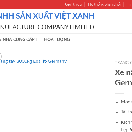
Giới thiệu
Hệ thống phân phối
Ti
NHH SẢN XUẤT VIỆT XANH
ANUFACTURE COMPANY LIMITED
N NHÀ CUNG CẤP
HOẠT ĐỘNG
TRANG 
Xe n
Ger
Mode
Tải 
Kích
hẹp
5