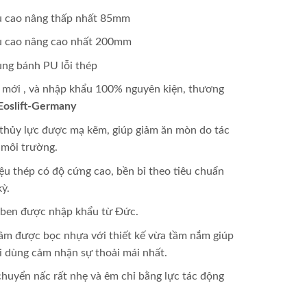
u cao nâng thấp nhất 85mm
u cao nâng cao nhất 200mm
̣ng bánh PU lỗi thép
 mới , và nhập khẩu 100% nguyên kiện, thương
Eoslift-Germany
thủy lực được mạ kẽm, giúp giảm ăn mòn do tác
 môi trường.
iệu thép có độ cứng cao, bền bỉ theo tiêu chuẩn
ỳ.
 ben được nhập khẩu từ Đức.
ầm được bọc nhựa với thiết kế vừa tầm nắm giúp
 dùng cảm nhận sự thoải mái nhất.
huyển nấc rất nhẹ và êm chỉ bằng lực tác động