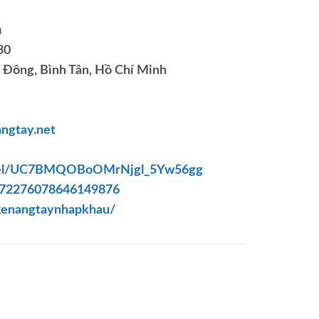
h
30
ị Đông, Bình Tân, Hồ Chí Minh
angtay.net
nnel/UC7BMQOBoOMrNjgl_5Yw56gg
3972276078646149876
xenangtaynhapkhau/