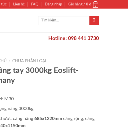
n tức
Liên hệ
FAQ
Đăng nhập
Giỏ hàng /
0
₫
0
Tìm
kiếm:
Hotline: 098 441 3730
CHỦ
/
CHƯA PHÂN LOẠI
âng tay 3000kg Eoslift-
many
l: M30
trọng nâng 3000kg
 thước càng nâng
685x1220mm
càng rộng, càng
40x1150mm