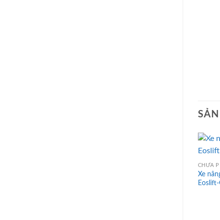
SẢN
CHƯA P
Xe nân
Eoslif