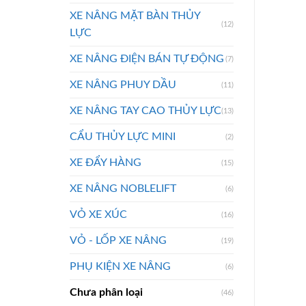
XE NÂNG MẶT BÀN THỦY
(12)
LỰC
XE NÂNG ĐIỆN BÁN TỰ ĐỘNG
(7)
XE NÂNG PHUY DẦU
(11)
XE NÂNG TAY CAO THỦY LỰC
(13)
CẨU THỦY LỰC MINI
(2)
XE ĐẨY HÀNG
(15)
XE NÂNG NOBLELIFT
(6)
VỎ XE XÚC
(16)
VỎ - LỐP XE NÂNG
(19)
PHỤ KIỆN XE NÂNG
(6)
Chưa phân loại
(46)