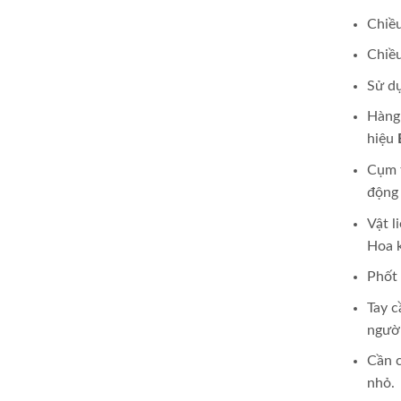
Chiề
Chiề
Sử du
Hàng
hiệu
Cụm 
động
Vật l
Hoa k
Phốt
Tay c
người
Cần c
nhỏ.