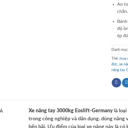
An to
chắn
Bánh 
độ ồn
ép đú
Danh mục
Thẻ:
mua x
đức
,
xe nâ
nâng tay 
Xe nâng tay 3000kg Eoslift-Germany
là loạ
Ả
trong công nghiệp và dân dụng. dùng nâng 
bến bãi. Ưu điểm của loại xe nâng này là có 