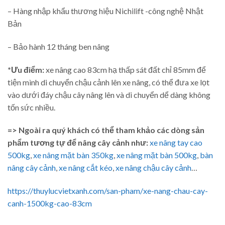
– Hàng nhập khẩu thương hiệu Nichilift -công nghệ Nhật
Bản
– Bảo hành 12 tháng ben nâng
*Ưu điểm:
xe nâng cao 83cm hạ thấp sát đất chỉ 85mm để
tiện mình di chuyển chậu cảnh lên xe nâng, có thể đưa xe lọt
vào dưới đáy chậu cây nâng lên và di chuyển dể dàng không
tốn sức nhiều.
=> Ngoài ra quý khách có thể tham khảo các dòng sản
phẩm tương tự để nâng cây cảnh như:
xe nâng tay cao
500kg
,
xe nâng mặt bàn 350kg
,
xe nâng mặt bàn 500kg
,
bàn
nâng cây cảnh
,
xe nâng cắt kéo
,
xe nâng chậu cây cảnh
…
https://thuylucvietxanh.com/san-pham/xe-nang-chau-cay-
canh-1500kg-cao-83cm