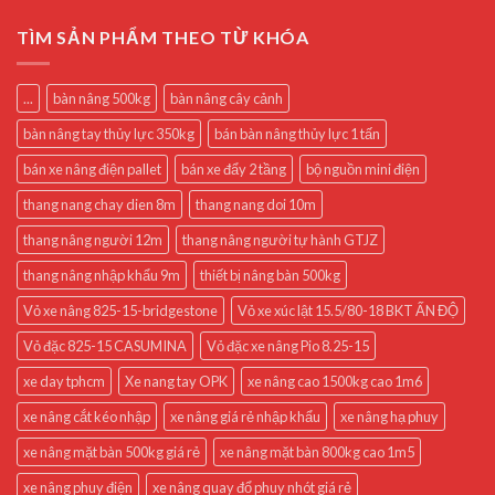
TÌM SẢN PHẨM THEO TỪ KHÓA
...
bàn nâng 500kg
bàn nâng cây cảnh
bàn nâng tay thủy lực 350kg
bán bàn nâng thủy lực 1 tấn
bán xe nâng điện pallet
bán xe đẩy 2 tầng
bộ nguồn mini điện
thang nang chay dien 8m
thang nang doi 10m
thang nâng người 12m
thang nâng người tự hành GTJZ
thang nâng nhập khẩu 9m
thiết bị nâng bàn 500kg
Vỏ xe nâng 825-15-bridgestone
Vỏ xe xúc lật 15.5/80-18 BKT ẤN ĐỘ
Vỏ đặc 825-15 CASUMINA
Vỏ đặc xe nâng Pio 8.25-15
xe day tphcm
Xe nang tay OPK
xe nâng cao 1500kg cao 1m6
xe nâng cắt kéo nhập
xe nâng giá rẻ nhập khẩu
xe nâng hạ phuy
xe nâng mặt bàn 500kg giá rẻ
xe nâng mặt bàn 800kg cao 1m5
xe nâng phuy điện
xe nâng quay đổ phuy nhót giá rẻ