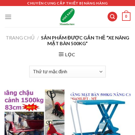
Skip
CHUYÊN CUNG CẤP THIẾT BỊ NÂNG HÀNG
to
0
content
TRANG CHỦ
/
SẢN PHẨM ĐƯỢC GẮN THẺ “XE NÂNG
MẶT BÀN 500KG”
LỌC