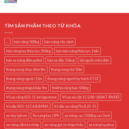
TÌM SẢN PHẨM THEO TỪ KHÓA
...
bàn nâng 500kg
bàn nâng cây cảnh
bàn nâng tay thủy lực 350kg
bán bàn nâng thủy lực 1 tấn
bán xe nâng điện pallet
bán xe đẩy 2 tầng
bộ nguồn mini điện
thang nang chay dien 8m
thang nang doi 10m
thang nâng người 12m
thang nâng người tự hành GTJZ
thang nâng nhập khẩu 9m
thiết bị nâng bàn 500kg
Vỏ xe nâng 825-15-bridgestone
Vỏ xe xúc lật 15.5/80-18 BKT ẤN ĐỘ
Vỏ đặc 825-15 CASUMINA
Vỏ đặc xe nâng Pio 8.25-15
xe day tphcm
Xe nang tay OPK
xe nâng cao 1500kg cao 1m6
xe nâng cắt kéo nhập
xe nâng giá rẻ nhập khẩu
xe nâng hạ phuy