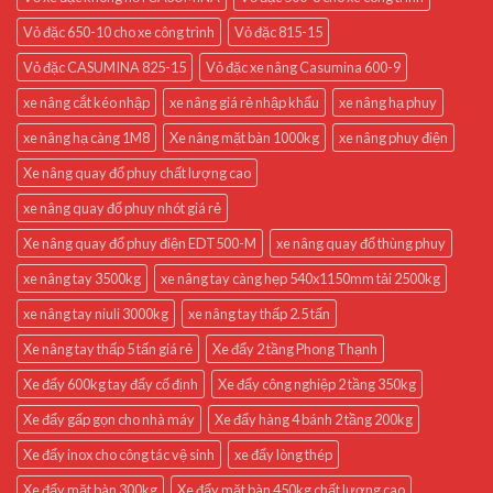
Vỏ đặc 650-10 cho xe công trình
Vỏ đặc 815-15
Vỏ đặc CASUMINA 825-15
Vỏ đặc xe nâng Casumina 600-9
xe nâng cắt kéo nhập
xe nâng giá rẻ nhập khẩu
xe nâng hạ phuy
xe nâng hạ càng 1M8
Xe nâng mặt bàn 1000kg
xe nâng phuy điện
Xe nâng quay đổ phuy chất lượng cao
xe nâng quay đổ phuy nhót giá rẻ
Xe nâng quay đổ phuy điện EDT500-M
xe nâng quay đổ thùng phuy
xe nâng tay 3500kg
xe nâng tay càng hẹp 540x1150mm tải 2500kg
xe nâng tay niuli 3000kg
xe nâng tay thấp 2.5 tấn
Xe nâng tay thấp 5 tấn giá rẻ
Xe đẩy 2 tầng Phong Thạnh
Xe đẩy 600kg tay đẩy cố định
Xe đẩy công nghiệp 2 tầng 350kg
Xe đẩy gấp gọn cho nhà máy
Xe đẩy hàng 4 bánh 2 tầng 200kg
Xe đẩy inox cho công tác vệ sinh
xe đẩy lòng thép
Xe đẩy mặt bàn 300kg
Xe đẩy mặt bàn 450kg chất lượng cao