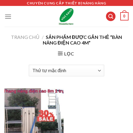
Skip
CHUYÊN CUNG CẤP THIẾT BỊ NÂNG HÀNG
to
0
content
TRANG CHỦ
/
SẢN PHẨM ĐƯỢC GẮN THẺ “BÀN
NÂNG ĐIỆN CAO 4M”
LỌC