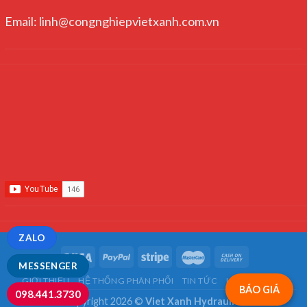
Email: linh@congnghiepvietxanh.com.vn
ZALO
MESSENGER
GIỚI THIỆU
HỆ THỐNG PHÂN PHỐI
TIN TỨC
LIÊN HỆ
FAQ
BÁO GIÁ
098.441.3730
Copyright 2026 ©
Viet Xanh Hydraulics