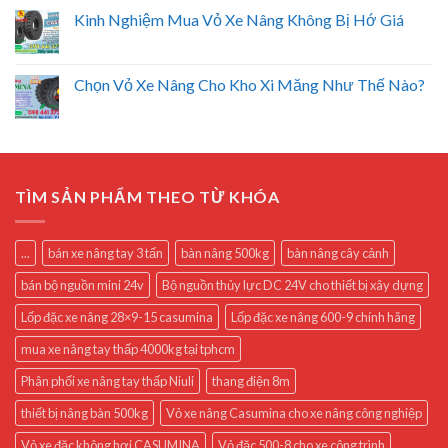
Kinh Nghiệm Mua Vỏ Xe Nâng Không Bị Hớ Giá
Chọn Vỏ Xe Nâng Cho Kho Xi Măng Như Thế Nào?
TÌM SẢN PHẨM THEO TỪ KHÓA
...
bán xe nâng tay 3 tấn
bàn nâng 500kg
bàn nâng cây cảnh
bán bộ nguồn mini 24v
Bộ nguồn thủy lực DC 24V cho thiết bị xây dựng
Lốp đặc xe nâng 28×9-15 casumina
Lốp đặc xe nâng 600-9 chính hãng
mua xe nâng tay thấp 4000kg tại tphcm
Phân phối xe nâng tay thấp Niuli
thang điện 8m
thiết bị nâng bàn 500kg
Vỏ xe nâng Casumina cho xe nâng công nghiệp
Vỏ xe đặc không hơi CASUMINA
Vỏ đặc 500-8 cho xe công trình