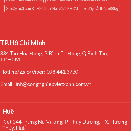
Xe đẩy mặt bàn XTH200L tại Hà Nội/TP.HCM
xe đẩy sắt thép 600kg
TP.Hồ Chí Minh
334 Tân Hoà Đông, P. Bình Trị Đông, Q.Bình Tân,
TP.HCM
Hotline/Zalo/Viber: 098.441.3730
Email: linh@congnghiepvietxanh.com.vn
Huế
Kiệt 344 Trưng Nữ Vương, P. Thủy Dương, TX. Hương
Thủy, Huế