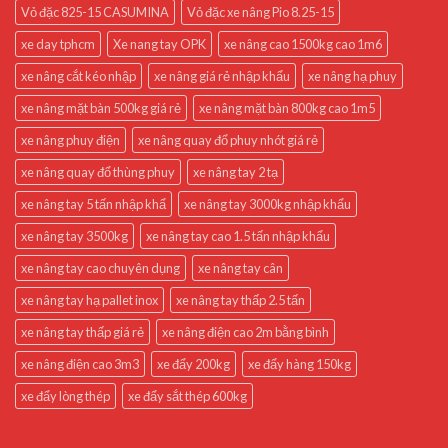
Vỏ đặc 825-15 CASUMINA
Vỏ đặc xe nâng Pio 8.25-15
xe day tphcm
Xe nang tay OPK
xe nâng cao 1500kg cao 1m6
xe nâng cắt kéo nhập
xe nâng giá rẻ nhập khẩu
xe nâng hạ phuy
xe nâng mặt bàn 500kg giá rẻ
xe nâng mặt bàn 800kg cao 1m5
xe nâng phuy điện
xe nâng quay đổ phuy nhót giá rẻ
xe nâng quay đổ thùng phuy
xe nâng tay 2 tạ
xe nâng tay 5 tấn nhập khẩ
xe nâng tay 3000kg nhập khẩu
xe nâng tay 3500kg
xe nâng tay cao 1.5 tấn nhập khẩu
xe nâng tay cao chuyên dụng
xe nâng tay cân
xe nâng tay hạ pallet inox
xe nâng tay thấp 2.5 tấn
xe nâng tay thấp giá rẻ
xe nâng điện cao 2m bằng bình
xe nâng điện cao 3m3
xe đẩy 200kg
xe đẩy hàng 150kg
xe đẩy lòng thép
xe đẩy sắt thép 600kg