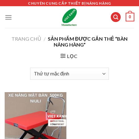
Skip
CHUYÊN CUNG CẤP THIẾT BỊ NÂNG HÀNG
to
0
content
TRANG CHỦ
/
SẢN PHẨM ĐƯỢC GẮN THẺ “BÀN
NÂNG HÀNG”
LỌC