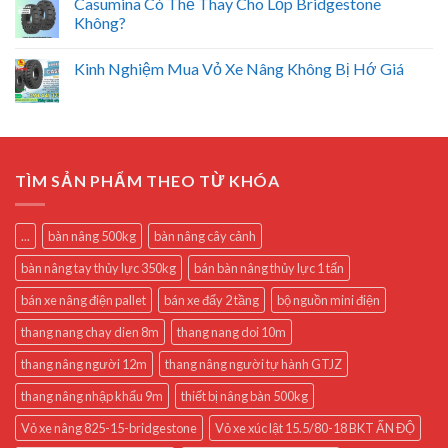
Casumina Có Thể Thay Cho Lốp Bridgestone
Không?
Kinh Nghiệm Mua Vỏ Xe Nâng Không Bị Hớ Giá
TÌM SẢN PHẨM THEO TỪ KHÓA
...
bàn nâng 500kg
bàn nâng cây cảnh
bàn nâng tay thủy lực 350kg
bán bàn nâng thủy lực 1 tấn
bán xe nâng điện pallet
bán xe đẩy 2 tầng
bộ nguồn mini điện
thang nang chay dien 8m
thang nang doi 10m
thang nâng người 12m
thang nâng người tự hành GTJZ
thang nâng nhập khẩu 9m
thiết bị nâng bàn 500kg
Vỏ xe nâng 825-15-bridgestone
Vỏ xe xúc lật 15.5/80-18 BKT ẤN ĐỘ