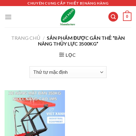
Skip
CHUYÊN CUNG CẤP THIẾT BỊ NÂNG HÀNG
to
0
content
TRANG CHỦ
/
SẢN PHẨM ĐƯỢC GẮN THẺ “BÀN
NÂNG THỦY LỰC 3500KG”
LỌC