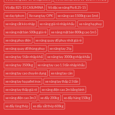
Vỏ đặc 825-15 CASUMINA
Vỏ đặc xe nâng Pio 8.25-15
xe day tphcm
Xe nang tay OPK
xe nâng cao 1500kg cao 1m6
xe nâng cắt kéo nhập
xe nâng giá rẻ nhập khẩu
xe nâng hạ phuy
xe nâng mặt bàn 500kg giá rẻ
xe nâng mặt bàn 800kg cao 1m5
xe nâng phuy điện
xe nâng quay đổ phuy nhót giá rẻ
xe nâng quay đổ thùng phuy
xe nâng tay 2 tạ
xe nâng tay 5 tấn nhập khẩ
xe nâng tay 3000kg nhập khẩu
xe nâng tay 3500kg
xe nâng tay cao 1.5 tấn nhập khẩu
xe nâng tay cao chuyên dụng
xe nâng tay cân
xe nâng tay hạ pallet inox
xe nâng tay thấp 2.5 tấn
xe nâng tay thấp giá rẻ
xe nâng điện cao 2m bằng bình
xe nâng điện cao 3m3
xe đẩy 200kg
xe đẩy hàng 150kg
xe đẩy lòng thép
xe đẩy sắt thép 600kg