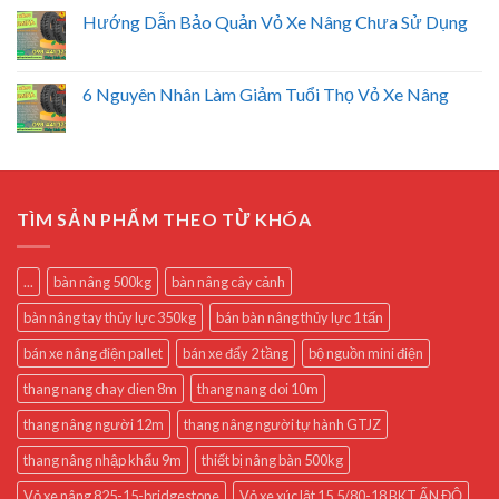
Hướng Dẫn Bảo Quản Vỏ Xe Nâng Chưa Sử Dụng
6 Nguyên Nhân Làm Giảm Tuổi Thọ Vỏ Xe Nâng
TÌM SẢN PHẨM THEO TỪ KHÓA
...
bàn nâng 500kg
bàn nâng cây cảnh
bàn nâng tay thủy lực 350kg
bán bàn nâng thủy lực 1 tấn
bán xe nâng điện pallet
bán xe đẩy 2 tầng
bộ nguồn mini điện
thang nang chay dien 8m
thang nang doi 10m
thang nâng người 12m
thang nâng người tự hành GTJZ
thang nâng nhập khẩu 9m
thiết bị nâng bàn 500kg
Vỏ xe nâng 825-15-bridgestone
Vỏ xe xúc lật 15.5/80-18 BKT ẤN ĐỘ