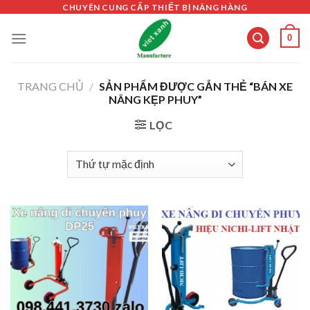
Skip
CHUYÊN CUNG CẤP THIẾT BỊ NÂNG HÀNG
to
0
content
TRANG CHỦ
/
SẢN PHẨM ĐƯỢC GẮN THẺ “BÁN XE
NÂNG KẸP PHUY”
LỌC