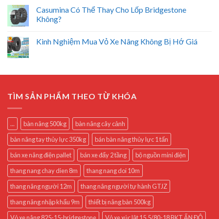
Casumina Có Thể Thay Cho Lốp Bridgestone
Không?
Kinh Nghiệm Mua Vỏ Xe Nâng Không Bị Hớ Giá
TÌM SẢN PHẨM THEO TỪ KHÓA
...
bàn nâng 500kg
bàn nâng cây cảnh
bàn nâng tay thủy lực 350kg
bán bàn nâng thủy lực 1 tấn
bán xe nâng điện pallet
bán xe đẩy 2 tầng
bộ nguồn mini điện
thang nang chay dien 8m
thang nang doi 10m
thang nâng người 12m
thang nâng người tự hành GTJZ
thang nâng nhập khẩu 9m
thiết bị nâng bàn 500kg
Vỏ xe nâng 825-15-bridgestone
Vỏ xe xúc lật 15.5/80-18 BKT ẤN ĐỘ