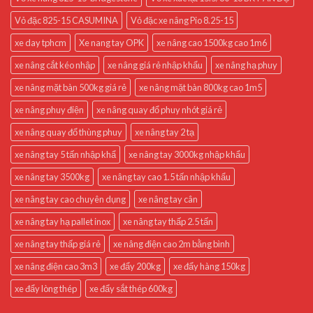
Vỏ đặc 825-15 CASUMINA
Vỏ đặc xe nâng Pio 8.25-15
xe day tphcm
Xe nang tay OPK
xe nâng cao 1500kg cao 1m6
xe nâng cắt kéo nhập
xe nâng giá rẻ nhập khẩu
xe nâng hạ phuy
xe nâng mặt bàn 500kg giá rẻ
xe nâng mặt bàn 800kg cao 1m5
xe nâng phuy điện
xe nâng quay đổ phuy nhót giá rẻ
xe nâng quay đổ thùng phuy
xe nâng tay 2 tạ
xe nâng tay 5 tấn nhập khẩ
xe nâng tay 3000kg nhập khẩu
xe nâng tay 3500kg
xe nâng tay cao 1.5 tấn nhập khẩu
xe nâng tay cao chuyên dụng
xe nâng tay cân
xe nâng tay hạ pallet inox
xe nâng tay thấp 2.5 tấn
xe nâng tay thấp giá rẻ
xe nâng điện cao 2m bằng bình
xe nâng điện cao 3m3
xe đẩy 200kg
xe đẩy hàng 150kg
xe đẩy lòng thép
xe đẩy sắt thép 600kg