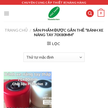
Skip
CHUYÊN CUNG CẤP THIẾT BỊ NÂNG HÀNG
to
0
content
TRANG CHỦ
/
SẢN PHẨM ĐƯỢC GẮN THẺ “BÁNH XE
NÂNG TAY 70X80MM”
LỌC