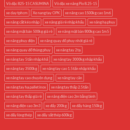
Vỏ đặc 825-15 CASUMINA
Vỏ đặc xe nâng Pio 8.25-15
xe day tphcm
Xe nang tay OPK
xe nâng cao 1500kg cao 1m6
xe nâng cắt kéo nhập
xe nâng giá rẻ nhập khẩu
xe nâng hạ phuy
xe nâng mặt bàn 500kg giá rẻ
xe nâng mặt bàn 800kg cao 1m5
xe nâng phuy điện
xe nâng quay đổ phuy nhót giá rẻ
xe nâng quay đổ thùng phuy
xe nâng tay 2 tạ
xe nâng tay 5 tấn nhập khẩ
xe nâng tay 3000kg nhập khẩu
xe nâng tay 3500kg
xe nâng tay cao 1.5 tấn nhập khẩu
xe nâng tay cao chuyên dụng
xe nâng tay cân
xe nâng tay hạ pallet inox
xe nâng tay thấp 2.5 tấn
xe nâng tay thấp giá rẻ
xe nâng điện cao 2m bằng bình
xe nâng điện cao 3m3
xe đẩy 200kg
xe đẩy hàng 150kg
xe đẩy lòng thép
xe đẩy sắt thép 600kg