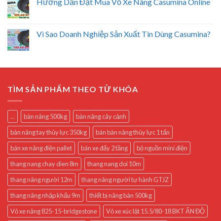
Hướng Dẫn Đặt Mua Vỏ Xe Nâng Casumina Online
Vì Sao Doanh Nghiệp Sản Xuất Tin Dùng Casumina?
TÌM SẢN PHẨM THEO TỪ KHÓA
...
bàn nâng 500kg
bàn nâng cây cảnh
bàn nâng tay thủy lực 350kg
bán bàn nâng thủy lực 1 tấn
bán xe nâng điện pallet
bán xe đẩy 2 tầng
bộ nguồn mini điện
thang nang chay dien 8m
thang nang doi 10m
thang nâng người 12m
thang nâng người tự hành GTJZ
thang nâng nhập khẩu 9m
thiết bị nâng bàn 500kg
Vỏ xe nâng 825-15-bridgestone
Vỏ xe xúc lật 15.5/80-18 BKT ẤN ĐỘ