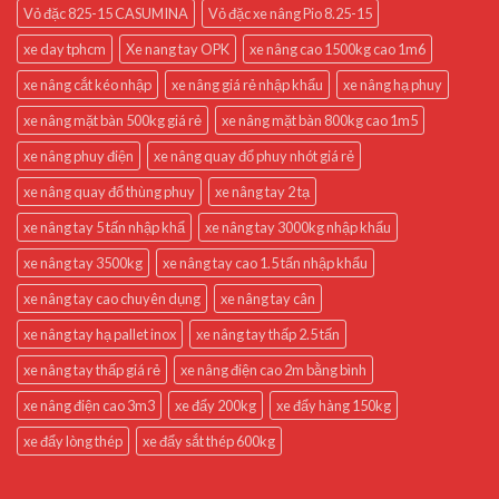
Vỏ đặc 825-15 CASUMINA
Vỏ đặc xe nâng Pio 8.25-15
xe day tphcm
Xe nang tay OPK
xe nâng cao 1500kg cao 1m6
xe nâng cắt kéo nhập
xe nâng giá rẻ nhập khẩu
xe nâng hạ phuy
xe nâng mặt bàn 500kg giá rẻ
xe nâng mặt bàn 800kg cao 1m5
xe nâng phuy điện
xe nâng quay đổ phuy nhót giá rẻ
xe nâng quay đổ thùng phuy
xe nâng tay 2 tạ
xe nâng tay 5 tấn nhập khẩ
xe nâng tay 3000kg nhập khẩu
xe nâng tay 3500kg
xe nâng tay cao 1.5 tấn nhập khẩu
xe nâng tay cao chuyên dụng
xe nâng tay cân
xe nâng tay hạ pallet inox
xe nâng tay thấp 2.5 tấn
xe nâng tay thấp giá rẻ
xe nâng điện cao 2m bằng bình
xe nâng điện cao 3m3
xe đẩy 200kg
xe đẩy hàng 150kg
xe đẩy lòng thép
xe đẩy sắt thép 600kg