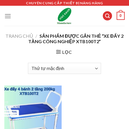
Skip
CHUYÊN CUNG CẤP THIẾT BỊ NÂNG HÀNG
to
0
content
TRANG CHỦ
/
SẢN PHẨM ĐƯỢC GẮN THẺ “XE ĐẨY 2
TẦNG CÔNG NGHIỆP XTB100T2”
LỌC