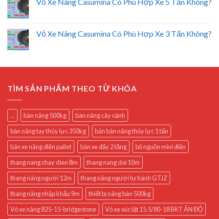
Vỏ Xe Nâng Casumina Có Phù Hợp Xe 5 Tấn Không?
Vỏ Xe Nâng Casumina Có Phù Hợp Xe 3 Tấn Không?
TÌM SẢN PHẨM THEO TỪ KHÓA
...
bàn nâng 500kg
bàn nâng cây cảnh
bàn nâng tay thủy lực 350kg
bán bàn nâng thủy lực 1 tấn
bán xe nâng điện pallet
bán xe đẩy 2 tầng
bộ nguồn mini điện
thang nang chay dien 8m
thang nang doi 10m
thang nâng người 12m
thang nâng người tự hành GTJZ
thang nâng nhập khẩu 9m
thiết bị nâng bàn 500kg
Vỏ xe nâng 825-15-bridgestone
Vỏ xe xúc lật 15.5/80-18 BKT ẤN ĐỘ