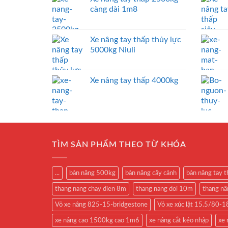
càng dài 1m8
Xe nâng tay thấp thủy lực
5000kg Niuli
Xe nâng tay thấp 4000kg
TÌM SẢN PHẨM THEO TỪ KHÓA
...
bàn nâng 500kg
bàn nâng cây cảnh
bàn nâng tay 
thang nang chay dien 8m
thang nang doi 10m
thang n
Vỏ xe nâng 825-15-bridgestone
Vỏ xe xúc lật 15.5/80
xe nâng cao 1500kg cao 1m6
xe nâng cắt kéo nhập
xe 