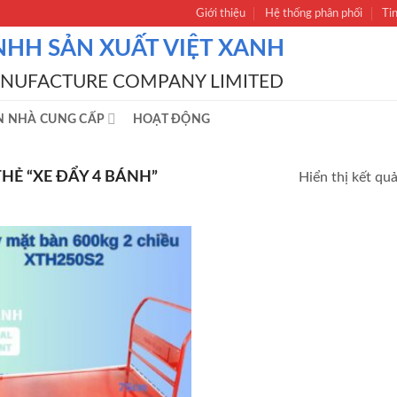
Giới thiệu
Hệ thống phân phối
Ti
NHH SẢN XUẤT VIỆT XANH
ANUFACTURE COMPANY LIMITED
N NHÀ CUNG CẤP
HOẠT ĐỘNG
Ẻ “XE ĐẨY 4 BÁNH”
Hiển thị kết qu