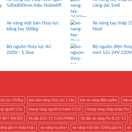
520x800mm hiệu Noblelift
càng dài 1m8
Xe nâng mặt bàn thủy lực
Xe nâng tay thấp 
bằng tay 500kg
Niuli
Bộ nguồn thủy lực AC
Bộ nguồn điện thủy
220V - 1.5kw
mini 12v 24V 220V
thủy lực 350kg
bán bàn nâng thủy lực 1 tấn
bán xe nâng điện pallet
bán x
âng người 12m
thang nâng người tự hành GTJZ
thang nâng nhập khẩu 9m
-18 BKT ẤN ĐỘ
Vỏ đặc 825-15 CASUMINA
Vỏ đặc xe nâng Pio 8.25-15
nâng giá rẻ nhập khẩu
xe nâng hạ phuy
xe nâng mặt bàn 500kg giá rẻ
xe