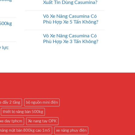
Xuất Tin Dùng Casumina?
Vỏ Xe Nâng Casumina Có
Phù Hợp Xe 5 Tấn Không?
2500kg
Vỏ Xe Nâng Casumina Có
Phù Hợp Xe 3 Tấn Không?
 lực
e đẩy 2 tầng
bộ nguồn mini điện
thiết bị nâng bàn 500kg
xe day tphcm
Xe nang tay OPK
 nâng mặt bàn 800kg cao 1m5
xe nâng phuy điện