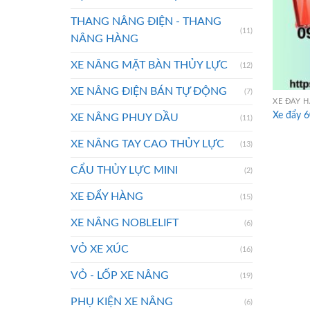
THANG NÂNG ĐIỆN - THANG
(11)
NÂNG HÀNG
XE NÂNG MẶT BÀN THỦY LỰC
(12)
XE NÂNG ĐIỆN BÁN TỰ ĐỘNG
(7)
XE ĐẨY 
Xe đẩy 
XE NÂNG PHUY DẦU
(11)
XE NÂNG TAY CAO THỦY LỰC
(13)
CẨU THỦY LỰC MINI
(2)
XE ĐẨY HÀNG
(15)
XE NÂNG NOBLELIFT
(6)
VỎ XE XÚC
(16)
VỎ - LỐP XE NÂNG
(19)
PHỤ KIỆN XE NÂNG
(6)