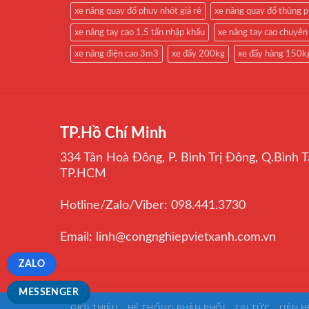
xe nâng quay đổ phuy nhót giá rẻ
xe nâng quay đổ thùng 
xe nâng tay cao 1.5 tấn nhập khẩu
xe nâng tay cao chuyên
xe nâng điện cao 3m3
xe đẩy 200kg
xe đẩy hàng 150k
TP.Hồ Chí Minh
334 Tân Hoà Đông, P. Bình Trị Đông, Q.Bình T
TP.HCM
Hotline/Zalo/Viber: 098.441.3730
Email: linh@congnghiepvietxanh.com.vn
ZALO
MESSENGER
GIỚI THIỆU
HỆ THỐNG PHÂN PHỐI
TIN TỨC
LIÊN H