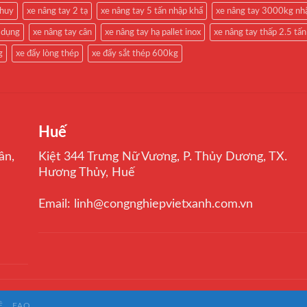
phuy
xe nâng tay 2 tạ
xe nâng tay 5 tấn nhập khẩ
xe nâng tay 3000kg nh
 dụng
xe nâng tay cân
xe nâng tay hạ pallet inox
xe nâng tay thấp 2.5 tấn
g
xe đẩy lòng thép
xe đẩy sắt thép 600kg
Huế
ân,
Kiệt 344 Trưng Nữ Vương, P. Thủy Dương, TX.
Hương Thủy, Huế
Email: linh@congnghiepvietxanh.com.vn
Ệ
FAQ