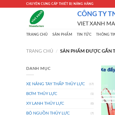
Skip
CHUYÊN CUNG CẤP THIẾT BỊ NÂNG HÀNG
to
CÔNG TY T
content
VIET XANH M
TRANG CHỦ
SẢN PHẨM
TIN TỨC
THÔNG TI
TRANG CHỦ
/
SẢN PHẨM ĐƯỢC GẮN TH
DANH MỤC
XE NÂNG TAY THẤP THỦY LỰC
(17)
BƠM THỦY LỰC
(1)
XY LANH THỦY LỰC
(0)
BỘ NGUỒN THỦY LỰC
(7)