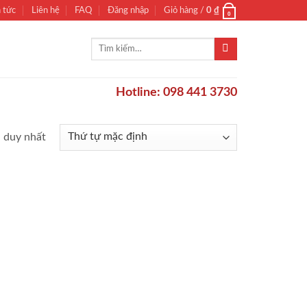
n tức
Liên hệ
FAQ
Đăng nhập
Giỏ hàng /
0
₫
0
Tìm
kiếm:
Hotline: 098 441 3730
ả duy nhất