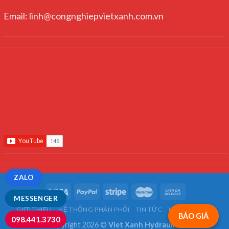
Email: linh@congnghiepvietxanh.com.vn
ZALO
MESSENGER
GIỚI THIỆU
HỆ THỐNG PHÂN PHỐI
TIN TỨC
LIÊN HỆ
FAQ
BÁO GIÁ
098.441.3730
Copyright 2026 ©
Viet Xanh Hydraulics