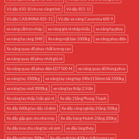
Vỏ đặc 650-10 cho xe công trình
Vỏ đặc 815-15
Vỏ đặc CASUMINA 825-15
Vỏ đặc xe nâng Casumina 600-9
xe nâng cắt kéo nhập
xe nâng giá rẻ nhập khẩu
xe nâng hạ phuy
xe nâng hạ càng 1M8
Xe nâng mặt bàn 1000kg
xe nâng phuy điện
Xe nâng quay đổ phuy chất lượng cao
xe nâng quay đổ phuy nhót giá rẻ
Xe nâng quay đổ phuy điện EDT500-M
xe nâng quay đổ thùng phuy
xe nâng tay 3500kg
xe nâng tay càng hẹp 540x1150mm tải 2500kg
xe nâng tay niuli 3000kg
xe nâng tay thấp 2.5 tấn
Xe nâng tay thấp 5 tấn giá rẻ
Xe đẩy 2 tầng Phong Thạnh
Xe đẩy 600kg tay đẩy cố định
Xe đẩy công nghiệp 2 tầng 350kg
Xe đẩy gấp gọn cho nhà máy
Xe đẩy hàng 4 bánh 2 tầng 200kg
Xe đẩy inox cho công tác vệ sinh
xe đẩy lòng thép
Xe đẩy mặt bàn 300kg
Xe đẩy mặt bàn 450kg chất lượng cao