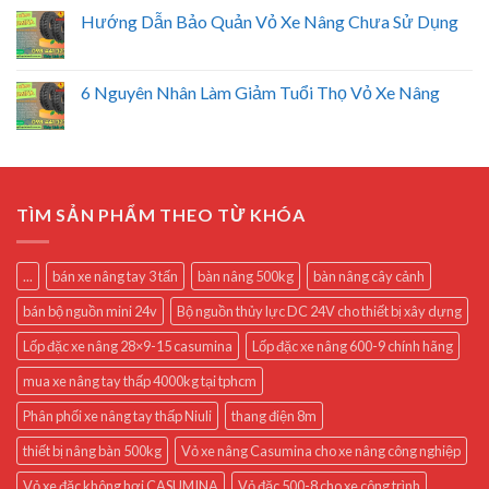
Hướng Dẫn Bảo Quản Vỏ Xe Nâng Chưa Sử Dụng
6 Nguyên Nhân Làm Giảm Tuổi Thọ Vỏ Xe Nâng
TÌM SẢN PHẨM THEO TỪ KHÓA
...
bán xe nâng tay 3 tấn
bàn nâng 500kg
bàn nâng cây cảnh
bán bộ nguồn mini 24v
Bộ nguồn thủy lực DC 24V cho thiết bị xây dựng
Lốp đặc xe nâng 28×9-15 casumina
Lốp đặc xe nâng 600-9 chính hãng
mua xe nâng tay thấp 4000kg tại tphcm
Phân phối xe nâng tay thấp Niuli
thang điện 8m
thiết bị nâng bàn 500kg
Vỏ xe nâng Casumina cho xe nâng công nghiệp
Vỏ xe đặc không hơi CASUMINA
Vỏ đặc 500-8 cho xe công trình