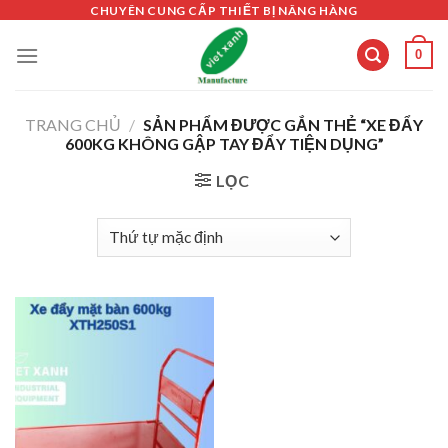
Skip
CHUYÊN CUNG CẤP THIẾT BỊ NÂNG HÀNG
to
0
content
TRANG CHỦ
/
SẢN PHẨM ĐƯỢC GẮN THẺ “XE ĐẨY
600KG KHÔNG GẬP TAY ĐẨY TIỆN DỤNG”
LỌC