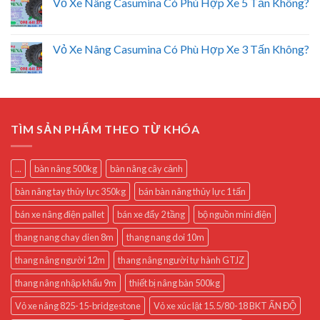
Vỏ Xe Nâng Casumina Có Phù Hợp Xe 5 Tấn Không?
Vỏ Xe Nâng Casumina Có Phù Hợp Xe 3 Tấn Không?
TÌM SẢN PHẨM THEO TỪ KHÓA
...
bàn nâng 500kg
bàn nâng cây cảnh
bàn nâng tay thủy lực 350kg
bán bàn nâng thủy lực 1 tấn
bán xe nâng điện pallet
bán xe đẩy 2 tầng
bộ nguồn mini điện
thang nang chay dien 8m
thang nang doi 10m
thang nâng người 12m
thang nâng người tự hành GTJZ
thang nâng nhập khẩu 9m
thiết bị nâng bàn 500kg
Vỏ xe nâng 825-15-bridgestone
Vỏ xe xúc lật 15.5/80-18 BKT ẤN ĐỘ