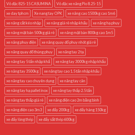
Vỏ đặc 825-15 CASUMINA
Vỏ đặc xe nâng Pio 8.25-15
xe day tphcm
Xe nang tay OPK
xe nâng cao 1500kg cao 1m6
xe nâng cắt kéo nhập
xe nâng giá rẻ nhập khẩu
xe nâng hạ phuy
xe nâng mặt bàn 500kg giá rẻ
xe nâng mặt bàn 800kg cao 1m5
xe nâng phuy điện
xe nâng quay đổ phuy nhót giá rẻ
xe nâng quay đổ thùng phuy
xe nâng tay 2 tạ
xe nâng tay 5 tấn nhập khẩ
xe nâng tay 3000kg nhập khẩu
xe nâng tay 3500kg
xe nâng tay cao 1.5 tấn nhập khẩu
xe nâng tay cao chuyên dụng
xe nâng tay cân
xe nâng tay hạ pallet inox
xe nâng tay thấp 2.5 tấn
xe nâng tay thấp giá rẻ
xe nâng điện cao 2m bằng bình
xe nâng điện cao 3m3
xe đẩy 200kg
xe đẩy hàng 150kg
xe đẩy lòng thép
xe đẩy sắt thép 600kg