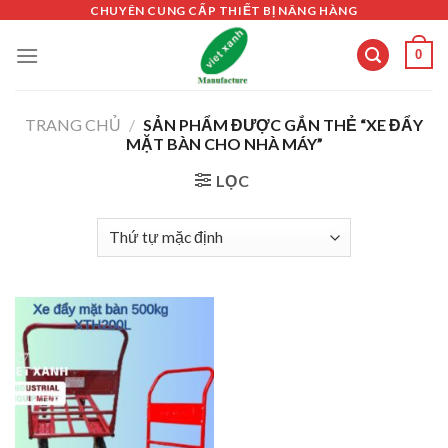
Skip
CHUYÊN CUNG CẤP THIẾT BỊ NÂNG HÀNG
to
0
content
TRANG CHỦ
/
SẢN PHẨM ĐƯỢC GẮN THẺ “XE ĐẨY
MẶT BÀN CHO NHÀ MÁY”
LỌC