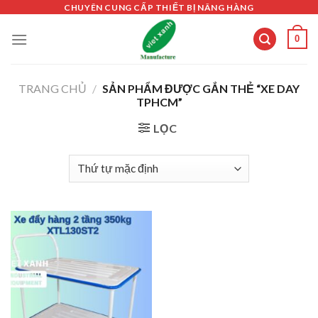
Skip
CHUYÊN CUNG CẤP THIẾT BỊ NÂNG HÀNG
to
0
content
TRANG CHỦ
/
SẢN PHẨM ĐƯỢC GẮN THẺ “XE DAY
TPHCM”
LỌC