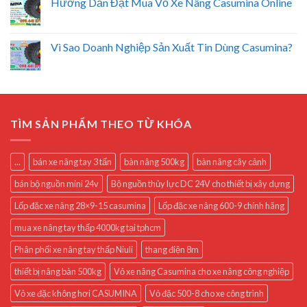
Hướng Dẫn Đặt Mua Vỏ Xe Nâng Casumina Online
Vì Sao Doanh Nghiệp Sản Xuất Tin Dùng Casumina?
TÌM SẢN PHẨM THEO TỪ KHÓA
...
bán xe nâng tay 3 tấn
bàn nâng 500kg
bàn nâng cây cảnh
bán bộ nguồn mini 24v
Bộ nguồn thủy lực DC 24V cho thiết bị xây dựng
Lốp đặc xe nâng 28×9-15 casumina
Lốp đặc xe nâng 600-9 chính hãng
mua xe nâng tay thấp 4000kg tại tphcm
Phân phối xe nâng tay thấp Niuli
thang điện 8m
thiết bị nâng bàn 500kg
Vỏ xe nâng Casumina cho xe nâng công nghiệp
Vỏ xe đặc không hơi CASUMINA
Vỏ đặc 500-8 cho xe công trình