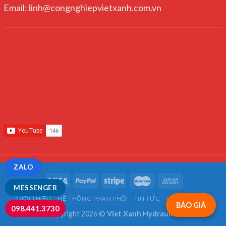
Email: linh@congnghiepvietxanh.com.vn
ZALO
MESSENGER
GIỚI THIỆU
HỆ THỐNG PHÂN PHỐI
TIN TỨC
LIÊN HỆ
FAQ
BÁO GIÁ
098.441.3730
Copyright 2026 ©
Viet Xanh Hydraulics