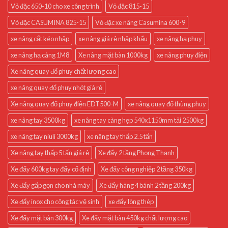
Vỏ đặc 650-10 cho xe công trình
Vỏ đặc 815-15
Vỏ đặc CASUMINA 825-15
Vỏ đặc xe nâng Casumina 600-9
xe nâng cắt kéo nhập
xe nâng giá rẻ nhập khẩu
xe nâng hạ phuy
xe nâng hạ càng 1M8
Xe nâng mặt bàn 1000kg
xe nâng phuy điện
Xe nâng quay đổ phuy chất lượng cao
xe nâng quay đổ phuy nhót giá rẻ
Xe nâng quay đổ phuy điện EDT500-M
xe nâng quay đổ thùng phuy
xe nâng tay 3500kg
xe nâng tay càng hẹp 540x1150mm tải 2500kg
xe nâng tay niuli 3000kg
xe nâng tay thấp 2.5 tấn
Xe nâng tay thấp 5 tấn giá rẻ
Xe đẩy 2 tầng Phong Thạnh
Xe đẩy 600kg tay đẩy cố định
Xe đẩy công nghiệp 2 tầng 350kg
Xe đẩy gấp gọn cho nhà máy
Xe đẩy hàng 4 bánh 2 tầng 200kg
Xe đẩy inox cho công tác vệ sinh
xe đẩy lòng thép
Xe đẩy mặt bàn 300kg
Xe đẩy mặt bàn 450kg chất lượng cao