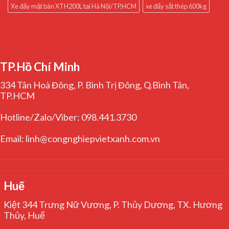
Xe đẩy mặt bàn XTH200L tại Hà Nội/TP.HCM
xe đẩy sắt thép 600kg
TP.Hồ Chí Minh
334 Tân Hoà Đông, P. Bình Trị Đông, Q.Bình Tân,
TP.HCM
Hotline/Zalo/Viber: 098.441.3730
Email: linh@congnghiepvietxanh.com.vn
Huế
Kiệt 344 Trưng Nữ Vương, P. Thủy Dương, TX. Hương
Thủy, Huế