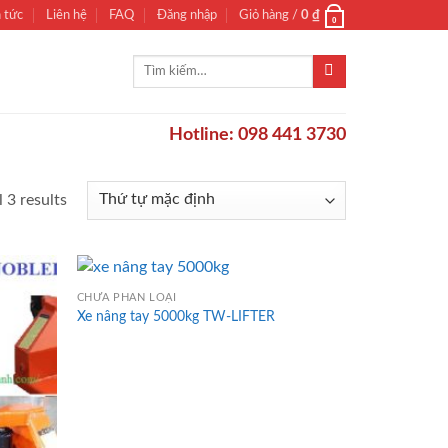
n tức
Liên hệ
FAQ
Đăng nhập
Giỏ hàng /
0
₫
0
Tìm
kiếm:
Hotline: 098 441 3730
 3 results
CHƯA PHÂN LOẠI
Xe nâng tay 5000kg TW-LIFTER