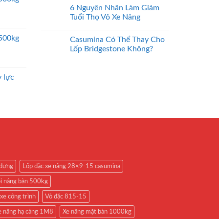
6 Nguyên Nhân Làm Giảm
Tuổi Thọ Vỏ Xe Nâng
2500kg
Casumina Có Thể Thay Cho
Lốp Bridgestone Không?
 lực
 dựng
Lốp đặc xe nâng 28×9-15 casumina
bị nâng bàn 500kg
xe công trình
Vỏ đặc 815-15
e nâng hạ càng 1M8
Xe nâng mặt bàn 1000kg