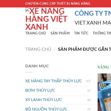
Skip
CHUYÊN CUNG CẤP THIẾT BỊ NÂNG HÀNG
to
CÔNG TY T
content
VIET XANH M
TRANG CHỦ
SẢN PHẨM
TIN TỨC
THÔNG TI
TRANG CHỦ
/
SẢN PHẨM ĐƯỢC GẮN TH
DANH MỤC
XE NÂNG TAY THẤP THỦY LỰC
(17)
BƠM THỦY LỰC
(1)
XY LANH THỦY LỰC
(0)
BỘ NGUỒN THỦY LỰC
(7)