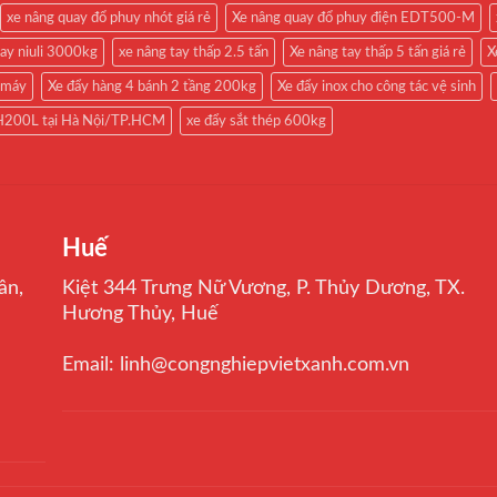
xe nâng quay đổ phuy nhót giá rẻ
Xe nâng quay đổ phuy điện EDT500-M
tay niuli 3000kg
xe nâng tay thấp 2.5 tấn
Xe nâng tay thấp 5 tấn giá rẻ
X
 máy
Xe đẩy hàng 4 bánh 2 tầng 200kg
Xe đẩy inox cho công tác vệ sinh
TH200L tại Hà Nội/TP.HCM
xe đẩy sắt thép 600kg
Huế
ân,
Kiệt 344 Trưng Nữ Vương, P. Thủy Dương, TX.
Hương Thủy, Huế
Email: linh@congnghiepvietxanh.com.vn