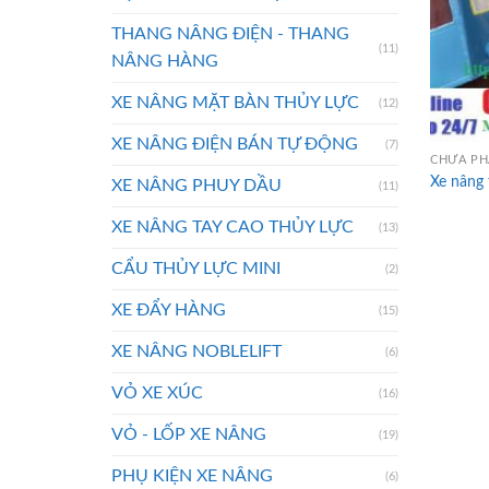
THANG NÂNG ĐIỆN - THANG
(11)
NÂNG HÀNG
XE NÂNG MẶT BÀN THỦY LỰC
(12)
XE NÂNG ĐIỆN BÁN TỰ ĐỘNG
(7)
CHƯA PH
Xe nâng 
XE NÂNG PHUY DẦU
(11)
XE NÂNG TAY CAO THỦY LỰC
(13)
CẨU THỦY LỰC MINI
(2)
XE ĐẨY HÀNG
(15)
XE NÂNG NOBLELIFT
(6)
VỎ XE XÚC
(16)
VỎ - LỐP XE NÂNG
(19)
PHỤ KIỆN XE NÂNG
(6)