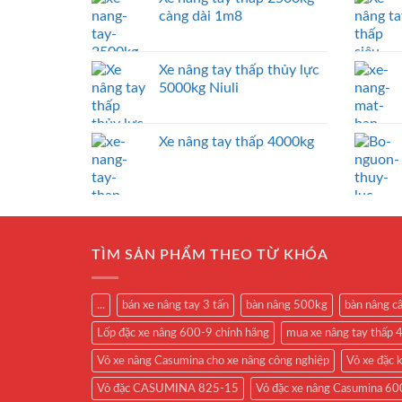
càng dài 1m8
Xe nâng tay thấp thủy lực
5000kg Niuli
Xe nâng tay thấp 4000kg
TÌM SẢN PHẨM THEO TỪ KHÓA
...
bán xe nâng tay 3 tấn
bàn nâng 500kg
bàn nâng c
Lốp đặc xe nâng 600-9 chính hãng
mua xe nâng tay thấp 
Vỏ xe nâng Casumina cho xe nâng công nghiệp
Vỏ xe đặc
Vỏ đặc CASUMINA 825-15
Vỏ đặc xe nâng Casumina 60