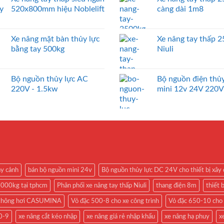
520x800mm hiệu Noblelift
càng dài 1m8
Xe nâng mặt bàn thủy lực
Xe nâng tay thấp 
bằng tay 500kg
Niuli
Bộ nguồn thủy lực AC
Bộ nguồn điện thủy
220V - 1.5kw
mini 12v 24V 220V
ây cảnh
bán bộ nguồn mini 24v
Bộ nguồn thủy lực DC 24V cho thiết bị xây
4000kg tại tphcm
Phân phối xe nâng tay thấp Niuli
thang điện 8m
thiết 
 không hơi CASUMINA
Vỏ đặc 500-8 cho xe công trình
Vỏ đặc 650-10 cho 
0-9
xe nâng cắt kéo nhập
xe nâng giá rẻ nhập khẩu
xe nâng hạ phuy
x