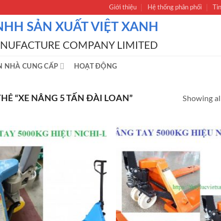
Giới thiệu
Hệ thống phân phối
Ti
NHH SẢN XUẤT VIỆT XANH
ANUFACTURE COMPANY LIMITED
N NHÀ CUNG CẤP
HOẠT ĐỘNG
Ẻ “XE NÂNG 5 TẤN ĐÀI LOAN”
Showing all