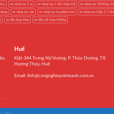
phuy
xe nâng tay 2 tạ
xe nâng tay 5 tấn nhập khẩ
xe nâng tay 3000kg nh
 dụng
xe nâng tay cân
xe nâng tay hạ pallet inox
xe nâng tay thấp 2.5 tấn
g
xe đẩy lòng thép
xe đẩy sắt thép 600kg
Huế
ân,
Kiệt 344 Trưng Nữ Vương, P. Thủy Dương, TX.
Hương Thủy, Huế
Email: linh@congnghiepvietxanh.com.vn
Ệ
FAQ