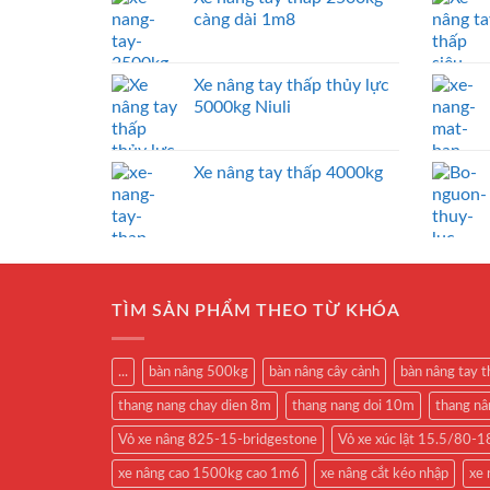
càng dài 1m8
Xe nâng tay thấp thủy lực
5000kg Niuli
Xe nâng tay thấp 4000kg
TÌM SẢN PHẨM THEO TỪ KHÓA
...
bàn nâng 500kg
bàn nâng cây cảnh
bàn nâng tay 
thang nang chay dien 8m
thang nang doi 10m
thang n
Vỏ xe nâng 825-15-bridgestone
Vỏ xe xúc lật 15.5/80
xe nâng cao 1500kg cao 1m6
xe nâng cắt kéo nhập
xe 