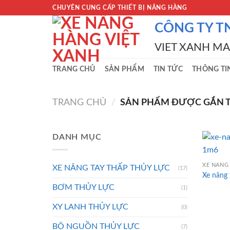
Skip
CHUYÊN CUNG CẤP THIẾT BỊ NÂNG HÀNG
to
CÔNG TY T
content
VIET XANH M
TRANG CHỦ
SẢN PHẨM
TIN TỨC
THÔNG TI
TRANG CHỦ
/
SẢN PHẨM ĐƯỢC GẮN TH
DANH MỤC
XE NÂNG 
XE NÂNG TAY THẤP THỦY LỰC
(17)
Xe nâng
BƠM THỦY LỰC
(1)
XY LANH THỦY LỰC
(0)
BỘ NGUỒN THỦY LỰC
(7)