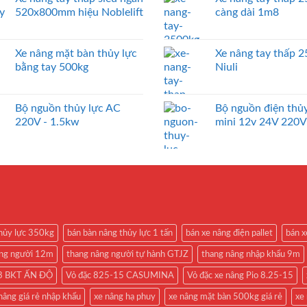
520x800mm hiệu Noblelift
càng dài 1m8
Xe nâng mặt bàn thủy lực
Xe nâng tay thấp 
bằng tay 500kg
Niuli
Bộ nguồn thủy lực AC
Bộ nguồn điện thủy
220V - 1.5kw
mini 12v 24V 220V
thủy lực 350kg
bán bàn nâng thủy lực 1 tấn
bán xe nâng điện pallet
bán x
âng người 12m
thang nâng người tự hành GTJZ
thang nâng nhập khẩu 9m
-18 BKT ẤN ĐỘ
Vỏ đặc 825-15 CASUMINA
Vỏ đặc xe nâng Pio 8.25-15
nâng giá rẻ nhập khẩu
xe nâng hạ phuy
xe nâng mặt bàn 500kg giá rẻ
xe