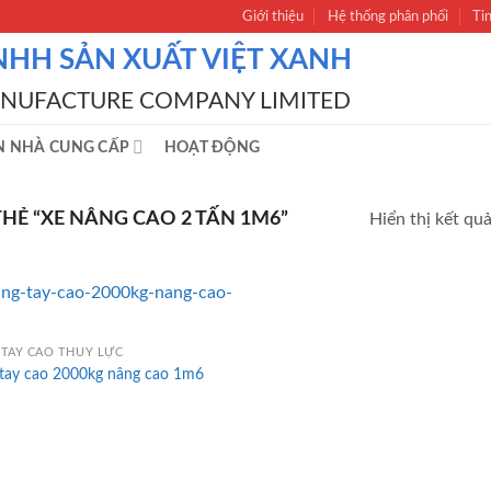
Giới thiệu
Hệ thống phân phối
Ti
NHH SẢN XUẤT VIỆT XANH
ANUFACTURE COMPANY LIMITED
N NHÀ CUNG CẤP
HOẠT ĐỘNG
Ẻ “XE NÂNG CAO 2 TẤN 1M6”
Hiển thị kết qu
TAY CAO THỦY LỰC
 tay cao 2000kg nâng cao 1m6