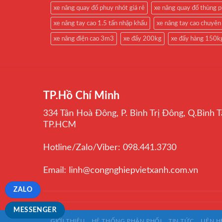
xe nâng quay đổ phuy nhót giá rẻ
xe nâng quay đổ thùng 
xe nâng tay cao 1.5 tấn nhập khẩu
xe nâng tay cao chuyên
xe nâng điện cao 3m3
xe đẩy 200kg
xe đẩy hàng 150k
TP.Hồ Chí Minh
334 Tân Hoà Đông, P. Bình Trị Đông, Q.Bình T
TP.HCM
Hotline/Zalo/Viber: 098.441.3730
Email: linh@congnghiepvietxanh.com.vn
ZALO
MESSENGER
GIỚI THIỆU
HỆ THỐNG PHÂN PHỐI
TIN TỨC
LIÊN H