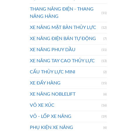
THANG NÂNG ĐIỆN - THANG
(11)
NÂNG HÀNG
XE NÂNG MẶT BÀN THỦY LỰC
(12)
XE NÂNG ĐIỆN BÁN TỰ ĐỘNG
(7)
XE NÂNG PHUY DẦU
(11)
XE NÂNG TAY CAO THỦY LỰC
(13)
CẨU THỦY LỰC MINI
(2)
XE ĐẨY HÀNG
(15)
XE NÂNG NOBLELIFT
(6)
VỎ XE XÚC
(16)
VỎ - LỐP XE NÂNG
(19)
PHỤ KIỆN XE NÂNG
(6)