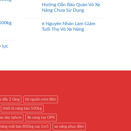
Hướng Dẫn Bảo Quản Vỏ Xe
Nâng Chưa Sử Dụng
2500kg
6 Nguyên Nhân Làm Giảm
Tuổi Thọ Vỏ Xe Nâng
 lực
e đẩy 2 tầng
bộ nguồn mini điện
thiết bị nâng bàn 500kg
xe day tphcm
Xe nang tay OPK
 nâng mặt bàn 800kg cao 1m5
xe nâng phuy điện