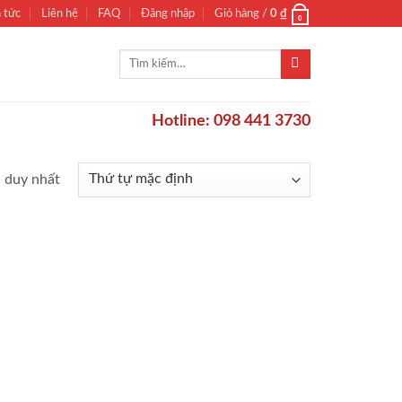
n tức
Liên hệ
FAQ
Đăng nhập
Giỏ hàng /
0
₫
0
Tìm
kiếm:
Hotline: 098 441 3730
ả duy nhất