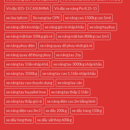
Vỏ đặc 825-15 CASUMINA
Vỏ đặc xe nâng Pio 8.25-15
xe day tphcm
Xe nang tay OPK
xe nâng cao 1500kg cao 1m6
xe nâng cắt kéo nhập
xe nâng giá rẻ nhập khẩu
xe nâng hạ phuy
xe nâng mặt bàn 500kg giá rẻ
xe nâng mặt bàn 800kg cao 1m5
xe nâng phuy điện
xe nâng quay đổ phuy nhót giá rẻ
xe nâng quay đổ thùng phuy
xe nâng tay 2 tạ
xe nâng tay 5 tấn nhập khẩ
xe nâng tay 3000kg nhập khẩu
xe nâng tay 3500kg
xe nâng tay cao 1.5 tấn nhập khẩu
xe nâng tay cao chuyên dụng
xe nâng tay cân
xe nâng tay hạ pallet inox
xe nâng tay thấp 2.5 tấn
xe nâng tay thấp giá rẻ
xe nâng điện cao 2m bằng bình
xe nâng điện cao 3m3
xe đẩy 200kg
xe đẩy hàng 150kg
xe đẩy lòng thép
xe đẩy sắt thép 600kg