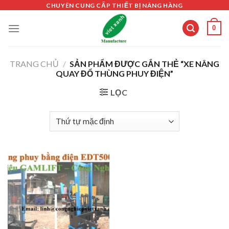
Skip
CHUYÊN CUNG CẤP THIẾT BỊ NÂNG HÀNG
to
0
content
TRANG CHỦ
/
SẢN PHẨM ĐƯỢC GẮN THẺ “XE NÂNG
QUAY ĐỔ THÙNG PHUY ĐIỆN”
LỌC