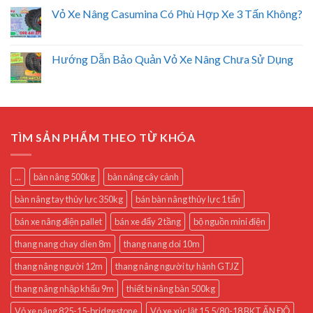
Vỏ Xe Nâng Casumina Có Phù Hợp Xe 3 Tấn Không?
Hướng Dẫn Bảo Quản Vỏ Xe Nâng Chưa Sử Dụng
TÌM SẢN PHẨM THEO TỪ KHÓA
...
bàn nâng 500kg
bàn nâng cây cảnh
bàn nâng tay thủy lực 350kg
bán bàn nâng thủy lực 1 tấn
bán xe nâng điện pallet
bán xe đẩy 2 tầng
bộ nguồn mini điện
thang nang chay dien 8m
thang nang doi 10m
thang nâng người 12m
thang nâng người tự hành GTJZ
thang nâng nhập khẩu 9m
thiết bị nâng bàn 500kg
Vỏ xe nâng 825-15-bridgestone
Vỏ xe xúc lật 15.5/80-18 BKT ẤN ĐỘ