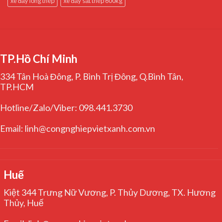
xe đẩy lòng thép
xe đẩy sắt thép 600kg
TP.Hồ Chí Minh
334 Tân Hoà Đông, P. Bình Trị Đông, Q.Bình Tân,
TP.HCM
Hotline/Zalo/Viber: 098.441.3730
Email: linh@congnghiepvietxanh.com.vn
Huế
Kiệt 344 Trưng Nữ Vương, P. Thủy Dương, TX. Hương
Thủy, Huế