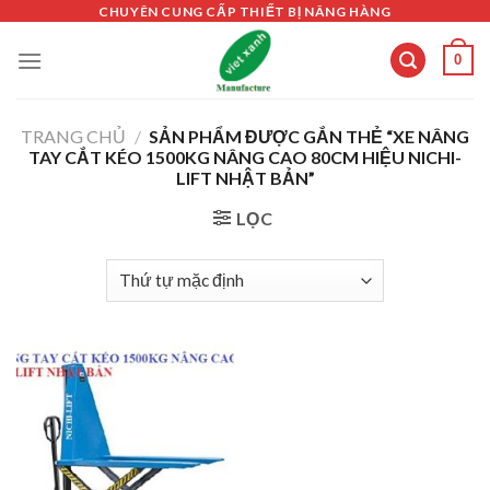
Skip
CHUYÊN CUNG CẤP THIẾT BỊ NÂNG HÀNG
to
0
content
TRANG CHỦ
/
SẢN PHẨM ĐƯỢC GẮN THẺ “XE NÂNG
TAY CẮT KÉO 1500KG NÂNG CAO 80CM HIỆU NICHI-
LIFT NHẬT BẢN”
LỌC