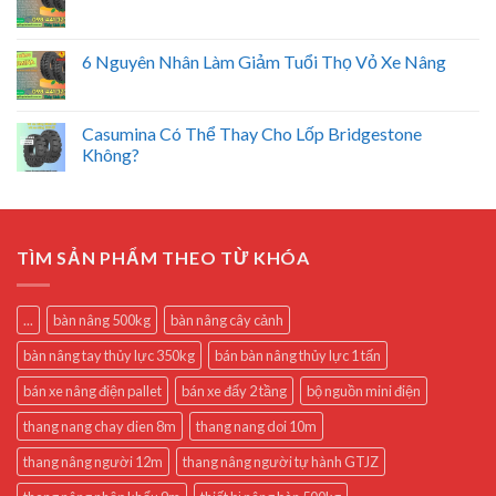
6 Nguyên Nhân Làm Giảm Tuổi Thọ Vỏ Xe Nâng
Casumina Có Thể Thay Cho Lốp Bridgestone
Không?
TÌM SẢN PHẨM THEO TỪ KHÓA
...
bàn nâng 500kg
bàn nâng cây cảnh
bàn nâng tay thủy lực 350kg
bán bàn nâng thủy lực 1 tấn
bán xe nâng điện pallet
bán xe đẩy 2 tầng
bộ nguồn mini điện
thang nang chay dien 8m
thang nang doi 10m
thang nâng người 12m
thang nâng người tự hành GTJZ