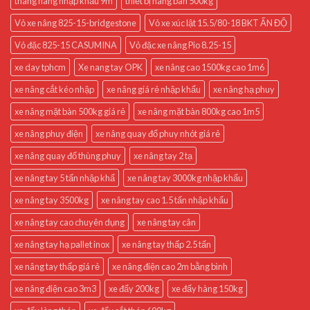
thang nâng nhập khẩu 9m
thiết bị nâng bàn 500kg
Vỏ xe nâng 825-15-bridgestone
Vỏ xe xúc lật 15.5/80-18 BKT ẤN ĐỘ
Vỏ đặc 825-15 CASUMINA
Vỏ đặc xe nâng Pio 8.25-15
xe day tphcm
Xe nang tay OPK
xe nâng cao 1500kg cao 1m6
xe nâng cắt kéo nhập
xe nâng giá rẻ nhập khẩu
xe nâng hạ phuy
xe nâng mặt bàn 500kg giá rẻ
xe nâng mặt bàn 800kg cao 1m5
xe nâng phuy điện
xe nâng quay đổ phuy nhót giá rẻ
xe nâng quay đổ thùng phuy
xe nâng tay 2 tạ
xe nâng tay 5 tấn nhập khẩ
xe nâng tay 3000kg nhập khẩu
xe nâng tay 3500kg
xe nâng tay cao 1.5 tấn nhập khẩu
xe nâng tay cao chuyên dụng
xe nâng tay cân
xe nâng tay hạ pallet inox
xe nâng tay thấp 2.5 tấn
xe nâng tay thấp giá rẻ
xe nâng điện cao 2m bằng bình
xe nâng điện cao 3m3
xe đẩy 200kg
xe đẩy hàng 150kg