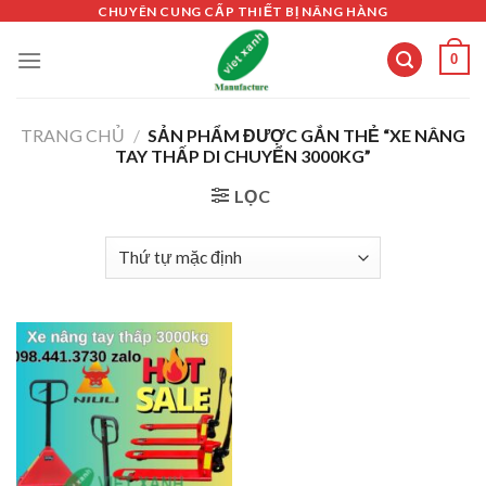
Skip
CHUYÊN CUNG CẤP THIẾT BỊ NÂNG HÀNG
to
0
content
TRANG CHỦ
/
SẢN PHẨM ĐƯỢC GẮN THẺ “XE NÂNG
TAY THẤP DI CHUYỂN 3000KG”
LỌC