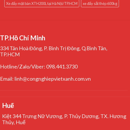
Xe đẩy mặt bàn XTH200L tại Hà Nội/TP.HCM
xe đẩy sắt thép 600kg
TP.Hồ Chí Minh
334 Tân Hoà Đông, P. Bình Trị Đông, Q.Bình Tân,
TP.HCM
Hotline/Zalo/Viber: 098.441.3730
Email: linh@congnghiepvietxanh.com.vn
Huế
Kiệt 344 Trưng Nữ Vương, P. Thủy Dương, TX. Hương
Thủy, Huế