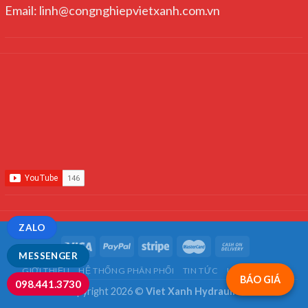
Email: linh@congnghiepvietxanh.com.vn
ZALO
MESSENGER
GIỚI THIỆU
HỆ THỐNG PHÂN PHỐI
TIN TỨC
LIÊN HỆ
FAQ
BÁO GIÁ
098.441.3730
Copyright 2026 ©
Viet Xanh Hydraulics