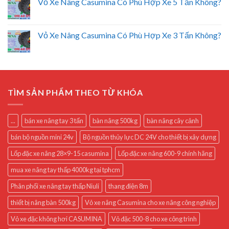
Vỏ Xe Nâng Casumina Có Phù Hợp Xe 5 Tấn Không?
Vỏ Xe Nâng Casumina Có Phù Hợp Xe 3 Tấn Không?
TÌM SẢN PHẨM THEO TỪ KHÓA
...
bán xe nâng tay 3 tấn
bàn nâng 500kg
bàn nâng cây cảnh
bán bộ nguồn mini 24v
Bộ nguồn thủy lực DC 24V cho thiết bị xây dựng
Lốp đặc xe nâng 28×9-15 casumina
Lốp đặc xe nâng 600-9 chính hãng
mua xe nâng tay thấp 4000kg tại tphcm
Phân phối xe nâng tay thấp Niuli
thang điện 8m
thiết bị nâng bàn 500kg
Vỏ xe nâng Casumina cho xe nâng công nghiệp
Vỏ xe đặc không hơi CASUMINA
Vỏ đặc 500-8 cho xe công trình