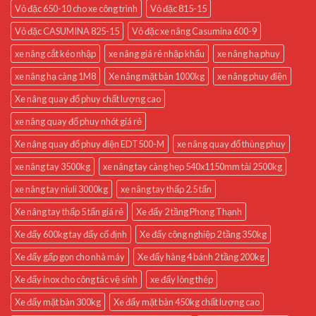
Vỏ đặc 650-10 cho xe công trình
Vỏ đặc 815-15
Vỏ đặc CASUMINA 825-15
Vỏ đặc xe nâng Casumina 600-9
xe nâng cắt kéo nhập
xe nâng giá rẻ nhập khẩu
xe nâng hạ phuy
xe nâng hạ càng 1M8
Xe nâng mặt bàn 1000kg
xe nâng phuy điện
Xe nâng quay đổ phuy chất lượng cao
xe nâng quay đổ phuy nhót giá rẻ
Xe nâng quay đổ phuy điện EDT500-M
xe nâng quay đổ thùng phuy
xe nâng tay 3500kg
xe nâng tay càng hẹp 540x1150mm tải 2500kg
xe nâng tay niuli 3000kg
xe nâng tay thấp 2.5 tấn
Xe nâng tay thấp 5 tấn giá rẻ
Xe đẩy 2 tầng Phong Thạnh
Xe đẩy 600kg tay đẩy cố định
Xe đẩy công nghiệp 2 tầng 350kg
Xe đẩy gấp gọn cho nhà máy
Xe đẩy hàng 4 bánh 2 tầng 200kg
Xe đẩy inox cho công tác vệ sinh
xe đẩy lòng thép
Xe đẩy mặt bàn 300kg
Xe đẩy mặt bàn 450kg chất lượng cao