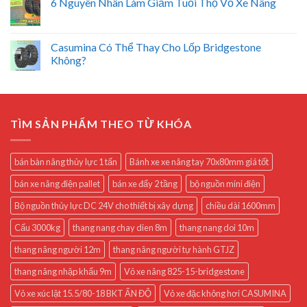
6 Nguyên Nhân Làm Giảm Tuổi Thọ Vỏ Xe Nâng
Casumina Có Thể Thay Cho Lốp Bridgestone
Không?
TÌM SẢN PHẨM THEO TỪ KHÓA
bán bàn nâng thủy lực 1 tấn
Bánh xe xe nâng tay 70x80mm giá tốt
bán xe nâng điện pallet
bán xe đẩy 2 tầng
bộ nguồn mini điện
Bộ nguồn thủy lực DC 24V cho thiết bị xây dựng
chiều dài 1600mm
Cẩu 3000kg
thang nang chay dien 8m
thang nang doi 10m
thang nâng người 12m
thang nâng người tự hành GTJZ
thang nâng nhập khẩu 9m
Vỏ xe nâng 825-15-bridgestone
Vỏ xe xúc lật 15.5/80-18 BKT ẤN ĐỘ
Vỏ xe đặc không hơi CASUMINA