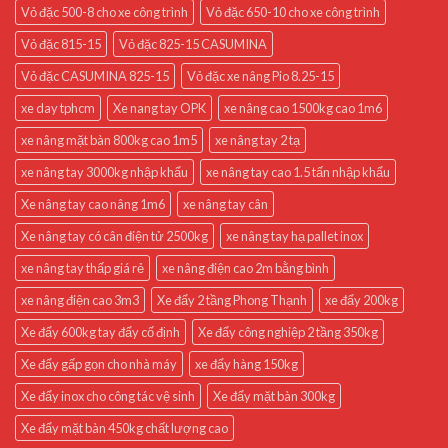
Vỏ đặc 500-8 cho xe công trình
Vỏ đặc 650-10 cho xe công trình
Vỏ đặc 815-15
Vỏ đặc 825-15 CASUMINA
Vỏ đặc CASUMINA 825-15
Vỏ đặc xe nâng Pio 8.25-15
xe day tphcm
Xe nang tay OPK
xe nâng cao 1500kg cao 1m6
xe nâng mặt bàn 800kg cao 1m5
xe nâng tay 2 tạ
xe nâng tay 3000kg nhập khẩu
xe nâng tay cao 1.5 tấn nhập khẩu
Xe nâng tay cao nâng 1m6
xe nâng tay cân
Xe nâng tay có cân điện tử 2500kg
xe nâng tay hạ pallet inox
xe nâng tay thấp giá rẻ
xe nâng điện cao 2m bằng bình
xe nâng điện cao 3m3
Xe đẩy 2 tầng Phong Thạnh
xe đẩy 200kg
Xe đẩy 600kg tay đẩy cố định
Xe đẩy công nghiệp 2 tầng 350kg
Xe đẩy gấp gọn cho nhà máy
xe đẩy hàng 150kg
Xe đẩy inox cho công tác vệ sinh
Xe đẩy mặt bàn 300kg
Xe đẩy mặt bàn 450kg chất lượng cao