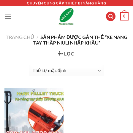
Skip
CHUYÊN CUNG CẤP THIẾT BỊ NÂNG HÀNG
to
0
content
TRANG CHỦ
/
SẢN PHẨM ĐƯỢC GẮN THẺ “XE NÂNG
TAY THẤP NIULI NHẬP KHẨU”
LỌC