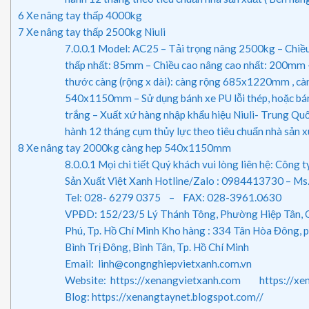
6
Xe nâng tay thấp 4000kg
7
Xe nâng tay thấp 2500kg Niuli
7.0.0.1
Model: AC25 – Tải trọng nâng 2500kg – Chiề
thấp nhất: 85mm – Chiều cao nâng cao nhất: 200mm 
thước càng (rộng x dài): càng rộng 685x1220mm , càn
540x1150mm – Sử dụng bánh xe PU lỗi thép, hoặc ba
trắng – Xuất xứ hàng nhập khẩu hiệu Niuli- Trung Qu
hành 12 tháng cụm thủy lực theo tiêu chuẩn nhà sản x
8
Xe nâng tay 2000kg càng hẹp 540x1150mm
8.0.0.1
Mọi chi tiết Quý khách vui lòng liên hệ: Công
Sản Xuất Việt Xanh Hotline/Zalo : 0984413730 – Ms
Tel: 028- 6279 0375 – FAX: 028-3961.0630
VPĐD: 152/23/5 Lý Thánh Tông, Phường Hiệp Tân, 
Phú, Tp. Hồ Chí Minh Kho hàng : 334 Tân Hòa Đông,
Bình Trị Đông, Bình Tân, Tp. Hồ Chí Minh
Email: linh@congnghiepvietxanh.com.vn
Website: https://xenangvietxanh.com https://xen
Blog: https://xenangtaynet.blogspot.com//