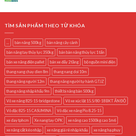
TÌM SẢN PHẨM THEO TỪ KHÓA
...
bàn nâng 500kg
bàn nâng cây cảnh
bàn nâng tay thủy lực 350kg
bán bàn nâng thủy lực 1 tấn
bán xe nâng điện pallet
bán xe đẩy 2 tầng
bộ nguồn mini điện
thang nang chay dien 8m
thang nang doi 10m
thang nâng người 12m
thang nâng người tự hành GTJZ
thang nâng nhập khẩu 9m
thiết bị nâng bàn 500kg
Vỏ xe nâng 825-15-bridgestone
Vỏ xe xúc lật 15.5/80-18 BKT ẤN ĐỘ
Vỏ đặc 825-15 CASUMINA
Vỏ đặc xe nâng Pio 8.25-15
xe day tphcm
Xe nang tay OPK
xe nâng cao 1500kg cao 1m6
xe nâng cắt kéo nhập
xe nâng giá rẻ nhập khẩu
xe nâng hạ phuy