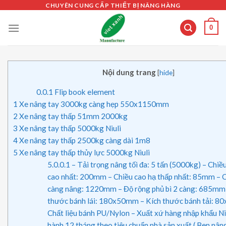
Skip
CHUYÊN CUNG CẤP THIẾT BỊ NÂNG HÀNG
to
0
content
Nội dung trang
[
hide
]
0.0.1
Flip book element
1
Xe nâng tay 3000kg càng hẹp 550x1150mm
2
Xe nâng tay thấp 51mm 2000kg
3
Xe nâng tay thấp 5000kg Niuli
4
Xe nâng tay thấp 2500kg càng dài 1m8
5
Xe nâng tay thấp thủy lực 5000kg Niuli
5.0.0.1
– Tải trọng nâng tối đa: 5 tấn (5000kg) – Chiề
cao nhất: 200mm – Chiều cao hạ thấp nhất: 85mm – C
càng nâng: 1220mm – Độ rộng phủ bì 2 càng: 685mm
thước bánh lái: 180x50mm – Kích thước bánh tải: 
Chất liệu bánh PU/Nylon – Xuất xứ hàng nhập khẩu Ni
hành 12 tháng theo tiêu chuẩn nhà sản xuất ( Ben nân