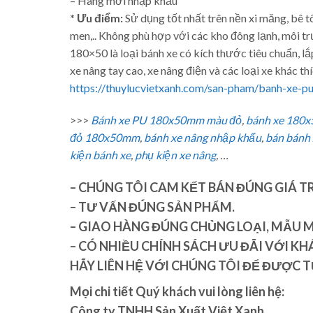
– Hàng mới nhập khẩu
* Ưu điểm:
Sử dụng tốt nhất trên nền xi măng, bê 
men,.. Không phù hợp với các kho đông lạnh, môi 
180×50 là loại bánh xe có kích thước tiêu chuẩn, lắ
xe nâng tay cao, xe nâng điện và các loại xe khác thi
https://thuylucvietxanh.com/san-pham/banh-xe
>>>
Bánh xe PU 180x50mm màu đỏ
,
bánh xe 180
đỏ 180x50mm
,
bánh xe nâng nhập khẩu
,
bán bánh
kiện bánh xe
,
phụ kiện xe nâng
, …
– CHÚNG TÔI CAM KẾT BÁN ĐÚNG GIÁ T
– TƯ VẤN ĐÚNG SẢN PHẨM.
– GIAO HÀNG ĐÚNG CHỦNG LOẠI, MẪU M
– CÓ NHIỀU CHÍNH SÁCH ƯU ĐÃI VỚI KHÁ
HÃY LIÊN HỆ VỚI CHÚNG TÔI ĐỂ ĐƯỢC TƯ
Mọi chi tiết Quý khách vui lòng liên hệ:
Công ty TNHH Sản Xuất Việt Xanh