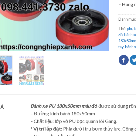
– Hàng 
Danh mục
Thẻ:
phụ k
đỏ
,
bánh 
180x50m
tay
,
bánh 
Bánh xe PU 180x50mm màu đỏ
được sử dụng rộng
TẢ
– Đường kính bánh 180x50mm
– Chất liệu: lớp vỏ PU bọc quanh lõi Gang.
* Vị trí lắp đặt:
Phía dưới trụ bơm thủy lực. Công d