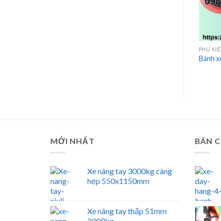
PHỤ KI
Bánh x
MỚI NHẤT
BÁN 
Xe nâng tay 3000kg càng
hẹp 550x1150mm
Xe nâng tay thấp 51mm
2000kg