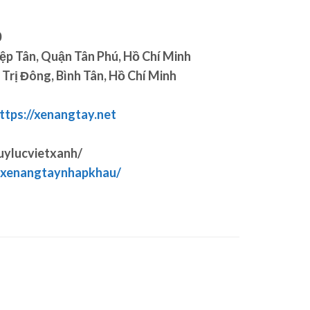
0
̣p Tân, Quận Tân Phú, Hồ Chí Minh
Trị Đông, Bình Tân, Hồ Chí Minh
ttps://xenangtay.net
uylucvietxanh/
nxenangtaynhapkhau/