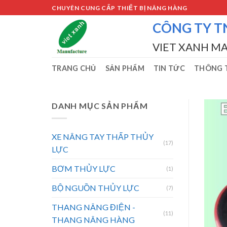
Skip
CHUYÊN CUNG CẤP THIẾT BỊ NÂNG HÀNG
to
CÔNG TY T
content
VIET XANH M
TRANG CHỦ
SẢN PHẨM
TIN TỨC
THÔNG T
DANH MỤC SẢN PHẨM
XE NÂNG TAY THẤP THỦY
(17)
LỰC
BƠM THỦY LỰC
(1)
BỘ NGUỒN THỦY LỰC
(7)
THANG NÂNG ĐIỆN -
(11)
THANG NÂNG HÀNG