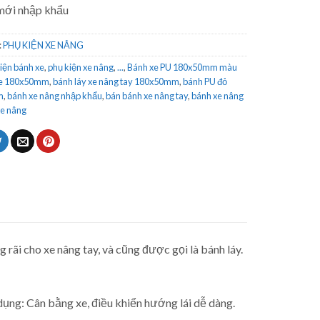
mới nhập khẩu
:
PHỤ KIỆN XE NÂNG
iện bánh xe
,
phụ kiện xe nâng
,
...
,
Bánh xe PU 180x50mm màu
xe 180x50mm
,
bánh láy xe nâng tay 180x50mm
,
bánh PU đỏ
m
,
bánh xe nâng nhập khẩu
,
bán bánh xe nâng tay
,
bánh xe nâng
xe nâng
 rãi cho xe nâng tay, và cũng được gọi là bánh láy.
ụng: Cân bằng xe, điều khiển hướng lái dễ dàng.