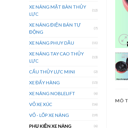
XE NÂNG MẶT BÀN THỦY
(12)
LỰC
XE NÂNG ĐIỆN BÁN TỰ
(7)
ĐỘNG
XE NÂNG PHUY DẦU
(11)
XE NÂNG TAY CAO THỦY
(13)
LỰC
CẨU THỦY LỰC MINI
(2)
XE ĐẨY HÀNG
(15)
XE NÂNG NOBLELIFT
(6)
MÔ 
VỎ XE XÚC
(16)
VỎ - LỐP XE NÂNG
(19)
PHỤ KIỆN XE NÂNG
(6)