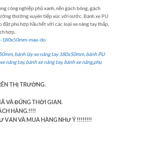
tông công nghiệp phủ xanh, nền gạch bông, gạch
trường thường xuyên tiếp xúc với nước. Bánh xe PU
p đặt phù hợp hầu hết với các loại xe nâng tay thấp,
́ch hợp.
-pu-180x50mm-mau-do
x50mm
,
bánh láy xe nâng tay 180x50mm
,
bánh PU
 xe nâng tay
,
bánh xe nâng tay
,
bánh xe nâng
,
phụ
RÊN THỊ TRƯỜNG.
Ã VÀ ĐÚNG THỜI GIAN.
CH HÀNG.!!!!
 VẤN VÀ MUA HÀNG NHƯ Ý !!!!!!!!