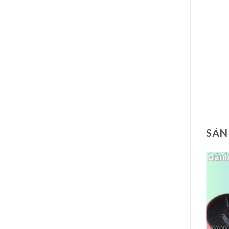
SẢN
PHỤ KIỆN XE NÂNG
Bộ càng xe nâng tay 2500kg
3000kg 5000kg