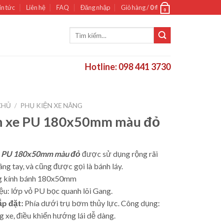
in tức
Liên hệ
FAQ
Đăng nhập
Giỏ hàng /
0
₫
0
Tìm
kiếm:
Hotline: 098 441 3730
CHỦ
/
PHỤ KIỆN XE NÂNG
h xe PU 180x50mm màu đỏ
e PU 180x50mm màu đỏ
được sử dụng rộng rãi
g tay, và cũng được gọi là bánh láy.
 kính bánh 180x50mm
iệu: lớp vỏ PU bọc quanh lõi Gang.
lắp đặt:
Phía dưới trụ bơm thủy lực. Công dụng:
 xe, điều khiển hướng lái dễ dàng.