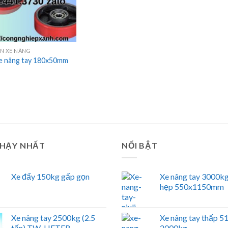
ỆN XE NÂNG
e nâng tay 180x50mm
CHẠY NHẤT
NỔI BẬT
Xe đẩy 150kg gấp gọn
Xe nâng tay 3000kg
hẹp 550x1150mm
Xe nâng tay 2500kg (2.5
Xe nâng tay thấp 
tấn) TW-LIFTER
2000kg