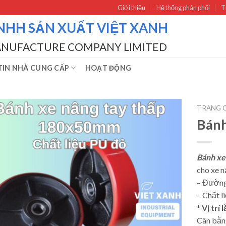
Giới thiệu
Hệ thống phân phối
T
NHH SẢN XUẤT VIỆT XANH
ANUFACTURE COMPANY LIMITED
IN NHÀ CUNG CẤP
HOẠT ĐỘNG
TRANG 
Bán
Bánh x
cho xe nân
– Đường
– Chất l
* Vị trí 
Cân bằng