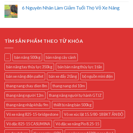
6 Nguyên Nhân Làm Giảm Tuổi Thọ Vỏ Xe Nâng
TÌM SẢN PHẨM THEO TỪ KHÓA
...
bàn nâng 500kg
bàn nâng cây cảnh
bàn nâng tay thủy lực 350kg
bán bàn nâng thủy lực 1 tấn
bán xe nâng điện pallet
bán xe đẩy 2 tầng
bộ nguồn mini điện
thang nang chay dien 8m
thang nang doi 10m
thang nâng người 12m
thang nâng người tự hành GTJZ
thang nâng nhập khẩu 9m
thiết bị nâng bàn 500kg
Vỏ xe nâng 825-15-bridgestone
Vỏ xe xúc lật 15.5/80-18 BKT ẤN ĐỘ
Vỏ đặc 825-15 CASUMINA
Vỏ đặc xe nâng Pio 8.25-15