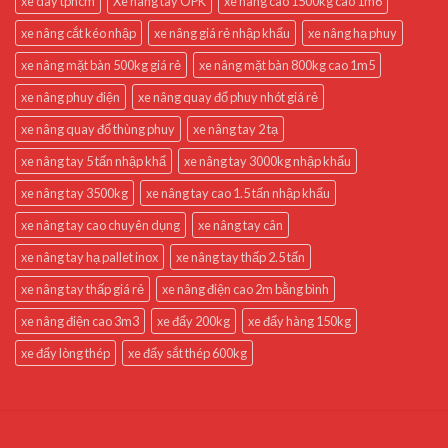
xe day tphcm
Xe nang tay OPK
xe nâng cao 1500kg cao 1m6
xe nâng cắt kéo nhập
xe nâng giá rẻ nhập khẩu
xe nâng hạ phuy
xe nâng mặt bàn 500kg giá rẻ
xe nâng mặt bàn 800kg cao 1m5
xe nâng phuy điện
xe nâng quay đổ phuy nhót giá rẻ
xe nâng quay đổ thùng phuy
xe nâng tay 2 tạ
xe nâng tay 5 tấn nhập khẩ
xe nâng tay 3000kg nhập khẩu
xe nâng tay 3500kg
xe nâng tay cao 1.5 tấn nhập khẩu
xe nâng tay cao chuyên dụng
xe nâng tay cân
xe nâng tay hạ pallet inox
xe nâng tay thấp 2.5 tấn
xe nâng tay thấp giá rẻ
xe nâng điện cao 2m bằng bình
xe nâng điện cao 3m3
xe đẩy 200kg
xe đẩy hàng 150kg
xe đẩy lòng thép
xe đẩy sắt thép 600kg