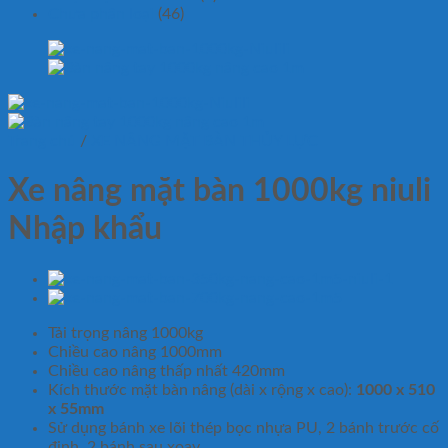
Chưa phân loại
(46)
Trang chủ
/
XE NÂNG MẶT BÀN THỦY LỰC
Xe nâng mặt bàn 1000kg niuli
Nhập khẩu
Tải trọng nâng 1000kg
Chiều cao nâng 1000mm
Chiều cao nâng thấp nhất 420mm
Kích thước mặt bàn nâng (dài x rộng x cao):
1000 x 510
x 55mm
Sử dụng bánh xe lõi thép bọc nhựa PU, 2 bánh trước cố
định, 2 bánh sau xoay