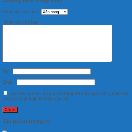
1000kg niuli Nhập khẩu”
Đánh giá của bạn
*
Nhận xét của bạn
*
Tên
*
Email
*
Lưu tên của tôi, email, và trang web trong trình duyệt này
cho lần bình luận kế tiếp của tôi.
Sản phẩm tương tự