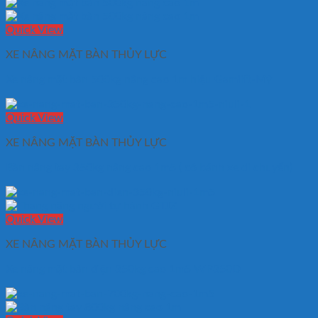
Quick View
XE NÂNG MẶT BÀN THỦY LỰC
Xe nâng mặt bàn 500kg nâng cao 1m hiệu Gamlift-Mỹ
Quick View
XE NÂNG MẶT BÀN THỦY LỰC
Bàn nâng tay 350kg nâng cao 1m5 ( có bánh xe di chuyển)
Quick View
XE NÂNG MẶT BÀN THỦY LỰC
Xe nâng mặt bàn điện 350kg cao 1m5 WP350D