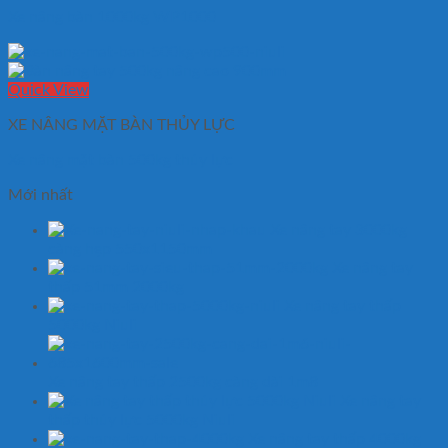
Xe nâng bàn 1000kg WP1000
Quick View
XE NÂNG MẶT BÀN THỦY LỰC
Xe nâng mặt bàn 500kg thủy lực
Mới nhất
Xe nâng tay 3000kg
càng hẹp 550x1150mm
Xe nâng tay
thấp 51mm 2000kg
Xe nâng tay thấp
5000kg Niuli
Xe nâng tay thấp 2500kg càng dài 1m8
Xe nâng tay
thấp thủy lực 5000kg Niuli
Xe nâng tay thấp 4000kg