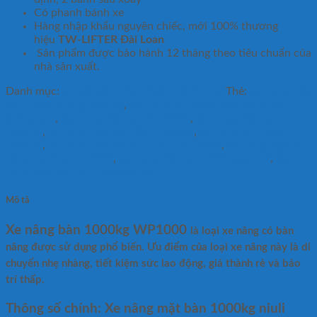
Có phanh bánh xe
Hàng nhập khẩu nguyên chiếc, mới 100% thương
hiệu
TW-LIFTER Đài Loan
Sản phẩm được bảo hành 12 tháng theo tiêu chuẩn của
nhà sản xuất.
Danh mục:
XE NÂNG MẶT BÀN THỦY LỰC
Thẻ:
Xe nâng mặt
bàn có tải trọng 1000kg
,
Xe nâng WP1000 mặt bàn chất
lượng cao
,
Xe nâng mặt bàn WP1000
,
Xe nâng mặt bàn
1000kg
,
Xe nâng mặt bàn điện 1000kg
,
Xe nâng WP1000
1000kg
,
Xe nâng mặt bàn thủy lực WP1000
,
Xe nâng mặt bàn
công nghiệp WP1000
,
Xe nâng mặt bàn 1000kg giá rẻ
,
Xe
nâng mặt bàn WP1000 giá tốt
Mô tả
Xe nâng bàn 1000kg WP1000
là loại xe nâng có bàn
nâng được sử dụng phổ biến. Ưu điểm của loại xe nâng này là di
chuyển nhẹ nhàng, tiết kiệm sức lao động, giá thành rẻ và bảo
trí thấp.
Thông số chính: Xe nâng mặt bàn 1000kg niuli