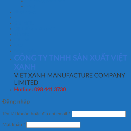
Hệ thống phân phối
FAQ
Hoạt động
Giới thiệu
Hệ thống phân phối
Tin tức
Liên hệ
FAQ
Đăng nhập
CÔNG TY TNHH SẢN XUẤT VIỆT
XANH
VIET XANH MANUFACTURE COMPANY
LIMITED
Hotline: 098 441 3730
Đăng nhập
Tên tài khoản hoặc địa chỉ email
*
Mật khẩu
*