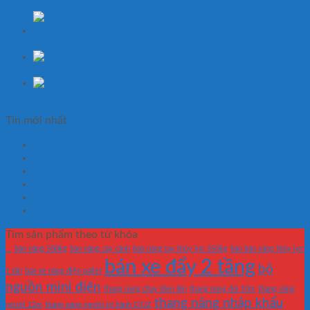
5000kg Niuli
Xe nâng tay thấp 2500kg càng dài 1m8
Xe nâng tay thấp
2500kg Niuli
Bộ
nguồn điện thủy lực mini 12v 24V 220V
Tin mới nhất
Vỏ Xe Nâng Casumina Có Phù Hợp Xe 5 Tấn Không?
Vỏ Xe Nâng Casumina Có Phù Hợp Xe 3 Tấn Không?
Hướng Dẫn Bảo Quản Vỏ Xe Nâng Chưa Sử Dụng
6 Nguyên Nhân Làm Giảm Tuổi Thọ Vỏ Xe Nâng
Casumina Có Thể Thay Cho Lốp Bridgestone Không?
Kinh Nghiệm Mua Vỏ Xe Nâng Không Bị Hớ Giá
Tìm sản phẩm theo từ khóa
...
bàn nâng 500kg
bàn nâng cây cảnh
bàn nâng tay thủy lực 350kg
bán bàn nâng thủy lực
bán xe đẩy 2 tầng
bộ
1 tấn
bán xe nâng điện pallet
nguồn mini điện
thang nang chay dien 8m
thang nang doi 10m
thang nâng
thang nâng nhập khẩu
người 12m
thang nâng người tự hành GTJZ