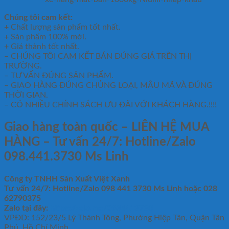
Chúng tôi cam kết:
+ Chất lượng sản phẩm tốt nhất.
+ Sản phẩm 100% mới.
+ Giá thành tốt nhất.
– CHÚNG TÔI CAM KẾT BÁN ĐÚNG GIÁ TRÊN THỊ
TRƯỜNG.
– TƯ VẤN ĐÚNG SẢN PHẨM.
– GIAO HÀNG ĐÚNG CHỦNG LOẠI, MẪU MÃ VÀ ĐÚNG
THỜI GIAN.
– CÓ NHIỀU CHÍNH SÁCH ƯU ĐÃI VỚI KHÁCH HÀNG.!!!!
Giao hàng toàn quốc – LIÊN HỆ MUA
HÀNG – Tư vấn 24/7: Hotline/Zalo
098.441.3730 Ms Linh
Công ty TNHH Sản Xuất Việt Xanh
Tư vấn 24/7: Hotline
/Zalo
098 441 3730
Ms Linh
hoặc 028
62790375
Zalo tại đây:
https://zalo.me/0984413730
VPĐD: 152/23/5 Lý Thánh Tông, Phường Hiệp Tân, Quận Tân
Phú, Hồ Chí Minh