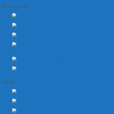
Bán chạy nhất
Xe đẩy 150kg gấp gọn
Xe nâng tay
2500kg (2.5 tấn) TW-LIFTER
Xe
nâng quay đổ phuy 350kg 1m4
Xe nâng tay thấp siêu ngắn 520x800mm hiệu Noblelift
Xe nâng mặt
bàn thủy lực bằng tay 500kg
Bộ nguồn thủy lực
AC 220V - 1.5kw
Nổi bật
Xe nâng tay 3000kg
càng hẹp 550x1150mm
Xe nâng tay
thấp 51mm 2000kg
Xe nâng tay thấp