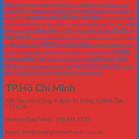
9m
thiết bị nâng bàn 500kg
Vỏ xe nâng 825-15-bridgestone
Vỏ xe xúc lật 15.5/80-
18 BKT ẤN ĐỘ
Vỏ đặc 825-15 CASUMINA
Vỏ đặc xe nâng Pio 8.25-15
xe day tphcm
Xe
xe nâng cao 1500kg cao 1m6
nang tay OPK
xe nâng cắt kéo nhập
xe nâng giá rẻ nhập khẩu
xe nâng hạ phuy
xe nâng mặt bàn 500kg giá rẻ
xe nâng mặt bàn
xe nâng phuy điện
xe nâng quay đổ phuy
800kg cao 1m5
nhót giá rẻ
xe nâng quay đổ thùng phuy
xe nâng tay 2 tạ
xe nâng tay 5 tấn nhập
xe nâng tay 3000kg nhập khẩu
khẩ
xe nâng tay 3500kg
xe nâng
xe nâng
tay cao 1.5 tấn nhập khẩu
xe nâng tay cao chuyên dụng
xe nâng tay cân
tay hạ pallet inox
xe nâng tay thấp
xe nâng tay thấp 2.5 tấn
giá rẻ
xe nâng điện cao 3m3
xe nâng điện cao 2m bằng bình
xe đẩy
200kg
xe đẩy hàng 150kg
xe đẩy lòng thép
xe đẩy sắt thép 600kg
TP.Hồ Chí Minh
334 Tân Hoà Đông, P. Bình Trị Đông, Q.Bình Tân,
TP.HCM
Hotline/Zalo/Viber: 098.441.3730
Email: linh@congnghiepvietxanh.com.vn