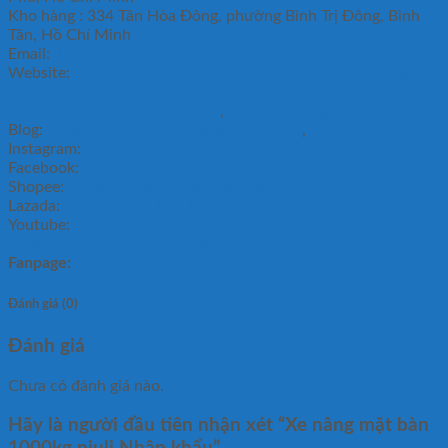
Kho hàng : 334 Tân Hòa Đông, phường Bình Trị Đông, Bình
Tân, Hồ Chí Minh
Email:
linh@congnghiepvietxanh.com.vn
Website:
https://xenangvietxanh.com
https://xenangtay.n
https://thungracvn.com/
,
https://thuylucvietxanh.com/
,
https://congnghiepxanh.com/
Blog:
https://xenangtaynet.blogspot.com/
,
Instagram:
https://www.instagram.com/thuylucvietxanh/
Facebook:
https://www.facebook.com/banxenangtaynhapkhau
Shopee:
https://shopee.vn/shopvietxanh
Lazada:
https://www.lazada.vn/shop/vietxanhpalstic
Youtube:
https://www.youtube.com/@vietxanhlifttruck3561
https://www.youtube.com/@nhuacongnghiepviet
Fanpage:
Môi trường công nghiệp
Đánh giá (0)
Đánh giá
Chưa có đánh giá nào.
Hãy là người đầu tiên nhận xét “Xe nâng mặt bàn