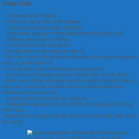
Nhập khẩu
– Tải trọng nâng: 1000kg
– Chiều cao nâng thấp nhất: 380mm
– Chiều cao nâng cao nhất: 1000mm
– Kích thước mặt bàn: 1200x610x80mm (Dài rộng cao)
– Đường kính bánh xe: 150mm
– Cụm thủy lực chất lượng cao.
– Vật liệu thép có độ cứng cao, bền bỉ.
– Tay cầm inox với thiết kế vừa tầm nắm giúp người dùng cảm
nhận sự thoải mái nhất.
– Đẩy rất nhẹ và êm chỉ bằng lực tác động nhỏ.
– An toàn hơn, nâng hàng nhanh, mạnh, bền và chắc chắn.
– Bánh xe có độ ma sát thấp nên rất nhẹ khi di chuyển, độ ồn
được hạn chế tối đa, tuổi thọ lớn nhờ công nghệ ép đúc
khuôn nhựa ở áp lực cao.
– Hệ thống kích nâng thủy lực dùng tay
– Nhập khẩu nguyên chiếc mới 100%, thương hiệu nổi tiếng
như Niuli..
– Bảo hành 12 tháng theo tiêu chuẩn nhà sản xuất ( Ben thủy
lực nâng)
xe-nang-mat-ban-1000kg-Niulili-nhap-khau