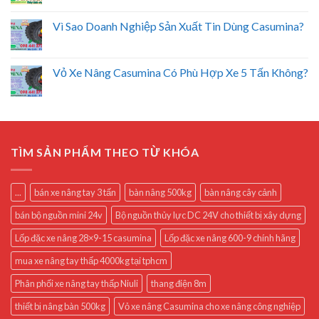
Vì Sao Doanh Nghiệp Sản Xuất Tin Dùng Casumina?
Vỏ Xe Nâng Casumina Có Phù Hợp Xe 5 Tấn Không?
TÌM SẢN PHẨM THEO TỪ KHÓA
...
bán xe nâng tay 3 tấn
bàn nâng 500kg
bàn nâng cây cảnh
bán bộ nguồn mini 24v
Bộ nguồn thủy lực DC 24V cho thiết bị xây dựng
Lốp đặc xe nâng 28×9-15 casumina
Lốp đặc xe nâng 600-9 chính hãng
mua xe nâng tay thấp 4000kg tại tphcm
Phân phối xe nâng tay thấp Niuli
thang điện 8m
thiết bị nâng bàn 500kg
Vỏ xe nâng Casumina cho xe nâng công nghiệp