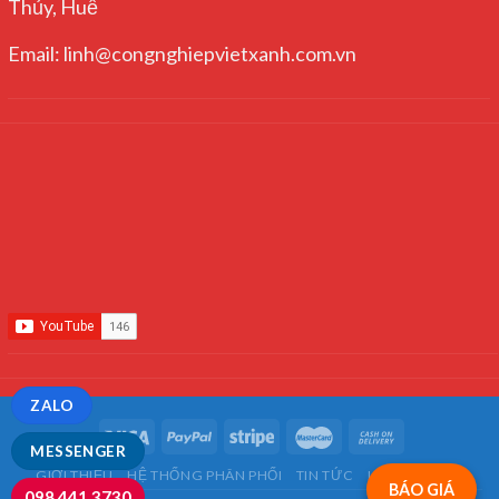
Thủy, Huế
Email: linh@congnghiepvietxanh.com.vn
ZALO
MESSENGER
GIỚI THIỆU
HỆ THỐNG PHÂN PHỐI
TIN TỨC
LIÊN HỆ
FAQ
BÁO GIÁ
098.441.3730