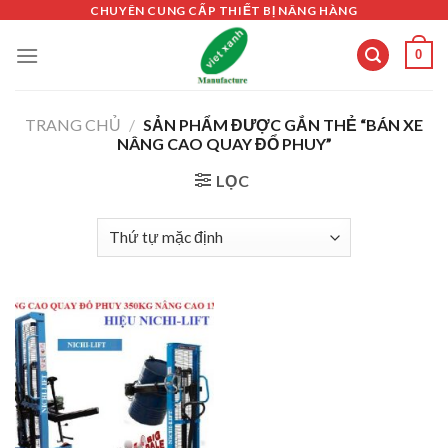
Skip
CHUYÊN CUNG CẤP THIẾT BỊ NÂNG HÀNG
to
0
content
TRANG CHỦ
/
SẢN PHẨM ĐƯỢC GẮN THẺ “BÁN XE
NÂNG CAO QUAY ĐỔ PHUY”
LỌC