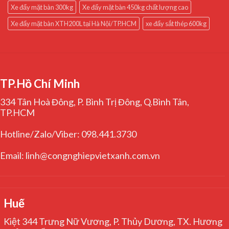
Xe đẩy mặt bàn 300kg
Xe đẩy mặt bàn 450kg chất lượng cao
Xe đẩy mặt bàn XTH200L tại Hà Nội/TP.HCM
xe đẩy sắt thép 600kg
TP.Hồ Chí Minh
334 Tân Hoà Đông, P. Bình Trị Đông, Q.Bình Tân,
TP.HCM
Hotline/Zalo/Viber: 098.441.3730
Email: linh@congnghiepvietxanh.com.vn
Huế
Kiệt 344 Trưng Nữ Vương, P. Thủy Dương, TX. Hương