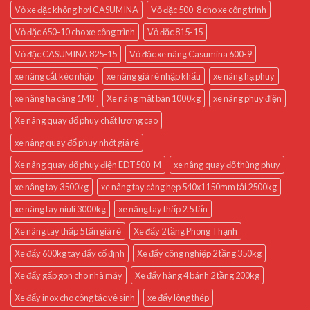
Vỏ xe đặc không hơi CASUMINA
Vỏ đặc 500-8 cho xe công trình
Vỏ đặc 650-10 cho xe công trình
Vỏ đặc 815-15
Vỏ đặc CASUMINA 825-15
Vỏ đặc xe nâng Casumina 600-9
xe nâng cắt kéo nhập
xe nâng giá rẻ nhập khẩu
xe nâng hạ phuy
xe nâng hạ càng 1M8
Xe nâng mặt bàn 1000kg
xe nâng phuy điện
Xe nâng quay đổ phuy chất lượng cao
xe nâng quay đổ phuy nhót giá rẻ
Xe nâng quay đổ phuy điện EDT500-M
xe nâng quay đổ thùng phuy
xe nâng tay 3500kg
xe nâng tay càng hẹp 540x1150mm tải 2500kg
xe nâng tay niuli 3000kg
xe nâng tay thấp 2.5 tấn
Xe nâng tay thấp 5 tấn giá rẻ
Xe đẩy 2 tầng Phong Thạnh
Xe đẩy 600kg tay đẩy cố định
Xe đẩy công nghiệp 2 tầng 350kg
Xe đẩy gấp gọn cho nhà máy
Xe đẩy hàng 4 bánh 2 tầng 200kg
Xe đẩy inox cho công tác vệ sinh
xe đẩy lòng thép