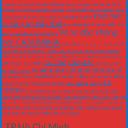
...
bán xe nâng tay 3 tấn
bàn nâng 500kg
bàn nâng cây cảnh
bán bộ nguồn mini 24v
Bộ
nguồn thủy lực DC 24V cho thiết bị xây dựng
Lốp đặc xe nâng 28×9-15 casumina
Lốp đặc
Phân phối
xe nâng 600-9 chính hãng
mua xe nâng tay thấp 4000kg tại tphcm
xe nâng tay thấp Niuli
thang điện 8m
thiết bị nâng bàn 500kg
Vỏ xe
Vỏ xe đặc không
nâng Casumina cho xe nâng công nghiệp
hơi CASUMINA
Vỏ đặc 500-8 cho xe công trình
Vỏ đặc 650-10
cho xe công trình
Vỏ đặc 815-15
Vỏ đặc CASUMINA 825-15
Vỏ đặc xe nâng Casumina
600-9
xe nâng cắt kéo nhập
xe nâng giá rẻ nhập khẩu
xe nâng hạ phuy
xe nâng hạ càng
xe nâng phuy điện
1M8
Xe nâng mặt bàn 1000kg
Xe nâng quay đổ
xe nâng quay đổ phuy nhót giá rẻ
phuy chất lượng cao
Xe nâng quay đổ phuy điện EDT500-M
xe nâng quay đổ thùng phuy
xe nâng tay 3500kg
xe nâng tay niuli
xe nâng tay càng hẹp 540x1150mm tải 2500kg
3000kg
xe nâng tay thấp 2.5 tấn
Xe nâng tay thấp 5 tấn giá rẻ
Xe đẩy 2 tầng
Phong Thạnh
Xe đẩy 600kg tay đẩy cố định
Xe đẩy công nghiệp 2 tầng 350kg
Xe đẩy gấp
gọn cho nhà máy
Xe đẩy hàng 4 bánh 2 tầng 200kg
Xe đẩy inox cho công tác vệ sinh
xe
đẩy lòng thép
Xe đẩy mặt bàn 300kg
Xe đẩy mặt bàn 450kg chất lượng cao
Xe đẩy mặt
bàn XTH200L tại Hà Nội/TP.HCM
xe đẩy sắt thép 600kg
TP.Hồ Chí Minh