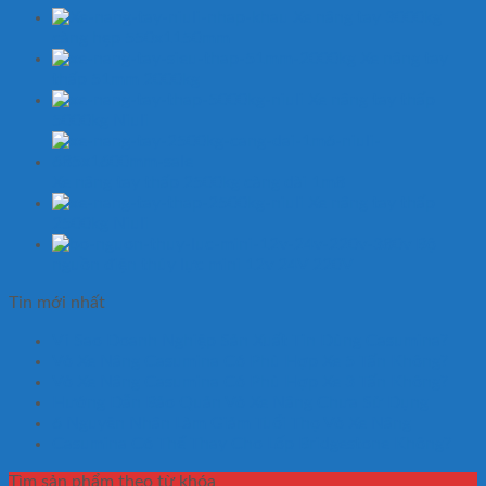
Xe nâng tay 3000kg
càng hẹp 550x1150mm
Xe nâng tay
thấp 51mm 2000kg
Xe nâng tay thấp
5000kg Niuli
Xe nâng tay thấp 2500kg càng dài 1m8
Xe nâng tay thấp
2500kg Niuli
Bộ
nguồn điện thủy lực mini 12v 24V 220V
Tin mới nhất
Vì Sao Doanh Nghiệp Sản Xuất Tin Dùng Casumina?
Vỏ Xe Nâng Casumina Có Phù Hợp Xe 5 Tấn Không?
Vỏ Xe Nâng Casumina Có Phù Hợp Xe 3 Tấn Không?
Hướng Dẫn Bảo Quản Vỏ Xe Nâng Chưa Sử Dụng
6 Nguyên Nhân Làm Giảm Tuổi Thọ Vỏ Xe Nâng
Casumina Có Thể Thay Cho Lốp Bridgestone Không?
Tìm sản phẩm theo từ khóa