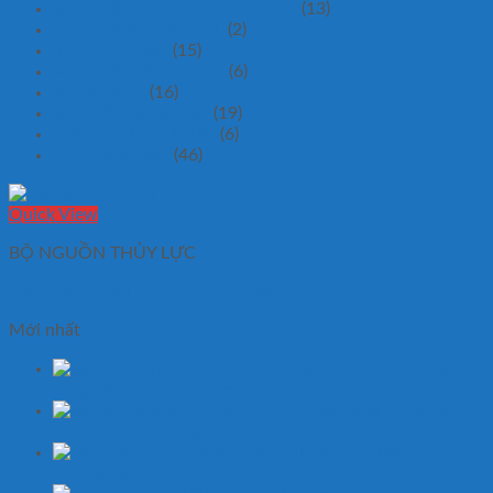
XE NÂNG TAY CAO THỦY LỰC
(13)
CẨU THỦY LỰC MINI
(2)
XE ĐẨY HÀNG
(15)
XE NÂNG NOBLELIFT
(6)
VỎ XE XÚC
(16)
VỎ - LỐP XE NÂNG
(19)
PHỤ KIỆN XE NÂNG
(6)
Chưa phân loại
(46)
Quick View
BỘ NGUỒN THỦY LỰC
Bộ nguồn thủy lực DC 24V -2.0kw
Mới nhất
Xe nâng tay 3000kg
càng hẹp 550x1150mm
Xe nâng tay
thấp 51mm 2000kg
Xe nâng tay thấp
5000kg Niuli