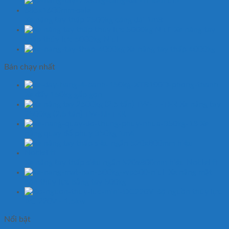
Xe nâng tay thấp 2500kg càng dài 1m8
Xe nâng tay
thấp thủy lực 5000kg Niuli
Xe nâng tay thấp 4000kg
Bán chạy nhất
Xe đẩy 150kg gấp gọn
Xe nâng tay
2500kg (2.5 tấn) TW-LIFTER
Xe
nâng quay đổ phuy 350kg 1m4
Xe nâng tay thấp siêu ngắn 520x800mm hiệu Noblelift
Xe nâng mặt
bàn thủy lực bằng tay 500kg
Bộ nguồn thủy lực
AC 220V - 1.5kw
Nổi bật