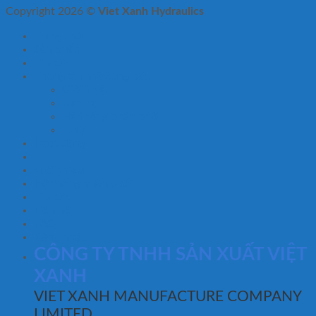
Copyright 2026 ©
Viet Xanh Hydraulics
Trang chủ
Sản phẩm
Tin tức
Thông tin nhà cung cấp
Giới thiệu
Liên hệ
Hệ thống phân phối
FAQ
Hoạt động
Giới thiệu
Hệ thống phân phối
Tin tức
Liên hệ
FAQ
Đăng nhập
CÔNG TY TNHH SẢN XUẤT VIỆT
XANH
VIET XANH MANUFACTURE COMPANY
LIMITED