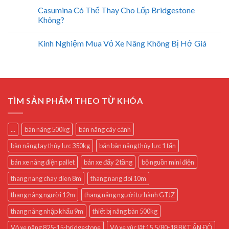
Casumina Có Thể Thay Cho Lốp Bridgestone
Không?
Kinh Nghiệm Mua Vỏ Xe Nâng Không Bị Hớ Giá
TÌM SẢN PHẨM THEO TỪ KHÓA
...
bàn nâng 500kg
bàn nâng cây cảnh
bàn nâng tay thủy lực 350kg
bán bàn nâng thủy lực 1 tấn
bán xe nâng điện pallet
bán xe đẩy 2 tầng
bộ nguồn mini điện
thang nang chay dien 8m
thang nang doi 10m
thang nâng người 12m
thang nâng người tự hành GTJZ
thang nâng nhập khẩu 9m
thiết bị nâng bàn 500kg
Vỏ xe nâng 825-15-bridgestone
Vỏ xe xúc lật 15.5/80-18 BKT ẤN ĐỘ