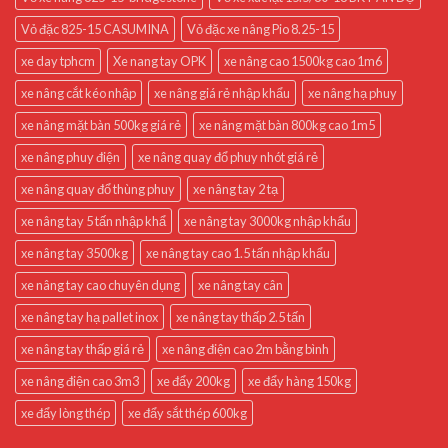
Vỏ đặc 825-15 CASUMINA
Vỏ đặc xe nâng Pio 8.25-15
xe day tphcm
Xe nang tay OPK
xe nâng cao 1500kg cao 1m6
xe nâng cắt kéo nhập
xe nâng giá rẻ nhập khẩu
xe nâng hạ phuy
xe nâng mặt bàn 500kg giá rẻ
xe nâng mặt bàn 800kg cao 1m5
xe nâng phuy điện
xe nâng quay đổ phuy nhót giá rẻ
xe nâng quay đổ thùng phuy
xe nâng tay 2 tạ
xe nâng tay 5 tấn nhập khẩ
xe nâng tay 3000kg nhập khẩu
xe nâng tay 3500kg
xe nâng tay cao 1.5 tấn nhập khẩu
xe nâng tay cao chuyên dụng
xe nâng tay cân
xe nâng tay hạ pallet inox
xe nâng tay thấp 2.5 tấn
xe nâng tay thấp giá rẻ
xe nâng điện cao 2m bằng bình
xe nâng điện cao 3m3
xe đẩy 200kg
xe đẩy hàng 150kg
xe đẩy lòng thép
xe đẩy sắt thép 600kg