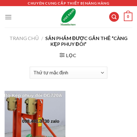
Skip
CHUYÊN CUNG CẤP THIẾT BỊ NÂNG HÀNG
to
0
content
TRANG CHỦ
/
SẢN PHẨM ĐƯỢC GẮN THẺ “CÀNG
KẸP PHUY ĐÔI”
LỌC