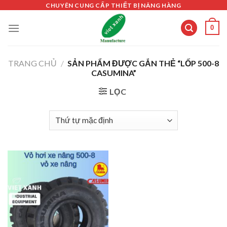
Skip
CHUYÊN CUNG CẤP THIẾT BỊ NÂNG HÀNG
to
0
content
TRANG CHỦ
/
SẢN PHẨM ĐƯỢC GẮN THẺ “LỐP 500-8
CASUMINA”
LỌC