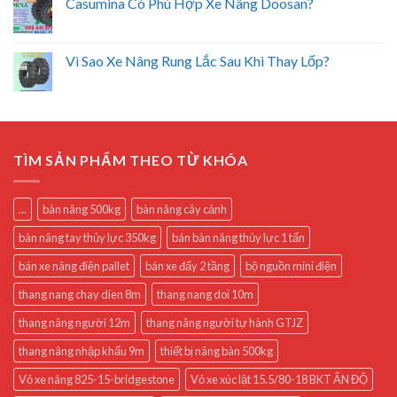
Casumina Có Phù Hợp Xe Nâng Doosan?
Vì Sao Xe Nâng Rung Lắc Sau Khi Thay Lốp?
TÌM SẢN PHẨM THEO TỪ KHÓA
...
bàn nâng 500kg
bàn nâng cây cảnh
bàn nâng tay thủy lực 350kg
bán bàn nâng thủy lực 1 tấn
bán xe nâng điện pallet
bán xe đẩy 2 tầng
bộ nguồn mini điện
thang nang chay dien 8m
thang nang doi 10m
thang nâng người 12m
thang nâng người tự hành GTJZ
thang nâng nhập khẩu 9m
thiết bị nâng bàn 500kg
Vỏ xe nâng 825-15-bridgestone
Vỏ xe xúc lật 15.5/80-18 BKT ẤN ĐỘ