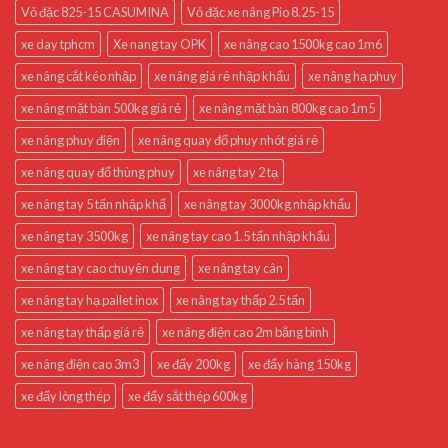
Vỏ đặc 825-15 CASUMINA
Vỏ đặc xe nâng Pio 8.25-15
xe day tphcm
Xe nang tay OPK
xe nâng cao 1500kg cao 1m6
xe nâng cắt kéo nhập
xe nâng giá rẻ nhập khẩu
xe nâng hạ phuy
xe nâng mặt bàn 500kg giá rẻ
xe nâng mặt bàn 800kg cao 1m5
xe nâng phuy điện
xe nâng quay đổ phuy nhót giá rẻ
xe nâng quay đổ thùng phuy
xe nâng tay 2 tạ
xe nâng tay 5 tấn nhập khẩ
xe nâng tay 3000kg nhập khẩu
xe nâng tay 3500kg
xe nâng tay cao 1.5 tấn nhập khẩu
xe nâng tay cao chuyên dụng
xe nâng tay cân
xe nâng tay hạ pallet inox
xe nâng tay thấp 2.5 tấn
xe nâng tay thấp giá rẻ
xe nâng điện cao 2m bằng bình
xe nâng điện cao 3m3
xe đẩy 200kg
xe đẩy hàng 150kg
xe đẩy lòng thép
xe đẩy sắt thép 600kg