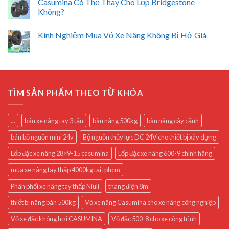
Casumina Có Thể Thay Cho Lốp Bridgestone
Không?
Kinh Nghiệm Mua Vỏ Xe Nâng Không Bị Hớ Giá
TÌM SẢN PHẨM THEO TỪ KHÓA
...
bán xe nâng tay 3 tấn
bàn nâng 500kg
bàn nâng cây cảnh
bán bộ nguồn mini 24v
Bộ nguồn thủy lực DC 24V cho thiết bị xây dựng
Lốp đặc xe nâng 28×9-15 casumina
Lốp đặc xe nâng 600-9 chính hãng
mua xe nâng tay thấp 4000kg tại tphcm
Phân phối xe nâng tay thấp Niuli
thang điện 8m
thiết bị nâng bàn 500kg
Vỏ xe nâng Casumina cho xe nâng công nghiệp
Vỏ xe đặc không hơi CASUMINA
Vỏ đặc 500-8 cho xe công trình