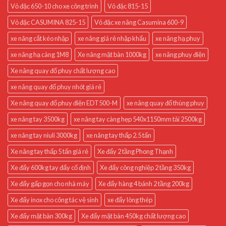
Vỏ đặc 650-10 cho xe công trình
Vỏ đặc 815-15
Vỏ đặc CASUMINA 825-15
Vỏ đặc xe nâng Casumina 600-9
xe nâng cắt kéo nhập
xe nâng giá rẻ nhập khẩu
xe nâng hạ phuy
xe nâng hạ càng 1M8
Xe nâng mặt bàn 1000kg
xe nâng phuy điện
Xe nâng quay đổ phuy chất lượng cao
xe nâng quay đổ phuy nhót giá rẻ
Xe nâng quay đổ phuy điện EDT500-M
xe nâng quay đổ thùng phuy
xe nâng tay 3500kg
xe nâng tay càng hẹp 540x1150mm tải 2500kg
xe nâng tay niuli 3000kg
xe nâng tay thấp 2.5 tấn
Xe nâng tay thấp 5 tấn giá rẻ
Xe đẩy 2 tầng Phong Thạnh
Xe đẩy 600kg tay đẩy cố định
Xe đẩy công nghiệp 2 tầng 350kg
Xe đẩy gấp gọn cho nhà máy
Xe đẩy hàng 4 bánh 2 tầng 200kg
Xe đẩy inox cho công tác vệ sinh
xe đẩy lòng thép
Xe đẩy mặt bàn 300kg
Xe đẩy mặt bàn 450kg chất lượng cao