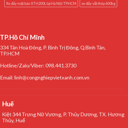
Xe đẩy mặt bàn XTH200L tại Hà Nội/TP.HCM
xe đẩy sắt thép 600kg
TP.Hồ Chí Minh
334 Tân Hoà Đông, P. Bình Trị Đông, Q.Bình Tân,
TP.HCM
Hotline/Zalo/Viber: 098.441.3730
Email: linh@congnghiepvietxanh.com.vn
Huế
Kiệt 344 Trưng Nữ Vương, P. Thủy Dương, TX. Hương
Thủy, Huế