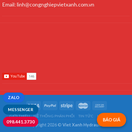
Email: linh@congnghiepvietxanh.com.vn
ZALO
MESSENGER
GIỚI THIỆU
HỆ THỐNG PHÂN PHỐI
TIN TỨC
LIÊN HỆ
FAQ
BÁO GIÁ
098.441.3730
Copyright 2026 ©
Viet Xanh Hydraulics