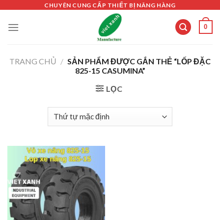
Skip
CHUYÊN CUNG CẤP THIẾT BỊ NÂNG HÀNG
to
0
content
TRANG CHỦ
/
SẢN PHẨM ĐƯỢC GẮN THẺ “LỐP ĐẶC
825-15 CASUMINA”
LỌC