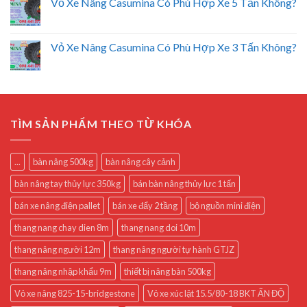
Vỏ Xe Nâng Casumina Có Phù Hợp Xe 5 Tấn Không?
Vỏ Xe Nâng Casumina Có Phù Hợp Xe 3 Tấn Không?
TÌM SẢN PHẨM THEO TỪ KHÓA
...
bàn nâng 500kg
bàn nâng cây cảnh
bàn nâng tay thủy lực 350kg
bán bàn nâng thủy lực 1 tấn
bán xe nâng điện pallet
bán xe đẩy 2 tầng
bộ nguồn mini điện
thang nang chay dien 8m
thang nang doi 10m
thang nâng người 12m
thang nâng người tự hành GTJZ
thang nâng nhập khẩu 9m
thiết bị nâng bàn 500kg
Vỏ xe nâng 825-15-bridgestone
Vỏ xe xúc lật 15.5/80-18 BKT ẤN ĐỘ