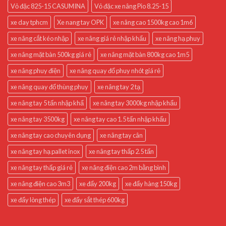
Vỏ đặc 825-15 CASUMINA
Vỏ đặc xe nâng Pio 8.25-15
xe day tphcm
Xe nang tay OPK
xe nâng cao 1500kg cao 1m6
xe nâng cắt kéo nhập
xe nâng giá rẻ nhập khẩu
xe nâng hạ phuy
xe nâng mặt bàn 500kg giá rẻ
xe nâng mặt bàn 800kg cao 1m5
xe nâng phuy điện
xe nâng quay đổ phuy nhót giá rẻ
xe nâng quay đổ thùng phuy
xe nâng tay 2 tạ
xe nâng tay 5 tấn nhập khẩ
xe nâng tay 3000kg nhập khẩu
xe nâng tay 3500kg
xe nâng tay cao 1.5 tấn nhập khẩu
xe nâng tay cao chuyên dụng
xe nâng tay cân
xe nâng tay hạ pallet inox
xe nâng tay thấp 2.5 tấn
xe nâng tay thấp giá rẻ
xe nâng điện cao 2m bằng bình
xe nâng điện cao 3m3
xe đẩy 200kg
xe đẩy hàng 150kg
xe đẩy lòng thép
xe đẩy sắt thép 600kg