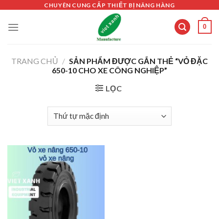
Skip
CHUYÊN CUNG CẤP THIẾT BỊ NÂNG HÀNG
to
0
content
TRANG CHỦ
/
SẢN PHẨM ĐƯỢC GẮN THẺ “VỎ ĐẶC
650-10 CHO XE CÔNG NGHIỆP”
LỌC