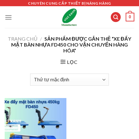
Skip
CHUYÊN CUNG CẤP THIẾT BỊ NÂNG HÀNG
to
0
content
TRANG CHỦ
/
SẢN PHẨM ĐƯỢC GẮN THẺ “XE ĐẨY
MẶT BÀN NHỰA FD450 CHO VẬN CHUYỂN HÀNG
HÓA”
LỌC