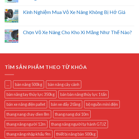
Kinh Nghiệm Mua Vỏ Xe Nâng Không Bị Hớ Giá
Chọn Vỏ Xe Nâng Cho Kho Xi Măng Như Thế Nào?
TÌM SẢN PHẨM THEO TỪ KHÓA
...
bàn nâng 500kg
bàn nâng cây cảnh
bàn nâng tay thủy lực 350kg
bán bàn nâng thủy lực 1 tấn
bán xe nâng điện pallet
bán xe đẩy 2 tầng
bộ nguồn mini điện
thang nang chay dien 8m
thang nang doi 10m
thang nâng người 12m
thang nâng người tự hành GTJZ
thang nâng nhập khẩu 9m
thiết bị nâng bàn 500kg