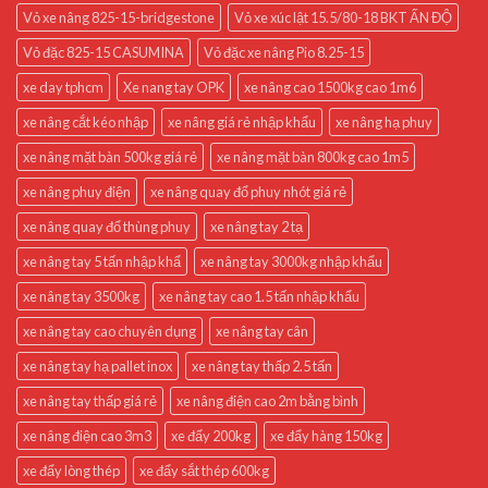
Vỏ xe nâng 825-15-bridgestone
Vỏ xe xúc lật 15.5/80-18 BKT ẤN ĐỘ
Vỏ đặc 825-15 CASUMINA
Vỏ đặc xe nâng Pio 8.25-15
xe day tphcm
Xe nang tay OPK
xe nâng cao 1500kg cao 1m6
xe nâng cắt kéo nhập
xe nâng giá rẻ nhập khẩu
xe nâng hạ phuy
xe nâng mặt bàn 500kg giá rẻ
xe nâng mặt bàn 800kg cao 1m5
xe nâng phuy điện
xe nâng quay đổ phuy nhót giá rẻ
xe nâng quay đổ thùng phuy
xe nâng tay 2 tạ
xe nâng tay 5 tấn nhập khẩ
xe nâng tay 3000kg nhập khẩu
xe nâng tay 3500kg
xe nâng tay cao 1.5 tấn nhập khẩu
xe nâng tay cao chuyên dụng
xe nâng tay cân
xe nâng tay hạ pallet inox
xe nâng tay thấp 2.5 tấn
xe nâng tay thấp giá rẻ
xe nâng điện cao 2m bằng bình
xe nâng điện cao 3m3
xe đẩy 200kg
xe đẩy hàng 150kg
xe đẩy lòng thép
xe đẩy sắt thép 600kg