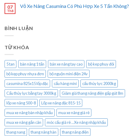
Vỏ Xe Nâng Casumina Có Phù Hợp Xe 5 Tấn Không?
07
Th8
BÌNH LUẬN
TỪ KHÓA
5 tan
bàn nâng 1 tấn
bán xe nâng tay cao
bộ kep phuy đôi
bộ kẹp phuy nhựa đơn
bộ nguộn mini điện 24v
casumina 825x15 lốp đặc
cẩu hàng mini
cẩu thủy lực 2000kg
Cẩu thủy lực bằng tay 3000kg
Giảm giá thang nâng điện gấp gút 8m
lốp xe nâng 500-8
Lốp xe nâng đặc 815-15
mua xe nâng bàn nhập khẩu
mua xe nâng giá rẻ
mua xe nâng gắn cân
móc cẩu giá rẻ ...Xe nâng nhập khẩu
thang nang
thang nâng hàn
thang nâng điện