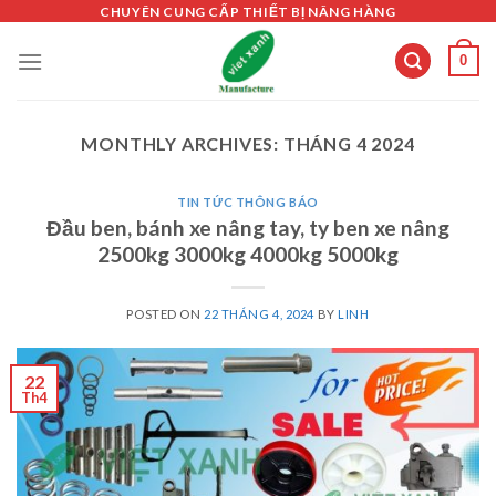
Skip
CHUYÊN CUNG CẤP THIẾT BỊ NÂNG HÀNG
to
0
content
MONTHLY ARCHIVES:
THÁNG 4 2024
TIN TỨC THÔNG BÁO
Đầu ben, bánh xe nâng tay, ty ben xe nâng
2500kg 3000kg 4000kg 5000kg
POSTED ON
22 THÁNG 4, 2024
BY
LINH
22
Th4