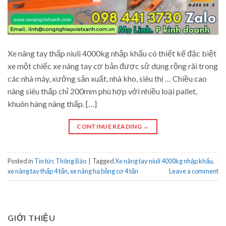
Xe nâng tay thấp niuli 4000kg nhập khẩu có thiết kế đặc biệt
xe một chiếc xe nâng tay cơ bản được sử dụng rộng rãi trong
các nhà máy, xưởng sản xuất, nhà kho, siêu thị … Chiều cao
nâng siêu thấp chỉ 200mm phù hợp với nhiều loại pallet,
khuôn hàng nâng thấp. […]
CONTINUE READING
→
Posted in
Tin tức Thông Báo
|
Tagged
Xe nâng tay niuli 4000kg nhập khẩu
,
xe nâng tay thấp 4 tấn
,
xe nâng hạ bằng cơ 4 tấn
Leave a comment
GIỚI THIỆU