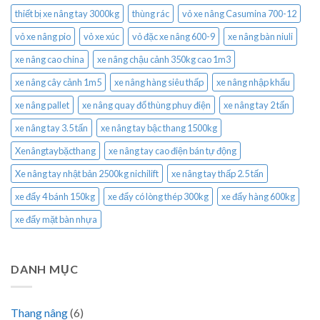
thiết bị xe nâng tay 3000kg
thùng rác
vỏ xe nâng Casumina 700-12
vỏ xe nâng pio
vỏ xe xúc
vỏ đặc xe nâng 600-9
xe nâng bàn niuli
xe nâng cao china
xe nâng chậu cảnh 350kg cao 1m3
xe nâng cây cảnh 1m5
xe nâng hàng siêu thấp
xe nâng nhập khẩu
xe nâng pallet
xe nâng quay đổ thùng phuy điện
xe nâng tay 2 tấn
xe nâng tay 3.5 tấn
xe nâng tay bậc thang 1500kg
Xenângtaybặcthang
xe nâng tay cao điện bán tự động
Xe nâng tay nhật bản 2500kg nichilift
xe nâng tay thấp 2.5 tấn
xe đẩy 4 bánh 150kg
xe đẩy có lòng thép 300kg
xe đẩy hàng 600kg
xe đẩy mặt bàn nhựa
DANH MỤC
Thang nâng
(6)