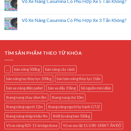
Vỏ Xe Nâng Casumina Có Phù Hợp Xe 5 Tấn Không?
Vỏ Xe Nâng Casumina Có Phù Hợp Xe 3 Tấn Không?
TÌM SẢN PHẨM THEO TỪ KHÓA
...
bàn nâng 500kg
bàn nâng cây cảnh
bàn nâng tay thủy lực 350kg
bán bàn nâng thủy lực 1 tấn
bán xe nâng điện pallet
bán xe đẩy 2 tầng
bộ nguồn mini điện
thang nang chay dien 8m
thang nang doi 10m
thang nâng người 12m
thang nâng người tự hành GTJZ
thang nâng nhập khẩu 9m
thiết bị nâng bàn 500kg
Vỏ xe nâng 825-15-bridgestone
Vỏ xe xúc lật 15.5/80-18 BKT ẤN ĐỘ