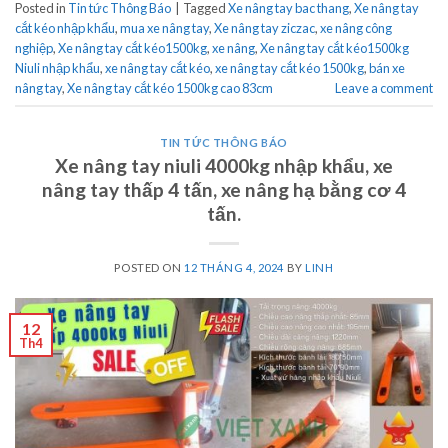
Posted in
Tin tức Thông Báo
|
Tagged
Xe nâng tay bac thang
,
Xe nâng tay
cắt kéo nhập khẩu
,
mua xe nâng tay
,
Xe nâng tay ziczac
,
xe nâng công
nghiệp
,
Xe nâng tay cắt kéo1500kg
,
xe nâng
,
Xe nâng tay cắt kéo1500kg
Niuli nhập khẩu
,
xe nâng tay cắt kéo
,
xe nâng tay cắt kéo 1500kg
,
bán xe
nâng tay
,
Xe nâng tay cắt kéo 1500kg cao 83cm
Leave a comment
TIN TỨC THÔNG BÁO
Xe nâng tay niuli 4000kg nhập khẩu, xe
nâng tay thấp 4 tấn, xe nâng hạ bằng cơ 4
tấn.
POSTED ON
12 THÁNG 4, 2024
BY
LINH
12
Th4