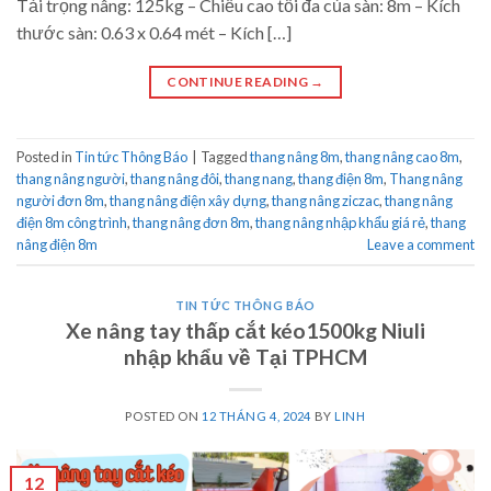
Tải trọng nâng: 125kg – Chiều cao tối đa của sàn: 8m – Kích
thước sàn: 0.63 x 0.64 mét – Kích […]
CONTINUE READING
→
Posted in
Tin tức Thông Báo
|
Tagged
thang nâng 8m
,
thang nâng cao 8m
,
thang nâng người
,
thang nâng đôi
,
thang nang
,
thang điện 8m
,
Thang nâng
người đơn 8m
,
thang nâng điện xây dựng
,
thang nâng ziczac
,
thang nâng
điện 8m công trình
,
thang nâng đơn 8m
,
thang nâng nhập khẩu giá rẻ
,
thang
nâng điện 8m
Leave a comment
TIN TỨC THÔNG BÁO
Xe nâng tay thấp cắt kéo1500kg Niuli
nhập khẩu về Tại TPHCM
POSTED ON
12 THÁNG 4, 2024
BY
LINH
12