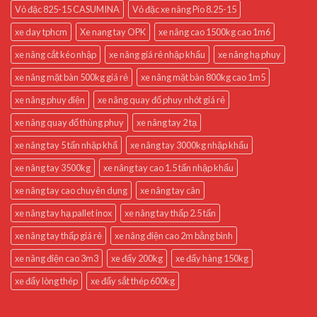
Vỏ đặc 825-15 CASUMINA
Vỏ đặc xe nâng Pio 8.25-15
xe day tphcm
Xe nang tay OPK
xe nâng cao 1500kg cao 1m6
xe nâng cắt kéo nhập
xe nâng giá rẻ nhập khẩu
xe nâng hạ phuy
xe nâng mặt bàn 500kg giá rẻ
xe nâng mặt bàn 800kg cao 1m5
xe nâng phuy điện
xe nâng quay đổ phuy nhót giá rẻ
xe nâng quay đổ thùng phuy
xe nâng tay 2 tạ
xe nâng tay 5 tấn nhập khẩ
xe nâng tay 3000kg nhập khẩu
xe nâng tay 3500kg
xe nâng tay cao 1.5 tấn nhập khẩu
xe nâng tay cao chuyên dụng
xe nâng tay cân
xe nâng tay hạ pallet inox
xe nâng tay thấp 2.5 tấn
xe nâng tay thấp giá rẻ
xe nâng điện cao 2m bằng bình
xe nâng điện cao 3m3
xe đẩy 200kg
xe đẩy hàng 150kg
xe đẩy lòng thép
xe đẩy sắt thép 600kg