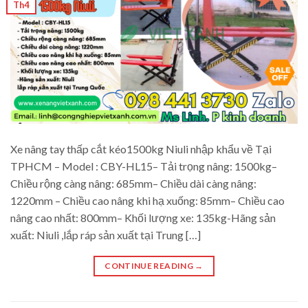
Th4
Xe nâng tay thấp cắt kéo1500kg Niuli nhập khẩu về Tại
TPHCM – Model : CBY-HL15– Tải trọng nâng: 1500kg–
Chiều rộng càng nâng: 685mm– Chiều dài càng nâng:
1220mm – Chiều cao nâng khi hạ xuống: 85mm– Chiều cao
nâng cao nhất: 800mm– Khối lượng xe: 135kg-Hãng sản
xuất: Niuli ,lắp ráp sản xuất tại Trung […]
CONTINUE READING
→