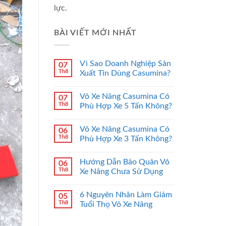
lực.
BÀI VIẾT MỚI NHẤT
Vì Sao Doanh Nghiệp Sản
07
Th8
Xuất Tin Dùng Casumina?
Vỏ Xe Nâng Casumina Có
07
Th8
Phù Hợp Xe 5 Tấn Không?
Vỏ Xe Nâng Casumina Có
06
Th8
Phù Hợp Xe 3 Tấn Không?
Hướng Dẫn Bảo Quản Vỏ
06
Th8
Xe Nâng Chưa Sử Dụng
6 Nguyên Nhân Làm Giảm
05
Th8
Tuổi Thọ Vỏ Xe Nâng