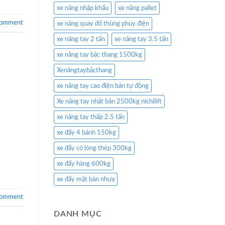
xe nâng nhập khẩu
xe nâng pallet
comment
xe nâng quay đổ thùng phuy điện
xe nâng tay 2 tấn
xe nâng tay 3.5 tấn
xe nâng tay bậc thang 1500kg
Xenângtaybặcthang
xe nâng tay cao điện bán tự động
Xe nâng tay nhật bản 2500kg nichilift
xe nâng tay thấp 2.5 tấn
xe đẩy 4 bánh 150kg
xe đẩy có lòng thép 300kg
xe đẩy hàng 600kg
xe đẩy mặt bàn nhựa
comment
DANH MỤC