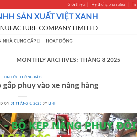
Giới thiệu
Hệ thống phân phối
Ti
NHH SẢN XUẤT VIỆT XANH
ANUFACTURE COMPANY LIMITED
N NHÀ CUNG CẤP
HOẠT ĐỘNG
MONTHLY ARCHIVES:
THÁNG 8 2025
TIN TỨC THÔNG BÁO
ộ gắp phuy vào xe nâng hàng
ED ON
31 THÁNG 8, 2025
BY
LINH