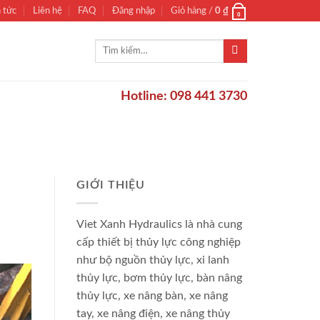
n tức
Liên hệ
FAQ
Đăng nhập
Giỏ hàng /
0
₫
0
Tìm
kiếm:
Hotline: 098 441 3730
GIỚI THIỆU
Viet Xanh Hydraulics là nhà cung
cấp thiết bị thủy lực công nghiệp
như bộ nguồn thủy lực, xi lanh
thủy lực, bơm thủy lực, bàn nâng
thủy lực, xe nâng bàn, xe nâng
tay, xe nâng điện, xe nâng thủy