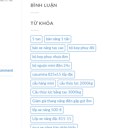
BÌNH LUẬN
TỪ KHÓA
5 tan
bàn nâng 1 tấn
bán xe nâng tay cao
bộ kep phuy đôi
bộ kẹp phuy nhựa đơn
bộ nguộn mini điện 24v
comment
casumina 825x15 lốp đặc
cẩu hàng mini
cẩu thủy lực 2000kg
Cẩu thủy lực bằng tay 3000kg
Giảm giá thang nâng điện gấp gút 8m
lốp xe nâng 500-8
Lốp xe nâng đặc 815-15
mua xe nâng bàn nhập khẩu