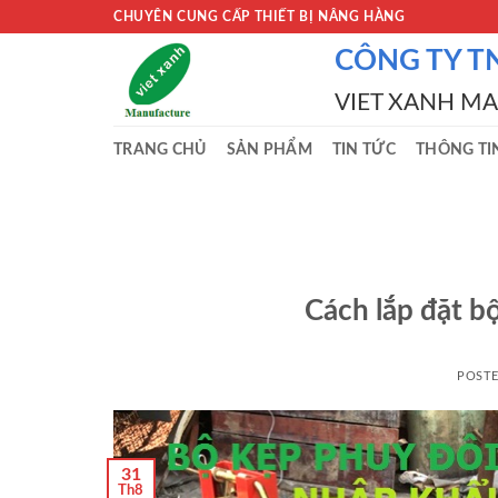
Skip
CHUYÊN CUNG CẤP THIẾT BỊ NÂNG HÀNG
to
CÔNG TY T
content
VIET XANH M
TRANG CHỦ
SẢN PHẨM
TIN TỨC
THÔNG TI
Cách lắp đặt b
POST
31
Th8