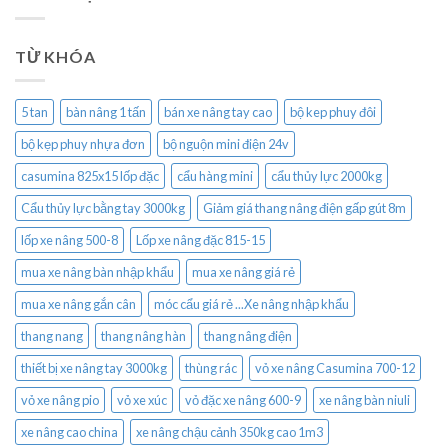
TỪ KHÓA
5 tan
bàn nâng 1 tấn
bán xe nâng tay cao
bộ kep phuy đôi
bộ kẹp phuy nhựa đơn
bộ nguộn mini điện 24v
casumina 825x15 lốp đặc
cẩu hàng mini
cẩu thủy lực 2000kg
Cẩu thủy lực bằng tay 3000kg
Giảm giá thang nâng điện gấp gút 8m
lốp xe nâng 500-8
Lốp xe nâng đặc 815-15
mua xe nâng bàn nhập khẩu
mua xe nâng giá rẻ
mua xe nâng gắn cân
móc cẩu giá rẻ ...Xe nâng nhập khẩu
thang nang
thang nâng hàn
thang nâng điện
thiết bị xe nâng tay 3000kg
thùng rác
vỏ xe nâng Casumina 700-12
vỏ xe nâng pio
vỏ xe xúc
vỏ đặc xe nâng 600-9
xe nâng bàn niuli
xe nâng cao china
xe nâng chậu cảnh 350kg cao 1m3