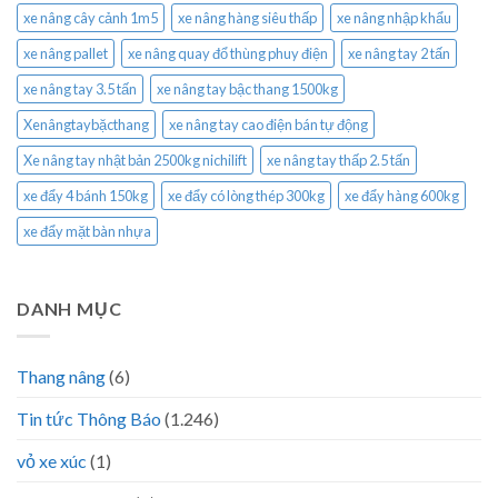
xe nâng cây cảnh 1m5
xe nâng hàng siêu thấp
xe nâng nhập khẩu
xe nâng pallet
xe nâng quay đổ thùng phuy điện
xe nâng tay 2 tấn
xe nâng tay 3.5 tấn
xe nâng tay bậc thang 1500kg
Xenângtaybặcthang
xe nâng tay cao điện bán tự động
Xe nâng tay nhật bản 2500kg nichilift
xe nâng tay thấp 2.5 tấn
xe đẩy 4 bánh 150kg
xe đẩy có lòng thép 300kg
xe đẩy hàng 600kg
xe đẩy mặt bàn nhựa
DANH MỤC
Thang nâng
(6)
Tin tức Thông Báo
(1.246)
vỏ xe xúc
(1)