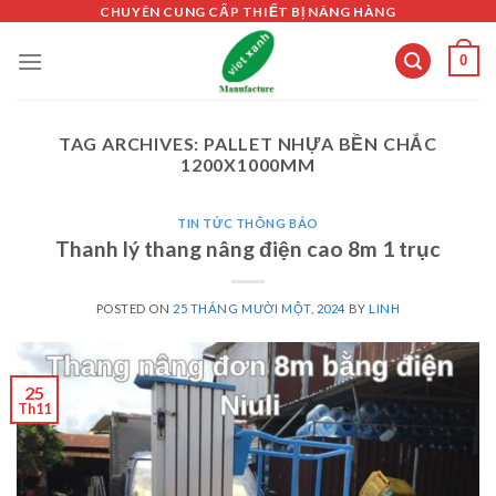
Skip
CHUYÊN CUNG CẤP THIẾT BỊ NÂNG HÀNG
to
0
content
TAG ARCHIVES:
PALLET NHỰA BỀN CHẮC
1200X1000MM
TIN TỨC THÔNG BÁO
Thanh lý thang nâng điện cao 8m 1 trục
POSTED ON
25 THÁNG MƯỜI MỘT, 2024
BY
LINH
25
Th11