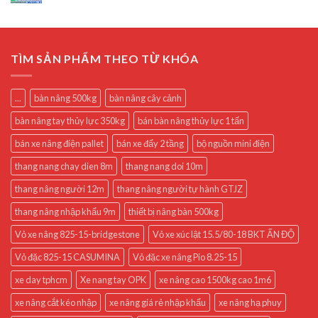
TÌM SẢN PHẨM THEO TỪ KHÓA
...
bàn nâng 500kg
bàn nâng cây cảnh
bàn nâng tay thủy lực 350kg
bán bàn nâng thủy lực 1 tấn
bán xe nâng điện pallet
bán xe đẩy 2 tầng
bộ nguồn mini điện
thang nang chay dien 8m
thang nang doi 10m
thang nâng người 12m
thang nâng người tự hành GTJZ
thang nâng nhập khẩu 9m
thiết bị nâng bàn 500kg
Vỏ xe nâng 825-15-bridgestone
Vỏ xe xúc lật 15.5/80-18 BKT ẤN ĐỘ
Vỏ đặc 825-15 CASUMINA
Vỏ đặc xe nâng Pio 8.25-15
xe day tphcm
Xe nang tay OPK
xe nâng cao 1500kg cao 1m6
xe nâng cắt kéo nhập
xe nâng giá rẻ nhập khẩu
xe nâng hạ phuy