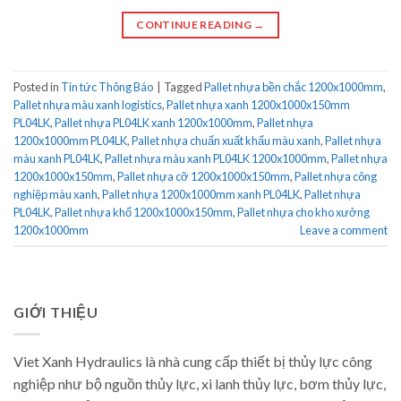
CONTINUE READING
→
Posted in
Tin tức Thông Báo
|
Tagged
Pallet nhựa bền chắc 1200x1000mm
,
Pallet nhựa màu xanh logistics
,
Pallet nhựa xanh 1200x1000x150mm
PL04LK
,
Pallet nhựa PL04LK xanh 1200x1000mm
,
Pallet nhựa
1200x1000mm PL04LK
,
Pallet nhựa chuẩn xuất khẩu màu xanh
,
Pallet nhựa
màu xanh PL04LK
,
Pallet nhựa màu xanh PL04LK 1200x1000mm
,
Pallet nhựa
1200x1000x150mm
,
Pallet nhựa cỡ 1200x1000x150mm
,
Pallet nhựa công
nghiệp màu xanh
,
Pallet nhựa 1200x1000mm xanh PL04LK
,
Pallet nhựa
PL04LK
,
Pallet nhựa khổ 1200x1000x150mm
,
Pallet nhựa cho kho xưởng
1200x1000mm
Leave a comment
GIỚI THIỆU
Viet Xanh Hydraulics là nhà cung cấp thiết bị thủy lực công
nghiệp như bộ nguồn thủy lực, xi lanh thủy lực, bơm thủy lực,