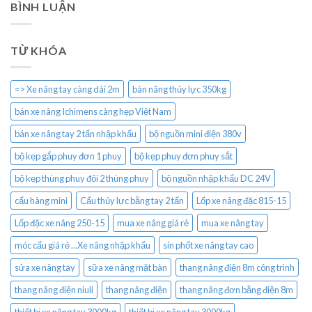
BÌNH LUẬN
TỪ KHÓA
=> Xe nâng tay càng dài 2m
bàn nâng thủy lực 350kg
bán xe nâng Ichimens càng hẹp Việt Nam
bán xe nâng tay 2 tấn nhập khẩu
bộ nguồn mini điện 380v
bộ kẹp gắp phuy đơn 1 phuy
bộ kẹp phuy đơn phuy sắt
bộ kẹp thùng phuy đôi 2 thùng phuy
bộ nguồn nhập khẩu DC 24V
cẩu hàng mini
Cẩu thủy lực bằng tay 2 tấn
Lốp xe nâng đặc 815-15
Lốp đặc xe nâng 250-15
mua xe nâng giá rẻ
mua xe nâng tay
móc cẩu giá rẻ ...Xe nâng nhập khẩu
sin phốt xe nâng tay cao
sửa xe nâng tay
sữa xe nâng mặt bàn
thang nâng điện 8m công trình
thang nâng điện niuli
thang nâng điện
thang nâng đơn bằng điện 8m