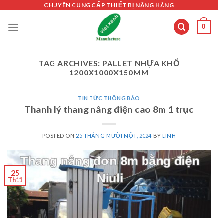
Skip
CHUYÊN CUNG CẤP THIẾT BỊ NÂNG HÀNG
to
0
content
TAG ARCHIVES:
PALLET NHỰA KHỔ
1200X1000X150MM
TIN TỨC THÔNG BÁO
Thanh lý thang nâng điện cao 8m 1 trục
POSTED ON
25 THÁNG MƯỜI MỘT, 2024
BY
LINH
25
Th11