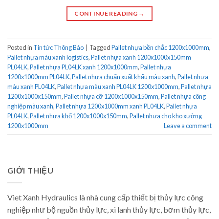
CONTINUE READING
→
Posted in
Tin tức Thông Báo
|
Tagged
Pallet nhựa bền chắc 1200x1000mm
,
Pallet nhựa màu xanh logistics
,
Pallet nhựa xanh 1200x1000x150mm
PL04LK
,
Pallet nhựa PL04LK xanh 1200x1000mm
,
Pallet nhựa
1200x1000mm PL04LK
,
Pallet nhựa chuẩn xuất khẩu màu xanh
,
Pallet nhựa
màu xanh PL04LK
,
Pallet nhựa màu xanh PL04LK 1200x1000mm
,
Pallet nhựa
1200x1000x150mm
,
Pallet nhựa cỡ 1200x1000x150mm
,
Pallet nhựa công
nghiệp màu xanh
,
Pallet nhựa 1200x1000mm xanh PL04LK
,
Pallet nhựa
PL04LK
,
Pallet nhựa khổ 1200x1000x150mm
,
Pallet nhựa cho kho xưởng
1200x1000mm
Leave a comment
GIỚI THIỆU
Viet Xanh Hydraulics là nhà cung cấp thiết bị thủy lực công
nghiệp như bộ nguồn thủy lực, xi lanh thủy lực, bơm thủy lực,