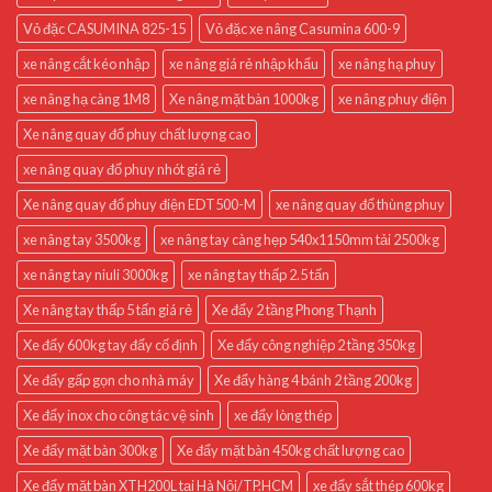
Vỏ đặc CASUMINA 825-15
Vỏ đặc xe nâng Casumina 600-9
xe nâng cắt kéo nhập
xe nâng giá rẻ nhập khẩu
xe nâng hạ phuy
xe nâng hạ càng 1M8
Xe nâng mặt bàn 1000kg
xe nâng phuy điện
Xe nâng quay đổ phuy chất lượng cao
xe nâng quay đổ phuy nhót giá rẻ
Xe nâng quay đổ phuy điện EDT500-M
xe nâng quay đổ thùng phuy
xe nâng tay 3500kg
xe nâng tay càng hẹp 540x1150mm tải 2500kg
xe nâng tay niuli 3000kg
xe nâng tay thấp 2.5 tấn
Xe nâng tay thấp 5 tấn giá rẻ
Xe đẩy 2 tầng Phong Thạnh
Xe đẩy 600kg tay đẩy cố định
Xe đẩy công nghiệp 2 tầng 350kg
Xe đẩy gấp gọn cho nhà máy
Xe đẩy hàng 4 bánh 2 tầng 200kg
Xe đẩy inox cho công tác vệ sinh
xe đẩy lòng thép
Xe đẩy mặt bàn 300kg
Xe đẩy mặt bàn 450kg chất lượng cao
Xe đẩy mặt bàn XTH200L tại Hà Nội/TP.HCM
xe đẩy sắt thép 600kg