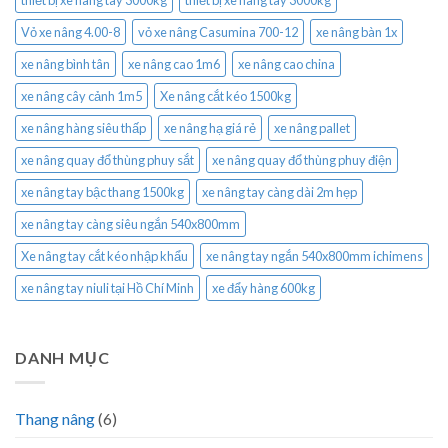
thiết bị xe nâng tay 3000kg
thiết bị xe nâng tay 3000kg
Vỏ xe nâng 4.00-8
vỏ xe nâng Casumina 700-12
xe nâng bàn 1x
xe nâng bình tân
xe nâng cao 1m6
xe nâng cao china
xe nâng cây cảnh 1m5
Xe nâng cắt kéo 1500kg
xe nâng hàng siêu thấp
xe nâng hạ giá rẻ
xe nâng pallet
xe nâng quay đổ thùng phuy sắt
xe nâng quay đổ thùng phuy điện
xe nâng tay bậc thang 1500kg
xe nâng tay càng dài 2m hẹp
xe nâng tay càng siêu ngắn 540x800mm
Xe nâng tay cắt kéo nhập khẩu
xe nâng tay ngắn 540x800mm ichimens
xe nâng tay niuli tại Hồ Chí Minh
xe đẩy hàng 600kg
DANH MỤC
Thang nâng
(6)