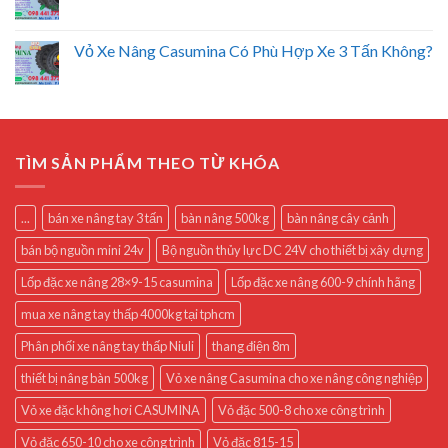
Vỏ Xe Nâng Casumina Có Phù Hợp Xe 3 Tấn Không?
TÌM SẢN PHẨM THEO TỪ KHÓA
...
bán xe nâng tay 3 tấn
bàn nâng 500kg
bàn nâng cây cảnh
bán bộ nguồn mini 24v
Bộ nguồn thủy lực DC 24V cho thiết bị xây dựng
Lốp đặc xe nâng 28×9-15 casumina
Lốp đặc xe nâng 600-9 chính hãng
mua xe nâng tay thấp 4000kg tại tphcm
Phân phối xe nâng tay thấp Niuli
thang điện 8m
thiết bị nâng bàn 500kg
Vỏ xe nâng Casumina cho xe nâng công nghiệp
Vỏ xe đặc không hơi CASUMINA
Vỏ đặc 500-8 cho xe công trình
Vỏ đặc 650-10 cho xe công trình
Vỏ đặc 815-15