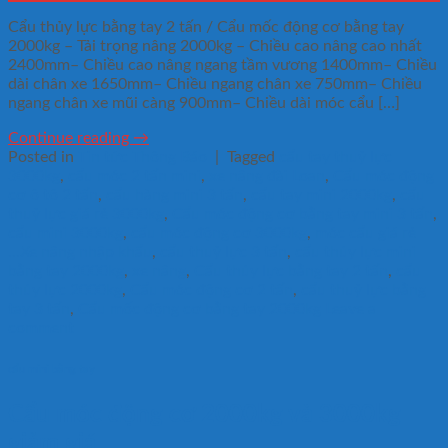
Cẩu thủy lực bằng tay 2 tấn / Cẩu mốc động cơ bằng tay
2000kg – Tải trọng nâng 2000kg – Chiều cao nâng cao nhất
2400mm– Chiều cao nâng ngang tầm vương 1400mm– Chiều
dài chân xe 1650mm– Chiều ngang chân xe 750mm– Chiều
ngang chân xe mũi càng 900mm– Chiều dài móc cẩu […]
Continue reading
→
Posted in
Tin tức Thông Báo
|
Tagged
cẩu tay thuỷ lực
3000kg
,
cẩu móc 2 tấn mini
,
xe nâng đài Loan
,
Cẩu móc động
cơ ô tô 2 tấn
,
cẩu hàng mini 3 tấn
,
cẩu tay mini 2000kg
,
cẩu
thuỷ lực giá rẻ 3000kg
,
Cẩu móc động cơ bằng tay mini 3 tấn
,
cẩu mini 3000kg
,
cẩu móc động cơ 3000kg
,
móc cẩu giá rẻ
...Xe nâng nhập khẩu
,
cẩu thuỷ lực 3 tấn
,
cẩu thủy lực mini
bằng tay 2000kg
,
xe nâng
,
Cẩu thủy lực bằng tay 2 tấn
,
cẩu
thủy lực 2000kg
,
Cẩu móc động cơ 2 tấn
,
cẩu thuỷ lực bằng
tay 3 tấn
,
Cẩu mốc động cơ bằng tay 2000kg
Leave a
comment
cẩu mini bằng tay
Cẩu móc động cơ 2000kg và 3000kg
giảm giá