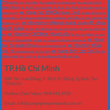
9m
thiết bị nâng bàn 500kg
Vỏ xe nâng 825-15-bridgestone
Vỏ xe xúc lật 15.5/80-
18 BKT ẤN ĐỘ
Vỏ đặc 825-15 CASUMINA
Vỏ đặc xe nâng Pio 8.25-15
xe day tphcm
Xe
xe nâng cao 1500kg cao 1m6
nang tay OPK
xe nâng cắt kéo nhập
xe nâng giá rẻ nhập khẩu
xe nâng hạ phuy
xe nâng mặt bàn 500kg giá rẻ
xe nâng mặt bàn
xe nâng phuy điện
xe nâng quay đổ phuy
800kg cao 1m5
nhót giá rẻ
xe nâng quay đổ thùng phuy
xe nâng tay 2 tạ
xe nâng tay 5 tấn nhập
xe nâng tay 3000kg nhập khẩu
khẩ
xe nâng tay 3500kg
xe nâng
xe nâng
tay cao 1.5 tấn nhập khẩu
xe nâng tay cao chuyên dụng
xe nâng tay cân
tay hạ pallet inox
xe nâng tay thấp
xe nâng tay thấp 2.5 tấn
giá rẻ
xe nâng điện cao 3m3
xe nâng điện cao 2m bằng bình
xe đẩy
200kg
xe đẩy hàng 150kg
xe đẩy lòng thép
xe đẩy sắt thép 600kg
TP.Hồ Chí Minh
334 Tân Hoà Đông, P. Bình Trị Đông, Q.Bình Tân,
TP.HCM
Hotline/Zalo/Viber: 098.441.3730
Email: linh@congnghiepvietxanh.com.vn