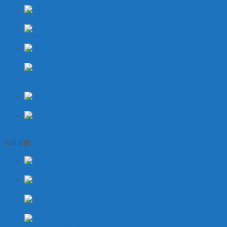
Xe đẩy 150kg gấp gọn
Xe nâng tay
2500kg (2.5 tấn) TW-LIFTER
Xe
nâng quay đổ phuy 350kg 1m4
Xe nâng tay thấp siêu ngắn 520x800mm hiệu Noblelift
Xe nâng mặt
bàn thủy lực bằng tay 500kg
Bộ nguồn thủy lực
AC 220V - 1.5kw
Nổi bật
Xe nâng tay 3000kg
càng hẹp 550x1150mm
Xe nâng tay
thấp 51mm 2000kg
Xe nâng tay thấp
5000kg Niuli