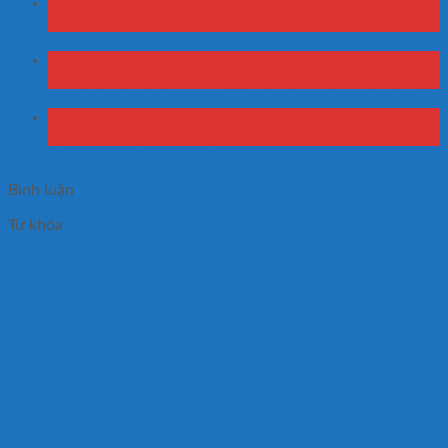
08
Th8
Hướng Dẫn Đặt Mua Vỏ Xe Nâng Casumina Online
07
Th8
Vì Sao Doanh Nghiệp Sản Xuất Tin Dùng Casumina?
07
Th8
Vỏ Xe Nâng Casumina Có Phù Hợp Xe 5 Tấn Không?
Bình luận
Từ khóa
5 tan
bán xe nâng tay cao
bàn nâng 1 tấn
bộ kep phuy đôi
bộ kẹp phuy nhựa
cẩu thủy
đơn
bộ nguộn mini điện 24v
casumina 825x15 lốp đặc
cẩu hàng mini
lực 2000kg
Cẩu thủy lực bằng tay 3000kg
Giảm giá thang nâng điện gấp gút
lốp xe nâng 500-8
mua xe nâng bàn nhập
8m
Lốp xe nâng đặc 815-15
móc cẩu giá
mua xe nâng gắn cân
khẩu
mua xe nâng giá rẻ
thang nang
rẻ ...Xe nâng nhập khẩu
thang nâng
thiết bị xe nâng tay 3000kg
hàn
thang nâng điện
thùng rác
vỏ xe
xe nâng bàn
nâng Casumina 700-12
vỏ xe nâng pio
vỏ xe xúc
vỏ đặc xe nâng 600-9
xe nâng cây
niuli
xe nâng cao china
xe nâng chậu cảnh 350kg cao 1m3