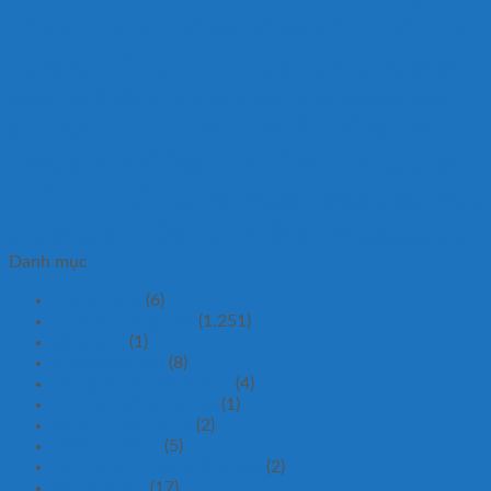
cảnh 1m5
xe nâng hàng siêu thấp
xe nâng
xe nâng pallet
xe
nhập khẩu
xe nâng quay đổ thùng phuy điện
nâng tay 2 tấn
xe nâng tay 3.5 tấn
xe nâng tay bậc thang 1500kg
Xe nâng tay
Xenângtaybặcthang
xe nâng tay cao điện bán tự động
xe nâng tay
nhật bản 2500kg nichilift
thấp 2.5 tấn
xe đẩy 4 bánh 150kg
xe đẩy có lòng
xe đẩy hàng 600kg
thép 300kg
xe đẩy mặt bàn nhựa
Danh mục
Thang nâng
(6)
Tin tức Thông Báo
(1.251)
vỏ xe xúc
(1)
Uncategorized
(8)
Bộ nguồn thủy lực mini
(4)
Thủy lực công nghiệp
(1)
xe di chuyển phuy
(2)
Bơm Thủy lực
(5)
Bàn nâng thủy lực bằng tay
(2)
Xe nâng bàn
(17)