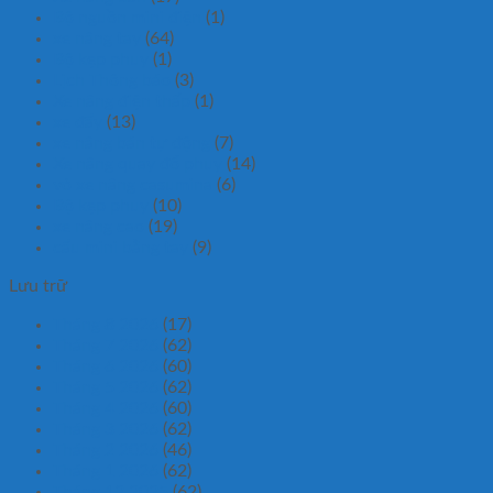
Bộ nguồn mini điện
(1)
xe nâng tay
(64)
Bộ kẹp phuy
(1)
Lịch Thông báo
(3)
Xe nâng điện thấp
(1)
xe đẩy
(13)
xe nâng bán tự động
(7)
Xe nâng quay đổ phuy
(14)
vỏ xe nâng casumina
(6)
Bộ kẹp phuy
(10)
xe nâng cao
(19)
cẩu mini bằng tay
(9)
Lưu trữ
Tháng 8 2026
(17)
Tháng 7 2026
(62)
Tháng 6 2026
(60)
Tháng 5 2026
(62)
Tháng 4 2026
(60)
Tháng 3 2026
(62)
Tháng 2 2026
(46)
Tháng 1 2026
(62)
Tháng 12 2025
(62)