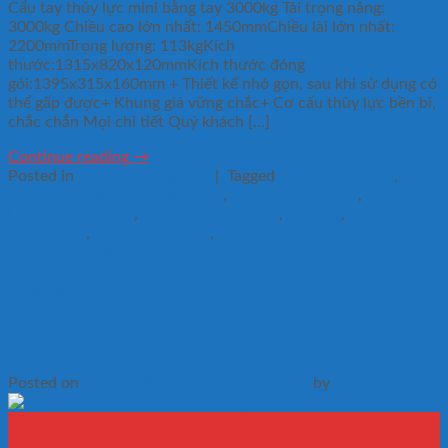
Cẩu tay thủy lực mini bằng tay 3000kg Tải trọng nâng:
3000kg Chiều cao lớn nhất: 1450mmChiều lài lớn nhất:
2200mmTrọng lượng: 113kgKích
thước:1315x820x120mmKích thước đóng
gói:1395x315x160mm + Thiết kế nhỏ gọn, sau khi sử dụng có
thể gấp được+ Khung giá vững chắc+ Cơ cấu thủy lực bền bỉ,
chắc chắn Mọi chi tiết Quý khách […]
Continue reading
→
Posted in
Tin tức Thông Báo
|
Tagged
cẩu mini 3000kg
,
móc
cẩu giá rẻ ...Xe nâng nhập khẩu
,
cẩu thuỷ lực 3 tấn
,
cẩu thuỷ
lực bằng tay 3 tấn
,
cẩu hàng mini 3 tấn
,
xe nâng
,
cẩu tay thuỷ
lực 3000kg
,
xe nâng đài Loan
,
cẩu thuỷ lực giá rẻ 3000kg
Leave a comment
Tin tức Thông Báo
Cẩu tay mini thủy lực 2 tấn 3000kg
Posted on
8 Tháng 8, 2023
8 Tháng 9, 2025
by
Linh
08
Th8