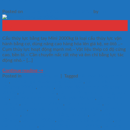
Posted on
4 Tháng 10, 2022
8 Tháng 9, 2025
by
Linh
04
Th10
Cẩu thủy lực bằng tay Mini 2000kg là loại cẩu thủy lực vận
hành bằng cơ, dùng nâng cao hàng hóa lên giá kệ, xe ôtô ..–
Cụm thủy lực hoạt động mạnh mẽ.– Vật liệu thép có độ cứng
cao, bền bỉ.– Cần chuyển nấc rất nhẹ và êm chỉ bằng lực tác
động nhỏ.– […]
Continue reading
→
Posted in
cẩu mini bằng tay
|
Tagged
cẩu móc động cơ mini 2
tấn
,
móc cẩu giá rẻ ...Xe nâng nhập khẩu
,
cẩu thủy lực mini
bằng tay 2000kg
,
xe nâng
,
cẩu móc động cơ mini bằng tay
2000kg
,
cẩu thuỷ lực 3 tấn
,
cẩu móc động cơ mini bằng tay 2
tấn
,
cẩu thủy lực mini 2 tấn
,
cẩu mốc động cơ
,
cẩu thuỷ lực
bằng tay
,
cẩu thủy lực 2000kg
,
cẩu thuỷ lực 2 tấn
,
cẩu thủy
lực bằng tay
,
móc cẩu giá rẻ...Xe nâng nhập khẩu
,
cẩu thủy
lực 2 tấn
,
cẩu thủy lực mini bằng tay 2 tấn
,
cẩu thủy lực mini
bằng tay
,
cẩu mini 2000kg
,
cẩu thuỷ lực bằng tay 3 tấn
,
giá
cẩu thủy lực mini
,
cẩu móc động cơ mini 2000kg
,
cẩu hàng