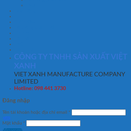
FAQ
Hoạt động
Giới thiệu
Hệ thống phân phối
Tin tức
Liên hệ
FAQ
Đăng nhập
CÔNG TY TNHH SẢN XUẤT VIỆT
XANH
VIET XANH MANUFACTURE COMPANY
LIMITED
Hotline: 098 441 3730
Đăng nhập
Tên tài khoản hoặc địa chỉ email
*
Zalo
Mật khẩu
*
Messenger