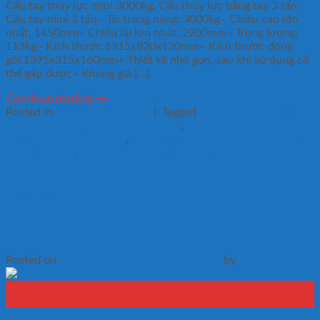
Cẩu tay thủy lực mini 3000kg, Cẩu thủy lực bằng tay 3 tấn,
Cẩu tay mini 3 tấn– Tải trọng nâng: 3000kg– Chiều cao lớn
nhất: 1450mm– Chiều lài lớn nhất: 2200mm– Trọng lượng:
113kg– Kích thước:1315x820x120mm– Kích thước đóng
gói:1395x315x160mm+ Thiết kế nhỏ gọn, sau khi sử dụng có
thể gấp được+ Khung giá […]
Continue reading
→
Posted in
Tin tức Thông Báo
|
Tagged
móc cẩu giá rẻ ...Xe
nâng nhập khẩu
,
cẩu thuỷ lực 3 tấn
,
cẩu thuỷ lực bằng tay 3
tấn
,
cẩu hàng mini 3 tấn
,
xe nâng
,
cẩu tay thuỷ lực 3000kg
,
xe
nâng đài Loan
,
cẩu thuỷ lực giá rẻ 3000kg
,
cẩu mini 3000kg
Leave a comment
Tin tức Thông Báo
Cẩu tay thủy lực mini bằng tay 3000kg
Posted on
4 Tháng 1, 2024
8 Tháng 9, 2025
by
Linh
04
Th1