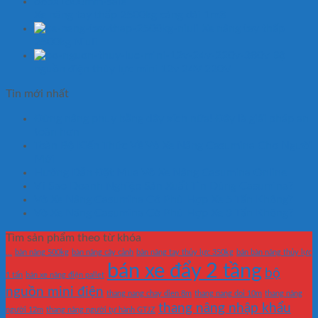
Xe nâng tay thấp 2500kg càng dài 1m8
Xe nâng tay thấp
2500kg Niuli
Bộ
nguồn điện thủy lực mini 12v 24V 220V
Tin mới nhất
Đừng nâng phuy bằng dây xích nữa! Đây là giải pháp an
toàn hơn
Toàn Bộ Kiến Thức Về Vỏ Xe Nâng Casumina Cho Người
Mới
Hướng Dẫn Đặt Mua Vỏ Xe Nâng Casumina Online
Vì Sao Doanh Nghiệp Sản Xuất Tin Dùng Casumina?
Vỏ Xe Nâng Casumina Có Phù Hợp Xe 5 Tấn Không?
Vỏ Xe Nâng Casumina Có Phù Hợp Xe 3 Tấn Không?
Tìm sản phẩm theo từ khóa
...
bàn nâng 500kg
bàn nâng cây cảnh
bàn nâng tay thủy lực 350kg
bán bàn nâng thủy lực
bán xe đẩy 2 tầng
bộ
1 tấn
bán xe nâng điện pallet
nguồn mini điện
thang nang chay dien 8m
thang nang doi 10m
thang nâng
thang nâng nhập khẩu
người 12m
thang nâng người tự hành GTJZ