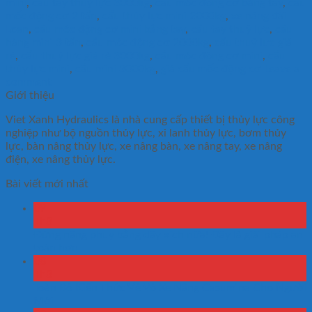
mini
,
cẩu tay thuỷ lực 3000kg
,
cẩu móc động cơ bằng tay
,
cẩu
mốc động cơ 2 tấn
,
cẩu thủy lực mini 2000kg
,
xe nâng đài
Loan
,
cẩu móc động cơ mini bằng tay
,
cẩu tay thuỷ lực
,
cẩu
hàng mini 3 tấn
,
cẩu móc động cơ 2000kg
,
cẩu thuỷ lực giá
rẻ
,
cẩu thuỷ lực giá rẻ 3000kg
,
cẩu móc động cơ mini
,
cẩu
thủy lực mini
,
cẩu mini 3000kg
,
giá cẩu mốc động cơ
Leave a
comment
Giới thiệu
Viet Xanh Hydraulics là nhà cung cấp thiết bị thủy lực công
nghiệp như bộ nguồn thủy lực, xi lanh thủy lực, bơm thủy
lực, bàn nâng thủy lực, xe nâng bàn, xe nâng tay, xe nâng
điện, xe nâng thủy lực.
Bài viết mới nhất
09
Th8
Đừng nâng phuy bằng dây xích nữa! Đây là giải pháp an
toàn hơn
08
Th8
Toàn Bộ Kiến Thức Về Vỏ Xe Nâng Casumina Cho Người
Mới