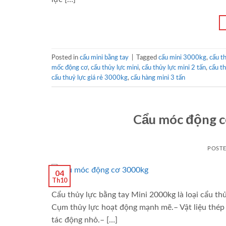
Posted in
cẩu mini bằng tay
|
Tagged
cẩu mini 3000kg
,
cẩu t
mốc động cơ
,
cẩu thủy lực mini
,
cẩu thủy lực mini 2 tấn
,
cẩu th
cẩu thuỷ lực giá rẻ 3000kg
,
cẩu hàng mini 3 tấn
Cẩu móc động 
POST
04
Th10
Cẩu thủy lực bằng tay Mini 2000kg là loại cẩu thủ
Cụm thủy lực hoạt động mạnh mẽ.– Vật liệu thép 
tác động nhỏ.– […]