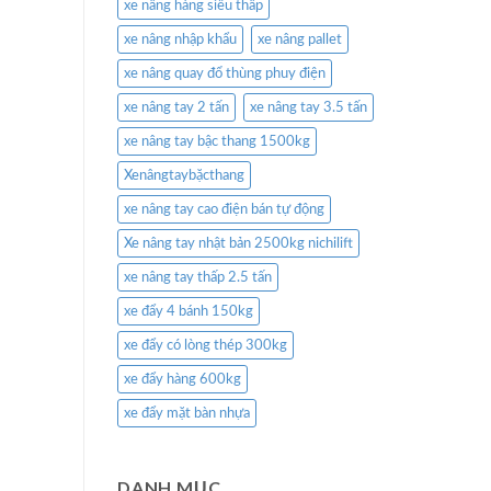
xe nâng hàng siêu thấp
xe nâng nhập khẩu
xe nâng pallet
xe nâng quay đổ thùng phuy điện
xe nâng tay 2 tấn
xe nâng tay 3.5 tấn
xe nâng tay bậc thang 1500kg
Xenângtaybặcthang
xe nâng tay cao điện bán tự động
Xe nâng tay nhật bản 2500kg nichilift
xe nâng tay thấp 2.5 tấn
xe đẩy 4 bánh 150kg
xe đẩy có lòng thép 300kg
xe đẩy hàng 600kg
xe đẩy mặt bàn nhựa
DANH MỤC