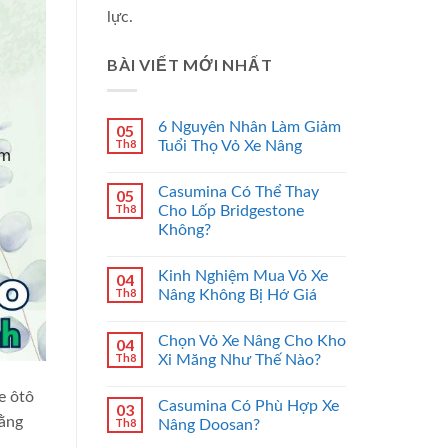
lực.
BÀI VIẾT MỚI NHẤT
6 Nguyên Nhân Làm Giảm
05
Th8
Tuổi Thọ Vỏ Xe Nâng
Casumina Có Thể Thay
05
Th8
Cho Lốp Bridgestone
Không?
Kinh Nghiệm Mua Vỏ Xe
04
Th8
Nâng Không Bị Hớ Giá
Chọn Vỏ Xe Nâng Cho Kho
04
Th8
Xi Măng Như Thế Nào?
e ôtô
Casumina Có Phù Hợp Xe
03
bằng
Th8
Nâng Doosan?