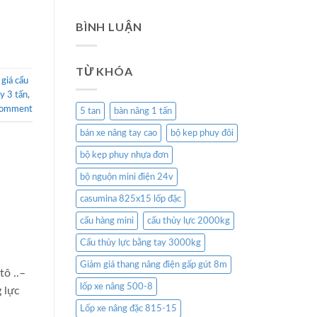
BÌNH LUẬN
TỪ KHÓA
,
giá cẩu
y 3 tấn
,
comment
5 tan
bàn nâng 1 tấn
bán xe nâng tay cao
bộ kep phuy đôi
bộ kẹp phuy nhựa đơn
bộ nguộn mini điện 24v
casumina 825x15 lốp đặc
cẩu hàng mini
cẩu thủy lực 2000kg
Cẩu thủy lực bằng tay 3000kg
Giảm giá thang nâng điện gấp gút 8m
tô ..–
lốp xe nâng 500-8
 lực
Lốp xe nâng đặc 815-15