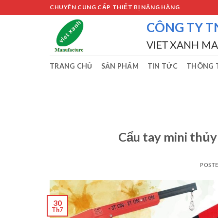
Skip
CHUYÊN CUNG CẤP THIẾT BỊ NÂNG HÀNG
to
CÔNG TY T
content
VIET XANH M
TRANG CHỦ
SẢN PHẨM
TIN TỨC
THÔNG T
Cẩu tay mini thủ
POST
30
Th7