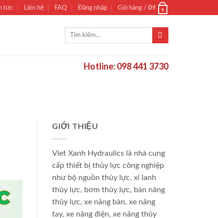
0
₫
n tức
Liên hệ
FAQ
Đăng nhập
Giỏ hàng /
0
Tìm
kiếm:
Hotline: 098 441 3730
GIỚI THIỆU
Viet Xanh Hydraulics là nhà cung
cấp thiết bị thủy lực công nghiệp
như bộ nguồn thủy lực, xi lanh
thủy lực, bơm thủy lực, bàn nâng
thủy lực, xe nâng bàn, xe nâng
tay, xe nâng điện, xe nâng thủy