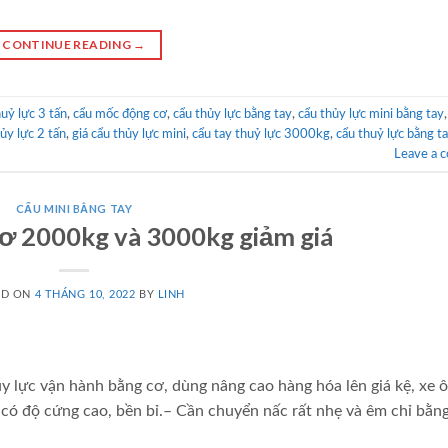
CONTINUE READING
→
huỷ lực 3 tấn
,
cẩu mốc động cơ
,
cẩu thủy lực bằng tay
,
cẩu thủy lực mini bằng tay
ủy lực 2 tấn
,
giá cẩu thủy lực mini
,
cẩu tay thuỷ lực 3000kg
,
cẩu thuỷ lực bằng ta
Leave a 
CẨU MINI BẰNG TAY
cơ 2000kg và 3000kg giảm giá
ED ON
4 THÁNG 10, 2022
BY
LINH
y lực vận hành bằng cơ, dùng nâng cao hàng hóa lên giá kệ, xe ô
có độ cứng cao, bền bỉ.– Cần chuyển nấc rất nhẹ và êm chỉ bằng