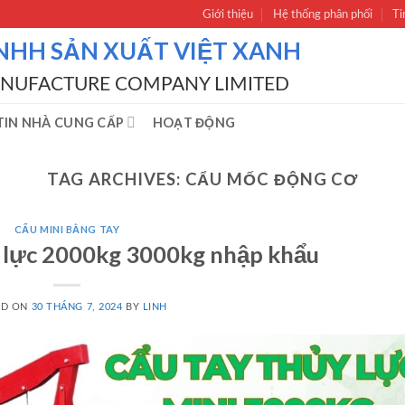
Giới thiệu
Hệ thống phân phối
Ti
NHH SẢN XUẤT VIỆT XANH
ANUFACTURE COMPANY LIMITED
IN NHÀ CUNG CẤP
HOẠT ĐỘNG
TAG ARCHIVES:
CẨU MỐC ĐỘNG CƠ
CẨU MINI BẰNG TAY
y lực 2000kg 3000kg nhập khẩu
ED ON
30 THÁNG 7, 2024
BY
LINH