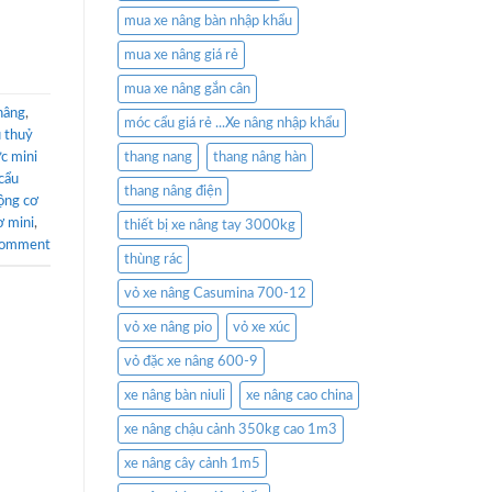
mua xe nâng bàn nhập khẩu
mua xe nâng giá rẻ
mua xe nâng gắn cân
nâng
,
móc cẩu giá rẻ ...Xe nâng nhập khẩu
 thuỷ
ực mini
thang nang
thang nâng hàn
cẩu
thang nâng điện
ộng cơ
ơ mini
,
thiết bị xe nâng tay 3000kg
comment
thùng rác
vỏ xe nâng Casumina 700-12
vỏ xe nâng pio
vỏ xe xúc
vỏ đặc xe nâng 600-9
xe nâng bàn niuli
xe nâng cao china
xe nâng chậu cảnh 350kg cao 1m3
xe nâng cây cảnh 1m5