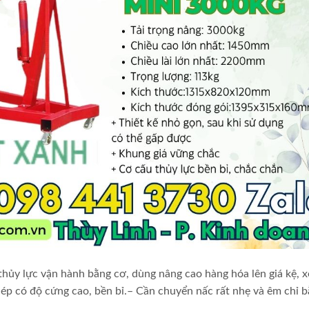
 thủy lực vận hành bằng cơ, dùng nâng cao hàng hóa lên giá kệ, x
hép có độ cứng cao, bền bỉ.– Cần chuyển nấc rất nhẹ và êm chỉ 