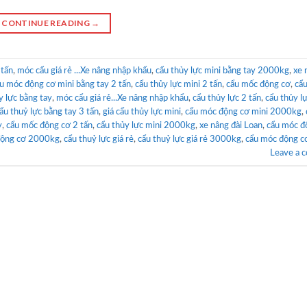
CONTINUE READING
→
 tấn
,
móc cẩu giá rẻ ...Xe nâng nhập khẩu
,
cẩu thủy lực mini bằng tay 2000kg
,
xe 
u móc động cơ mini bằng tay 2 tấn
,
cẩu thủy lực mini 2 tấn
,
cẩu mốc động cơ
,
cẩu
y lực bằng tay
,
móc cẩu giá rẻ...Xe nâng nhập khẩu
,
cẩu thủy lực 2 tấn
,
cẩu thủy l
ẩu thuỷ lực bằng tay 3 tấn
,
giá cẩu thủy lực mini
,
cẩu móc động cơ mini 2000kg
,
y
,
cẩu mốc động cơ 2 tấn
,
cẩu thủy lực mini 2000kg
,
xe nâng đài Loan
,
cẩu móc đ
động cơ 2000kg
,
cẩu thuỷ lực giá rẻ
,
cẩu thuỷ lực giá rẻ 3000kg
,
cẩu móc động c
Leave a 