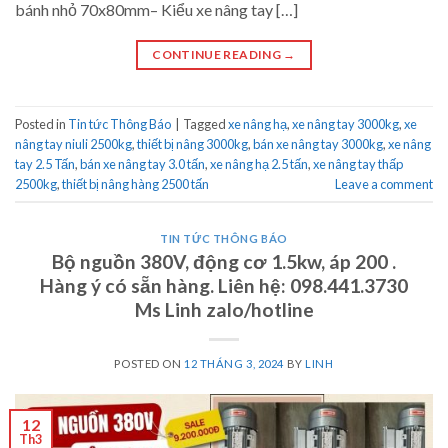
bánh nhỏ 70x80mm– Kiểu xe nâng tay […]
CONTINUE READING
→
Posted in
Tin tức Thông Báo
|
Tagged
xe nâng hạ
,
xe nâng tay 3000kg
,
xe
nâng tay niuli 2500kg
,
thiết bị nâng 3000kg
,
bán xe nâng tay 3000kg
,
xe nâng
tay 2.5 Tấn
,
bán xe nâng tay 3.0 tấn
,
xe nâng hạ 2.5 tấn
,
xe nâng tay thấp
2500kg
,
thiết bị nâng hàng 2500 tấn
Leave a comment
TIN TỨC THÔNG BÁO
Bộ nguồn 380V, động cơ 1.5kw, áp 200 .
Hàng ý có sẵn hàng. Liên hệ: 098.441.3730
Ms Linh zalo/hotline
POSTED ON
12 THÁNG 3, 2024
BY
LINH
12
Th3