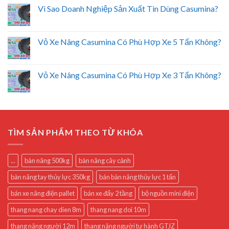
Vì Sao Doanh Nghiệp Sản Xuất Tin Dùng Casumina?
Vỏ Xe Nâng Casumina Có Phù Hợp Xe 5 Tấn Không?
Vỏ Xe Nâng Casumina Có Phù Hợp Xe 3 Tấn Không?
TÌM SẢN PHẨM THEO TỪ KHÓA
...
bàn nâng 500kg
bàn nâng cây cảnh
bàn nâng tay thủy lực 350kg
bán bàn nâng thủy lực 1 tấn
bán xe nâng điện pallet
bán xe đẩy 2 tầng
bộ nguồn mini điện
thang nang chay dien 8m
thang nang doi 10m
thang nâng người 12m
thang nâng người tự hành GTJZ