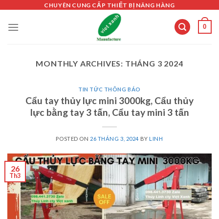
Skip
CHUYÊN CUNG CẤP THIẾT BỊ NÂNG HÀNG
to
0
content
MONTHLY ARCHIVES:
THÁNG 3 2024
TIN TỨC THÔNG BÁO
Cẩu tay thủy lực mini 3000kg, Cẩu thủy
lực bằng tay 3 tấn, Cẩu tay mini 3 tấn
POSTED ON
26 THÁNG 3, 2024
BY
LINH
26
Th3