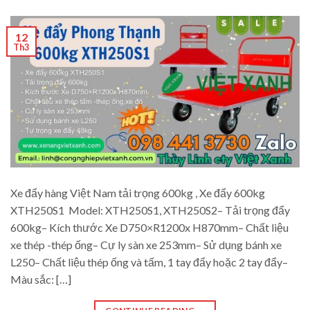
12
Th3
Xe đẩy hàng Việt Nam tải trọng 600kg , Xe đẩy 600kg
XTH250S1 Model: XTH250S1, XTH250S2– Tải trọng đẩy
600kg– Kích thước Xe D750×R1200x H870mm– Chất liệu
xe thép -thép ống– Cự ly sàn xe 253mm– Sử dụng bánh xe
L250– Chất liệu thép ống và tấm, 1 tay đẩy hoặc 2 tay đẩy–
Màu sắc: […]