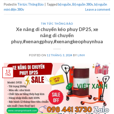
Posted in
Tin tức Thông Báo
|
Tagged
bộ nguồn
,
Bộ nguồn 380v
,
bộ nguồn
mini điện 380v
Leave a comment
TIN TỨC THÔNG BÁO
Xe nâng di chuyển kéo phuy DP25, xe
nâng di chuyển
phuy,#xenangphuy,#xenangkeophuynhua
POSTED ON
12 THÁNG 3, 2024
BY
LINH
12
Th3