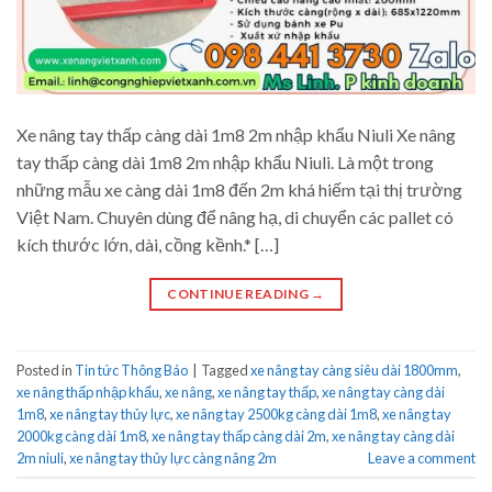
Xe nâng tay thấp càng dài 1m8 2m nhập khẩu Niuli Xe nâng
tay thấp càng dài 1m8 2m nhập khẩu Niuli. Là một trong
những mẫu xe càng dài 1m8 đến 2m khá hiếm tại thị trường
Việt Nam. Chuyên dùng để nâng hạ, di chuyển các pallet có
kích thước lớn, dài, cồng kềnh.* […]
CONTINUE READING
→
Posted in
Tin tức Thông Báo
|
Tagged
xe nâng tay càng siêu dài 1800mm
,
xe nâng thấp nhập khẩu
,
xe nâng
,
xe nâng tay thấp
,
xe nâng tay càng dài
1m8
,
xe nâng tay thủy lực
,
xe nâng tay 2500kg càng dài 1m8
,
xe nâng tay
2000kg càng dài 1m8
,
xe nâng tay thấp càng dài 2m
,
xe nâng tay càng dài
2m niuli
,
xe nâng tay thủy lực càng nâng 2m
Leave a comment