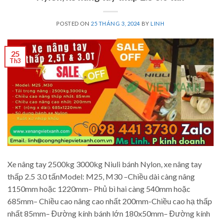
POSTED ON
25 THÁNG 3, 2024
BY
LINH
25
Th3
Xe nâng tay 2500kg 3000kg Niuli bánh Nylon, xe nâng tay
thấp 2.5 3.0 tấnModel: M25, M30 –Chiều dài càng nâng
1150mm hoặc 1220mm– Phủ bì hai càng 540mm hoặc
685mm– Chiều cao nâng cao nhất 200mm-Chiều cao hạ thấp
nhất 85mm– Đường kính bánh lớn 180x50mm– Đường kính