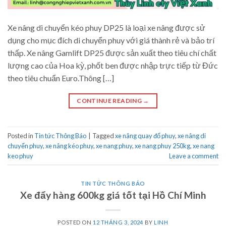
Xe nâng di chuyển kéo phuy DP25 là loại xe nâng được sử
dụng cho mục đích di chuyển phuy với giá thành rẻ và bảo trí
thấp. Xe nâng Gamlift DP25 được sản xuất theo tiêu chí chất
lượng cao của Hoa kỳ, phốt ben được nhập trực tiếp từ Đức
theo tiêu chuẩn Euro.Thông […]
CONTINUE READING
→
Posted in
Tin tức Thông Báo
|
Tagged
xe nâng quay đổ phuy
,
xe nâng di
chuyển phuy
,
xe nâng kéo phuy
,
xe nang phuy
,
xe nang phuy 250kg
,
xe nang
keo phuy
Leave a comment
TIN TỨC THÔNG BÁO
Xe đẩy hàng 600kg giá tốt tại Hồ Chí Minh
POSTED ON
12 THÁNG 3, 2024
BY
LINH