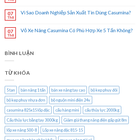
Vì Sao Doanh Nghiệp Sản Xuất Tin Dùng Casumina?
07
Th8
Vỏ Xe Nâng Casumina Có Phù Hợp Xe 5 Tấn Không?
07
Th8
BÌNH LUẬN
TỪ KHÓA
5 tan
bàn nâng 1 tấn
bán xe nâng tay cao
bộ kep phuy đôi
bộ kẹp phuy nhựa đơn
bộ nguộn mini điện 24v
casumina 825x15 lốp đặc
cẩu hàng mini
cẩu thủy lực 2000kg
Cẩu thủy lực bằng tay 3000kg
Giảm giá thang nâng điện gấp gút 8m
lốp xe nâng 500-8
Lốp xe nâng đặc 815-15