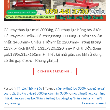
Cẩu tay thủy lực mini 3000kg, Cẩu thủy lực bằng tay 3 tấn,
Cẩu tay mini 3 tấn– Tải trọng nâng: 3000kg– Chiều cao lớn
nhất: 1450mm– Chiều lài lớn nhất: 2200mm– Trọng lượng:
113kg– Kích thước:1315x820x120mm– Kích thước đóng
gói:1395x315x160mm+ Thiết kế nhỏ gọn, sau khi sử dụng
có thể gấp được+ Khung giá […]
CONTINUE READING
→
Posted in
Tin tức Thông Báo
|
Tagged
cẩu tay thuỷ lực 3000kg
,
xe nâng đài
Loan
,
cẩu thuỷ lực giá rẻ 3000kg
,
cẩu mini 3000kg
,
móc cẩu giá rẻ ...Xe nâng
nhập khẩu
,
cẩu thuỷ lực 3 tấn
,
cẩu thuỷ lực bằng tay 3 tấn
,
cẩu hàng mini 3
tấn
,
xe nâng
Leave a comment