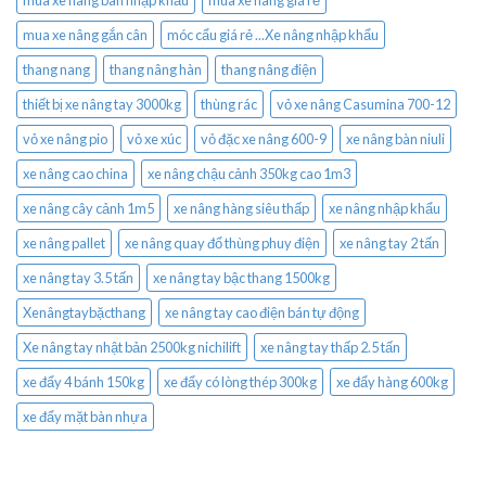
mua xe nâng bàn nhập khẩu
mua xe nâng giá rẻ
mua xe nâng gắn cân
móc cẩu giá rẻ ...Xe nâng nhập khẩu
thang nang
thang nâng hàn
thang nâng điện
thiết bị xe nâng tay 3000kg
thùng rác
vỏ xe nâng Casumina 700-12
vỏ xe nâng pio
vỏ xe xúc
vỏ đặc xe nâng 600-9
xe nâng bàn niuli
xe nâng cao china
xe nâng chậu cảnh 350kg cao 1m3
xe nâng cây cảnh 1m5
xe nâng hàng siêu thấp
xe nâng nhập khẩu
xe nâng pallet
xe nâng quay đổ thùng phuy điện
xe nâng tay 2 tấn
xe nâng tay 3.5 tấn
xe nâng tay bậc thang 1500kg
Xenângtaybặcthang
xe nâng tay cao điện bán tự động
Xe nâng tay nhật bản 2500kg nichilift
xe nâng tay thấp 2.5 tấn
xe đẩy 4 bánh 150kg
xe đẩy có lòng thép 300kg
xe đẩy hàng 600kg
xe đẩy mặt bàn nhựa