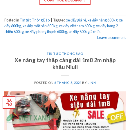
CONTINUE READING
→
Posted in
Tin tức Thông Báo
|
Tagged
xe đẩy giá rẻ
,
xe đẩy hàng 600kg
,
xe
đẩy 600kg
,
xe đẩy mặt bàn 600kg
,
xe đẩy việt nam 600kg
,
xe đẩy hàng 2
chiều 600kg
,
xe đẩy phong thạnh 600kg
,
xe đẩy 600kg 2 chiều
Leave a comment
TIN TỨC THÔNG BÁO
Xe nâng tay thấp càng dài 1m8 2m nhập
khẩu Niuli
POSTED ON
6 THÁNG 3, 2024
BY
LINH
06
Th3