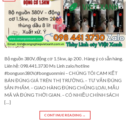
Bộ nguồn 380V, động cơ 1.5kw, áp 200 . Hàng ý có sẵn hàng.
Liên hệ: 098.441.3730 Ms Linh zalo/hotline
#bonguon380V,#bonguonmini – CHÚNG TÔI CAM KẾT
BÁN ĐÚNG GIÁ TRÊN THỊ TRƯỜNG. – TƯ VẤN ĐÚNG
SẢN PHẨM. – GIAO HÀNG ĐÚNG CHỦNG LOẠI, MẪU
MÃ VÀ ĐÚNG THỜI GIAN. – CÓ NHIỀU CHÍNH SÁCH
[…]
CONTINUE READING
→