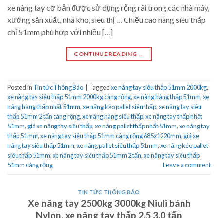
xe nâng tay cơ bản được sử dụng rộng rãi trong các nhà máy,
xưởng sản xuất, nhà kho, siêu thị … Chiều cao nâng siêu thấp
chỉ 51mm phù hợp với nhiều […]
CONTINUE READING
→
Posted in
Tin tức Thông Báo
|
Tagged
xe nâng tay siêu thấp 51mm 2000kg
,
xe nâng tay siêu thấp 51mm 2000kg càng rộng
,
xe nâng hàng thấp 51mm
,
xe
nâng hàng thấp nhất 51mm
,
xe nâng kéo pallet siêu thấp
,
xe nâng tay siêu
thấp 51mm 2 tấn càng rộng
,
xe nâng hàng siêu thấp
,
xe nâng tay thấp nhất
51mm
,
giá xe nâng tay siêu thấp
,
xe nâng pallet thấp nhất 51mm
,
xe nâng tay
thấp 51mm
,
xe nâng tay siêu thấp 51mm càng rộng 685x1220mm
,
giá xe
nâng tay siêu thấp 51mm
,
xe nâng pallet siêu thấp 51mm
,
xe nâng kéo pallet
siêu thấp 51mm
,
xe nâng tay siêu thấp 51mm 2 tấn
,
xe nâng tay siêu thấp
51mm càng rộng
Leave a comment
TIN TỨC THÔNG BÁO
Xe nâng tay 2500kg 3000kg Niuli bánh
Nylon, xe nâng tay thấp 2.5 3.0 tấn