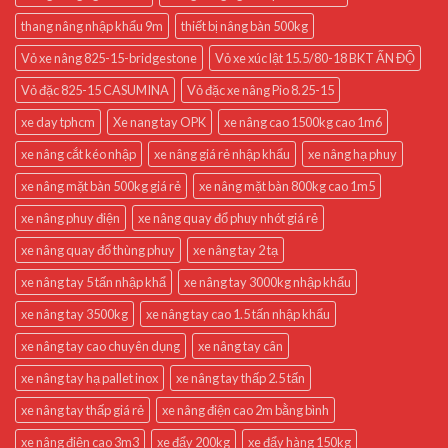
thang nâng nhập khẩu 9m
thiết bị nâng bàn 500kg
Vỏ xe nâng 825-15-bridgestone
Vỏ xe xúc lật 15.5/80-18 BKT ẤN ĐỘ
Vỏ đặc 825-15 CASUMINA
Vỏ đặc xe nâng Pio 8.25-15
xe day tphcm
Xe nang tay OPK
xe nâng cao 1500kg cao 1m6
xe nâng cắt kéo nhập
xe nâng giá rẻ nhập khẩu
xe nâng hạ phuy
xe nâng mặt bàn 500kg giá rẻ
xe nâng mặt bàn 800kg cao 1m5
xe nâng phuy điện
xe nâng quay đổ phuy nhót giá rẻ
xe nâng quay đổ thùng phuy
xe nâng tay 2 tạ
xe nâng tay 5 tấn nhập khẩ
xe nâng tay 3000kg nhập khẩu
xe nâng tay 3500kg
xe nâng tay cao 1.5 tấn nhập khẩu
xe nâng tay cao chuyên dụng
xe nâng tay cân
xe nâng tay hạ pallet inox
xe nâng tay thấp 2.5 tấn
xe nâng tay thấp giá rẻ
xe nâng điện cao 2m bằng bình
xe nâng điện cao 3m3
xe đẩy 200kg
xe đẩy hàng 150kg