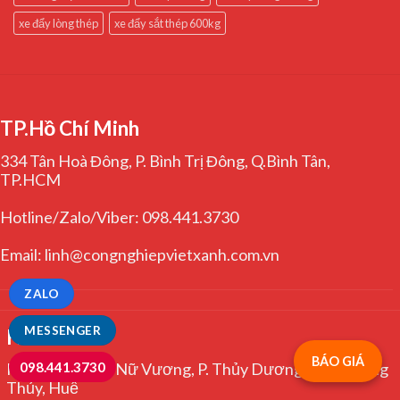
xe đẩy lòng thép
xe đẩy sắt thép 600kg
TP.Hồ Chí Minh
334 Tân Hoà Đông, P. Bình Trị Đông, Q.Bình Tân,
TP.HCM
Hotline/Zalo/Viber: 098.441.3730
Email: linh@congnghiepvietxanh.com.vn
ZALO
MESSENGER
Huế
BÁO GIÁ
098.441.3730
Kiệt 344 Trưng Nữ Vương, P. Thủy Dương, TX. Hương
Thủy, Huế