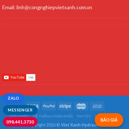
Email: linh@congnghiepvietxanh.com.vn
ZALO
MESSENGER
GIỚI THIỆU
HỆ THỐNG PHÂN PHỐI
TIN TỨC
LIÊN HỆ
FAQ
BÁO GIÁ
098.441.3730
Copyright 2026 ©
Viet Xanh Hydraulics