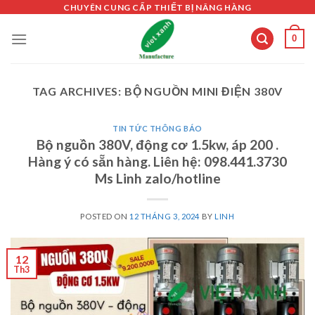
Skip
CHUYÊN CUNG CẤP THIẾT BỊ NÂNG HÀNG
to
0
content
TAG ARCHIVES:
BỘ NGUỒN MINI ĐIỆN 380V
TIN TỨC THÔNG BÁO
Bộ nguồn 380V, động cơ 1.5kw, áp 200 .
Hàng ý có sẵn hàng. Liên hệ: 098.441.3730
Ms Linh zalo/hotline
POSTED ON
12 THÁNG 3, 2024
BY
LINH
12
Th3