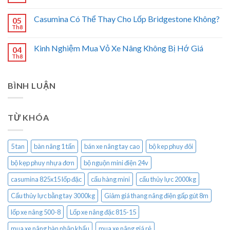
Casumina Có Thể Thay Cho Lốp Bridgestone Không?
05
Th8
Kinh Nghiệm Mua Vỏ Xe Nâng Không Bị Hớ Giá
04
Th8
BÌNH LUẬN
TỪ KHÓA
5 tan
bàn nâng 1 tấn
bán xe nâng tay cao
bộ kep phuy đôi
bộ kẹp phuy nhựa đơn
bộ nguộn mini điện 24v
casumina 825x15 lốp đặc
cẩu hàng mini
cẩu thủy lực 2000kg
Cẩu thủy lực bằng tay 3000kg
Giảm giá thang nâng điện gấp gút 8m
lốp xe nâng 500-8
Lốp xe nâng đặc 815-15
mua xe nâng bàn nhập khẩu
mua xe nâng giá rẻ