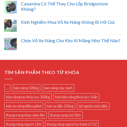
Casumina Có Thể Thay Cho Lốp Bridgestone
Không?
Kinh Nghiệm Mua Vỏ Xe Nâng Không Bị Hớ Giá
Chọn Vỏ Xe Nâng Cho Kho Xi Măng Như Thế Nào?
TÌM SẢN PHẨM THEO TỪ KHÓA
...
bàn nâng 500kg
bàn nâng cây cảnh
bàn nâng tay thủy lực 350kg
bán bàn nâng thủy lực 1 tấn
bán xe nâng điện pallet
bán xe đẩy 2 tầng
bộ nguồn mini điện
thang nang chay dien 8m
thang nang doi 10m
thang nâng người 12m
thang nâng người tự hành GTJZ