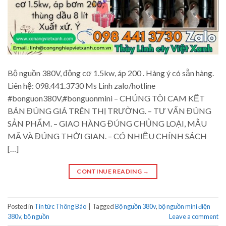
Bộ nguồn 380V, động cơ 1.5kw, áp 200 . Hàng ý có sẵn hàng.
Liên hệ: 098.441.3730 Ms Linh zalo/hotline
#bonguon380V,#bonguonmini – CHÚNG TÔI CAM KẾT
BÁN ĐÚNG GIÁ TRÊN THỊ TRƯỜNG. – TƯ VẤN ĐÚNG
SẢN PHẨM. – GIAO HÀNG ĐÚNG CHỦNG LOẠI, MẪU
MÃ VÀ ĐÚNG THỜI GIAN. – CÓ NHIỀU CHÍNH SÁCH
[…]
CONTINUE READING
→
Posted in
Tin tức Thông Báo
|
Tagged
Bộ nguồn 380v
,
bộ nguồn mini điện
380v
,
bộ nguồn
Leave a comment