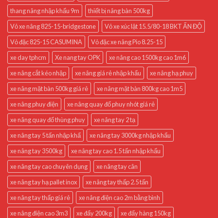
thang nâng nhập khẩu 9m
thiết bị nâng bàn 500kg
Vỏ xe nâng 825-15-bridgestone
Vỏ xe xúc lật 15.5/80-18 BKT ẤN ĐỘ
Vỏ đặc 825-15 CASUMINA
Vỏ đặc xe nâng Pio 8.25-15
xe day tphcm
Xe nang tay OPK
xe nâng cao 1500kg cao 1m6
xe nâng cắt kéo nhập
xe nâng giá rẻ nhập khẩu
xe nâng hạ phuy
xe nâng mặt bàn 500kg giá rẻ
xe nâng mặt bàn 800kg cao 1m5
xe nâng phuy điện
xe nâng quay đổ phuy nhót giá rẻ
xe nâng quay đổ thùng phuy
xe nâng tay 2 tạ
xe nâng tay 5 tấn nhập khẩ
xe nâng tay 3000kg nhập khẩu
xe nâng tay 3500kg
xe nâng tay cao 1.5 tấn nhập khẩu
xe nâng tay cao chuyên dụng
xe nâng tay cân
xe nâng tay hạ pallet inox
xe nâng tay thấp 2.5 tấn
xe nâng tay thấp giá rẻ
xe nâng điện cao 2m bằng bình
xe nâng điện cao 3m3
xe đẩy 200kg
xe đẩy hàng 150kg