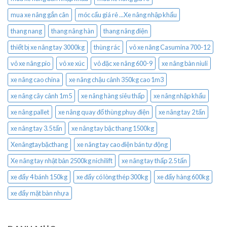
mua xe nâng gắn cân
móc cẩu giá rẻ ...Xe nâng nhập khẩu
thang nang
thang nâng hàn
thang nâng điện
thiết bị xe nâng tay 3000kg
thùng rác
vỏ xe nâng Casumina 700-12
vỏ xe nâng pio
vỏ xe xúc
vỏ đặc xe nâng 600-9
xe nâng bàn niuli
xe nâng cao china
xe nâng chậu cảnh 350kg cao 1m3
xe nâng cây cảnh 1m5
xe nâng hàng siêu thấp
xe nâng nhập khẩu
xe nâng pallet
xe nâng quay đổ thùng phuy điện
xe nâng tay 2 tấn
xe nâng tay 3.5 tấn
xe nâng tay bậc thang 1500kg
Xenângtaybặcthang
xe nâng tay cao điện bán tự động
Xe nâng tay nhật bản 2500kg nichilift
xe nâng tay thấp 2.5 tấn
xe đẩy 4 bánh 150kg
xe đẩy có lòng thép 300kg
xe đẩy hàng 600kg
xe đẩy mặt bàn nhựa