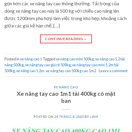
gọn hơn các xe nâng tay cao thông thường. Tải trọng của
dòng xe nâng tay cao này là 500 kg với chiều cao nâng lên
đươc 1200mm phù hợp làm việc trong kho hẹp, khoảng cách
giữa các giá kệ hạn chế, […]
CONTINUE READING
→
Posted in
xe nâng cao
|
Tagged
xe nâng cao mini 500kg
,
xe nâng cao 1.2 tải
nâng 500kg
,
xe nâng tay cao giá rẻ 500kg
,
xe nâng tay cao mini 1.2m tải
500kg
,
xe nâng cao 1.2m. xe nâng tay cao 500kg cao 1m2
Leave a comment
XE NÂNG CAO
Xe nâng tay cao 1m1 tải 400kg có mặt
ban
POSTED ON
24 THÁNG 8, 2020
BY
LINH