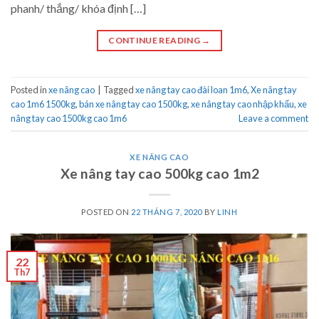
phanh/ thắng/ khóa định […]
CONTINUE READING
→
Posted in
xe nâng cao
|
Tagged
xe nâng tay cao đài loan 1m6
,
Xe nâng tay
cao 1m6 1500kg
,
bán xe nâng tay cao 1500kg
,
xe nâng tay cao nhập khẩu
,
xe
nâng tay cao 1500kg cao 1m6
Leave a comment
XE NÂNG CAO
Xe nâng tay cao 500kg cao 1m2
POSTED ON
22 THÁNG 7, 2020
BY
LINH
22
Th7