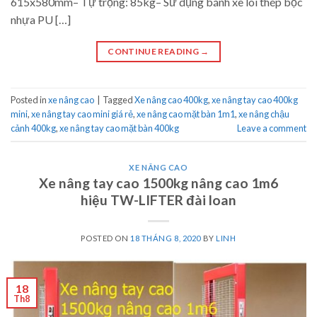
615x580mm– Tự trọng: 85kg– Sử dụng bánh xe lõi thép bọc
nhựa PU […]
CONTINUE READING
→
Posted in
xe nâng cao
|
Tagged
Xe nâng cao 400kg
,
xe nâng tay cao 400kg
mini
,
xe nâng tay cao mini giá rẻ
,
xe nâng cao mặt bàn 1m1
,
xe nâng chậu
cảnh 400kg
,
xe nâng tay cao mặt bàn 400kg
Leave a comment
XE NÂNG CAO
Xe nâng tay cao 1500kg nâng cao 1m6
hiệu TW-LIFTER đài loan
POSTED ON
18 THÁNG 8, 2020
BY
LINH
18
Th8