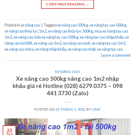
CONTINUE READING
→
Posted in
xe nâng cao
|
Tagged
xe nâng cao 500kg
,
xe nâng tay cao 500kg
,
xe nâng cao thủy lực 1m2
,
xe nâng cao thủy lực 500kg
,
mua xe nâng tay cao
1m2
,
xe nâng cao
,
bán xe nâng tay cao 500kg
,
xe nâng tay cao nhập khẩu
,
xe
nâng cao nichilift
,
xe nâng cao 1m2
,
xe nâng cao niuli
,
xe nâng tay cao 1m2
,
xe nâng cao china
,
xe nâng nhập khẩu
,
xe nâng cao nhật
,
xe nâng tay cao
Leave a comment
XE NÂNG CAO
Xe nâng cao 500kg nâng cao 1m2 nhập
khẩu giá rẻ Hotline (028) 6279.0375 – 098
441 3730 (Zalo)
POSTED ON
22 THÁNG 2, 2021
BY
LINH
22
Th2