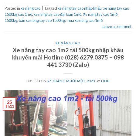
Posted in
xe nâng cao
|
Tagged
xe nâng tay cao nhập khẩu
,
xe nâng tay cao
1500kg cao 1m6
,
xe nâng tay cao đài loan 1m6
,
Xe nâng tay cao 1m6
1500kg
,
bán xe nâng tay cao 1500kg
,
mua xe nâng cao 1m6
Leave a comment
XE NÂNG CAO
Xe nâng tay cao 1m2 tải 500kg nhập khẩu
khuyến mãi Hotline (028) 6279.0375 – 098
441 3730 (Zalo)
POSTED ON
25 THÁNG MƯỜI MỘT, 2020
BY
LINH
25
Th11