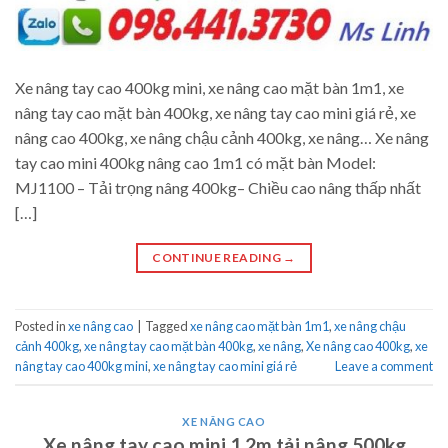
Xe nâng tay cao 400kg mini, xe nâng cao mặt bàn 1m1, xe
nâng tay cao mặt bàn 400kg, xe nâng tay cao mini giá rẻ, xe
nâng cao 400kg, xe nâng chậu cảnh 400kg, xe nâng… Xe nâng
tay cao mini 400kg nâng cao 1m1 có mặt bàn Model:
MJ1100 – Tải trọng nâng 400kg– Chiều cao nâng thấp nhất
[…]
CONTINUE READING
→
Posted in
xe nâng cao
|
Tagged
xe nâng cao mặt bàn 1m1
,
xe nâng chậu
cảnh 400kg
,
xe nâng tay cao mặt bàn 400kg
,
xe nâng
,
Xe nâng cao 400kg
,
xe
nâng tay cao 400kg mini
,
xe nâng tay cao mini giá rẻ
Leave a comment
XE NÂNG CAO
Xe nâng tay cao mini 1.2m tải nâng 500kg