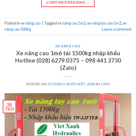
CONTINUE READING
→
Posted in
xe nâng cao
|
Tagged
xe nâng cao 1m2
,
xe nâng tay cao 1m2
,
xe
nâng cao 500kg
Leave a comment
XE NÂNG CAO
Xe nâng cao 1m6 tải 1500kg nhập khẩu
Hotline (028) 6279.0375 – 098 441 3730
(Zalo)
POSTED ON
25 THÁNG MƯỜI MỘT, 2020
BY
LINH
25
Th11