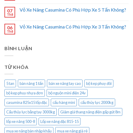
Vỏ Xe Nâng Casumina Có Phù Hợp Xe 5 Tấn Không?
07
Th8
Vỏ Xe Nâng Casumina Có Phù Hợp Xe 3 Tấn Không?
06
Th8
BÌNH LUẬN
TỪ KHÓA
5 tan
bàn nâng 1 tấn
bán xe nâng tay cao
bộ kep phuy đôi
bộ kẹp phuy nhựa đơn
bộ nguộn mini điện 24v
casumina 825x15 lốp đặc
cẩu hàng mini
cẩu thủy lực 2000kg
Cẩu thủy lực bằng tay 3000kg
Giảm giá thang nâng điện gấp gút 8m
lốp xe nâng 500-8
Lốp xe nâng đặc 815-15
mua xe nâng bàn nhập khẩu
mua xe nâng giá rẻ