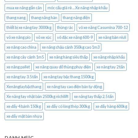
mua xe nâng gắn cân
móc cẩu giá rẻ ...Xe nâng nhập khẩu
thang nang
thang nâng hàn
thang nâng điện
thiết bị xe nâng tay 3000kg
thùng rác
vỏ xe nâng Casumina 700-12
vỏ xe nâng pio
vỏ xe xúc
vỏ đặc xe nâng 600-9
xe nâng bàn niuli
xe nâng cao china
xe nâng chậu cảnh 350kg cao 1m3
xe nâng cây cảnh 1m5
xe nâng hàng siêu thấp
xe nâng nhập khẩu
xe nâng pallet
xe nâng quay đổ thùng phuy điện
xe nâng tay 2 tấn
xe nâng tay 3.5 tấn
xe nâng tay bậc thang 1500kg
Xenângtaybặcthang
xe nâng tay cao điện bán tự động
Xe nâng tay nhật bản 2500kg nichilift
xe nâng tay thấp 2.5 tấn
xe đẩy 4 bánh 150kg
xe đẩy có lòng thép 300kg
xe đẩy hàng 600kg
xe đẩy mặt bàn nhựa
DANH MỤC