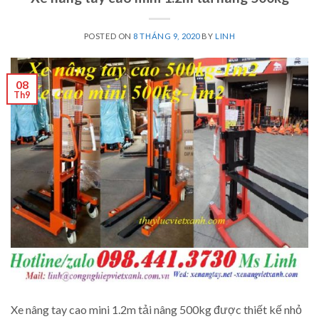
POSTED ON
8 THÁNG 9, 2020
BY
LINH
08
Th9
Xe nâng tay cao mini 1.2m tải nâng 500kg được thiết kế nhỏ