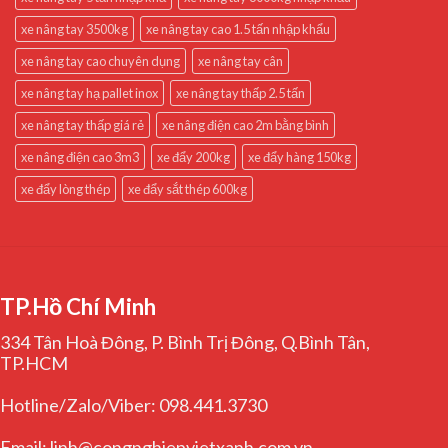
xe nâng tay 3500kg
xe nâng tay cao 1.5 tấn nhập khẩu
xe nâng tay cao chuyên dụng
xe nâng tay cân
xe nâng tay hạ pallet inox
xe nâng tay thấp 2.5 tấn
xe nâng tay thấp giá rẻ
xe nâng điện cao 2m bằng bình
xe nâng điện cao 3m3
xe đẩy 200kg
xe đẩy hàng 150kg
xe đẩy lòng thép
xe đẩy sắt thép 600kg
TP.Hồ Chí Minh
334 Tân Hoà Đông, P. Bình Trị Đông, Q.Bình Tân,
TP.HCM
Hotline/Zalo/Viber: 098.441.3730
Email: linh@congnghiepvietxanh.com.vn