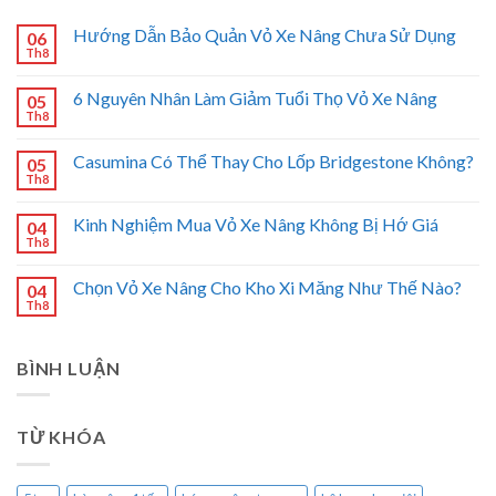
Hướng Dẫn Bảo Quản Vỏ Xe Nâng Chưa Sử Dụng
06
Th8
6 Nguyên Nhân Làm Giảm Tuổi Thọ Vỏ Xe Nâng
05
Th8
Casumina Có Thể Thay Cho Lốp Bridgestone Không?
05
Th8
Kinh Nghiệm Mua Vỏ Xe Nâng Không Bị Hớ Giá
04
Th8
Chọn Vỏ Xe Nâng Cho Kho Xi Măng Như Thế Nào?
04
Th8
BÌNH LUẬN
TỪ KHÓA