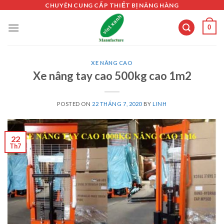
Skip
CHUYÊN CUNG CẤP THIẾT BỊ NÂNG HÀNG
to
0
content
XE NÂNG CAO
Xe nâng tay cao 500kg cao 1m2
POSTED ON
22 THÁNG 7, 2020
BY
LINH
22
Th7