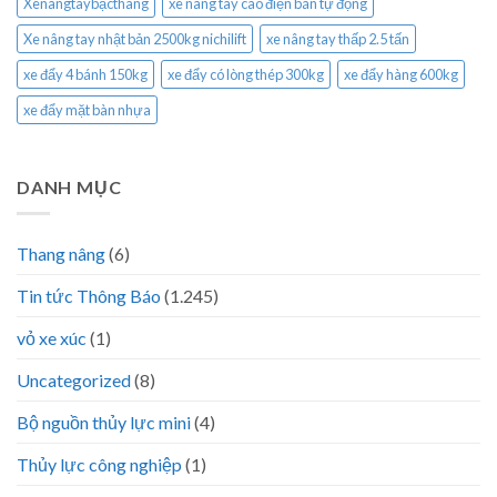
Xenângtaybặcthang
xe nâng tay cao điện bán tự động
Xe nâng tay nhật bản 2500kg nichilift
xe nâng tay thấp 2.5 tấn
xe đẩy 4 bánh 150kg
xe đẩy có lòng thép 300kg
xe đẩy hàng 600kg
xe đẩy mặt bàn nhựa
DANH MỤC
Thang nâng
(6)
Tin tức Thông Báo
(1.245)
vỏ xe xúc
(1)
Uncategorized
(8)
Bộ nguồn thủy lực mini
(4)
Thủy lực công nghiệp
(1)