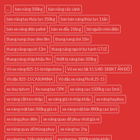
...
bàn nâng 500kg
bàn nâng cây cảnh
bàn nâng tay thủy lực 350kg
bán bàn nâng thủy lực 1 tấn
bán xe nâng điện pallet
bán xe đẩy 2 tầng
bộ nguồn mini điện
thang nang chay dien 8m
thang nang doi 10m
thang nâng người 12m
thang nâng người tự hành GTJZ
thang nâng nhập khẩu 9m
thiết bị nâng bàn 500kg
Vỏ xe nâng 825-15-bridgestone
Vỏ xe xúc lật 15.5/80-18 BKT ẤN ĐỘ
Vỏ đặc 825-15 CASUMINA
Vỏ đặc xe nâng Pio 8.25-15
xe day tphcm
Xe nang tay OPK
xe nâng cao 1500kg cao 1m6
xe nâng cắt kéo nhập
xe nâng giá rẻ nhập khẩu
xe nâng hạ phuy
xe nâng mặt bàn 500kg giá rẻ
xe nâng mặt bàn 800kg cao 1m5
xe nâng phuy điện
xe nâng quay đổ phuy nhót giá rẻ
xe nâng quay đổ thùng phuy
xe nâng tay 2 tạ
xe nâng tay 5 tấn nhập khẩ
xe nâng tay 3000kg nhập khẩu