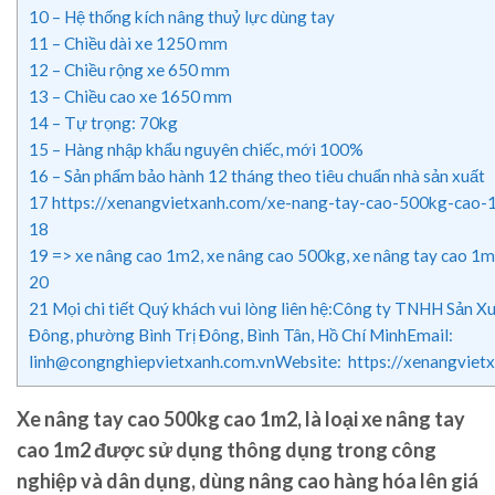
10
– Hệ thống kích nâng thuỷ lực dùng tay
11
– Chiều dài xe 1250 mm
12
– Chiều rộng xe 650 mm
13
– Chiều cao xe 1650 mm
14
– Tự trọng: 70kg
15
– Hàng nhập khẩu nguyên chiếc, mới 100%
16
– Sản phẩm bảo hành 12 tháng theo tiêu chuẩn nhà sản xuất
17
https://xenangvietxanh.com/xe-nang-tay-cao-500kg-cao
18
19
=> xe nâng cao 1m2, xe nâng cao 500kg, xe nâng tay cao 1m
20
21
Mọi chi tiết Quý khách vui lòng liên hệ:Công ty TNHH Sản
Đông, phường Bình Trị Đông, Bình Tân, Hồ Chí MinhEmail:
linh@congnghiepvietxanh.com.vnWebsite: https://xenangviet
Xe nâng tay cao 500kg cao 1m2
, là loại xe nâng tay
cao 1m2 được sử dụng thông dụng trong công
nghiệp và dân dụng, dùng nâng cao hàng hóa lên giá