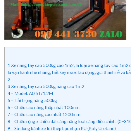
1
Xe nâng tay cao 500kg cao 1m2, là loại xe nâng tay cao 1m2 đượ
là vận hành nhẹ nhàng, tiết kiệm sức lao động, giá thành rẻ và bảo
2
3
Xe nâng tay cao 500kg nâng cao 1m2
4
– Model: A0.5T/1.2M
5
– Tải trọng nâng 500kg
6
– Chiều cao nâng thấp nhất 100mm
7
– Chiều cao nâng cao nhất 1200mm
8
– Chiều rộng x chiều dài càng nâng loại càng điều chỉnh: (0~
9
– Sử dụng bánh xe lõi thép bọc nhựa PU (Poly Uretane)