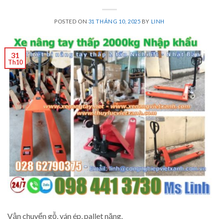
POSTED ON
31 THÁNG 10, 2025
BY
LINH
31
Th10
Vận chuyển gỗ, ván ép, pallet nặng.