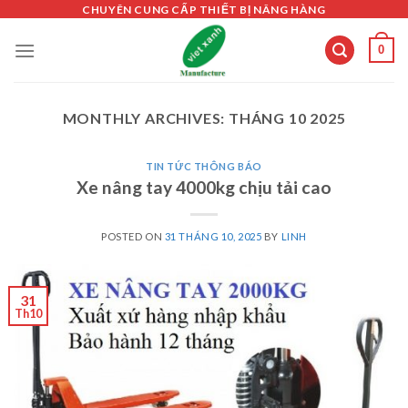
Skip
CHUYÊN CUNG CẤP THIẾT BỊ NÂNG HÀNG
to
0
content
MONTHLY ARCHIVES:
THÁNG 10 2025
TIN TỨC THÔNG BÁO
Xe nâng tay 4000kg chịu tải cao
POSTED ON
31 THÁNG 10, 2025
BY
LINH
31
Th10