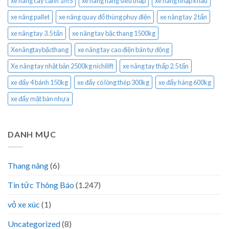
xe nâng cây cảnh 1m5
xe nâng hàng siêu thấp
xe nâng nhập khẩu
xe nâng pallet
xe nâng quay đổ thùng phuy điện
xe nâng tay 2 tấn
xe nâng tay 3.5 tấn
xe nâng tay bậc thang 1500kg
Xenângtaybặcthang
xe nâng tay cao điện bán tự động
Xe nâng tay nhật bản 2500kg nichilift
xe nâng tay thấp 2.5 tấn
xe đẩy 4 bánh 150kg
xe đẩy có lòng thép 300kg
xe đẩy hàng 600kg
xe đẩy mặt bàn nhựa
DANH MỤC
Thang nâng
(6)
Tin tức Thông Báo
(1.247)
vỏ xe xúc
(1)
Uncategorized
(8)