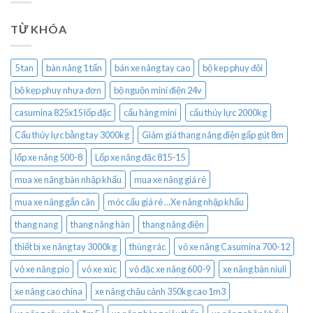
TỪ KHÓA
5 tan
bàn nâng 1 tấn
bán xe nâng tay cao
bộ kep phuy đôi
bộ kẹp phuy nhựa đơn
bộ nguộn mini điện 24v
casumina 825x15 lốp đặc
cẩu hàng mini
cẩu thủy lực 2000kg
Cẩu thủy lực bằng tay 3000kg
Giảm giá thang nâng điện gấp gút 8m
lốp xe nâng 500-8
Lốp xe nâng đặc 815-15
mua xe nâng bàn nhập khẩu
mua xe nâng giá rẻ
mua xe nâng gắn cân
móc cẩu giá rẻ ...Xe nâng nhập khẩu
thang nang
thang nâng hàn
thang nâng điện
thiết bị xe nâng tay 3000kg
thùng rác
vỏ xe nâng Casumina 700-12
vỏ xe nâng pio
vỏ xe xúc
vỏ đặc xe nâng 600-9
xe nâng bàn niuli
xe nâng cao china
xe nâng chậu cảnh 350kg cao 1m3