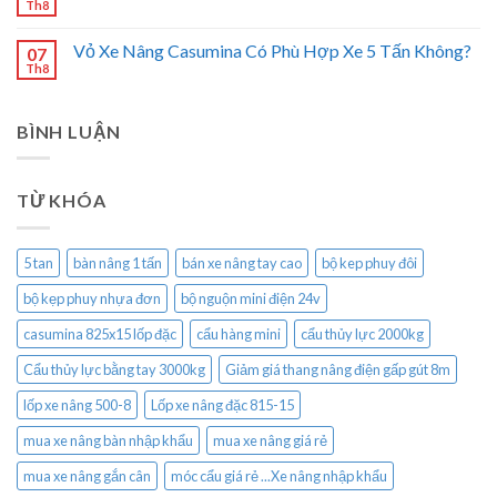
Th8
Vỏ Xe Nâng Casumina Có Phù Hợp Xe 5 Tấn Không?
07
Th8
BÌNH LUẬN
TỪ KHÓA
5 tan
bàn nâng 1 tấn
bán xe nâng tay cao
bộ kep phuy đôi
bộ kẹp phuy nhựa đơn
bộ nguộn mini điện 24v
casumina 825x15 lốp đặc
cẩu hàng mini
cẩu thủy lực 2000kg
Cẩu thủy lực bằng tay 3000kg
Giảm giá thang nâng điện gấp gút 8m
lốp xe nâng 500-8
Lốp xe nâng đặc 815-15
mua xe nâng bàn nhập khẩu
mua xe nâng giá rẻ
mua xe nâng gắn cân
móc cẩu giá rẻ ...Xe nâng nhập khẩu