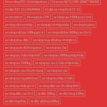
Vỏ xe nâng 825-15-bridgestone
Vỏ xe xúc lật 15.5/80-18 BKT ẤN ĐỘ
Vỏ đặc 825-15 CASUMINA
Vỏ đặc xe nâng Pio 8.25-15
xe day tphcm
Xe nang tay OPK
xe nâng cao 1500kg cao 1m6
xe nâng cắt kéo nhập
xe nâng giá rẻ nhập khẩu
xe nâng hạ phuy
xe nâng mặt bàn 500kg giá rẻ
xe nâng mặt bàn 800kg cao 1m5
xe nâng phuy điện
xe nâng quay đổ phuy nhót giá rẻ
xe nâng quay đổ thùng phuy
xe nâng tay 2 tạ
xe nâng tay 5 tấn nhập khẩ
xe nâng tay 3000kg nhập khẩu
xe nâng tay 3500kg
xe nâng tay cao 1.5 tấn nhập khẩu
xe nâng tay cao chuyên dụng
xe nâng tay cân
xe nâng tay hạ pallet inox
xe nâng tay thấp 2.5 tấn
xe nâng tay thấp giá rẻ
xe nâng điện cao 2m bằng bình
xe nâng điện cao 3m3
xe đẩy 200kg
xe đẩy hàng 150kg
xe đẩy lòng thép
xe đẩy sắt thép 600kg