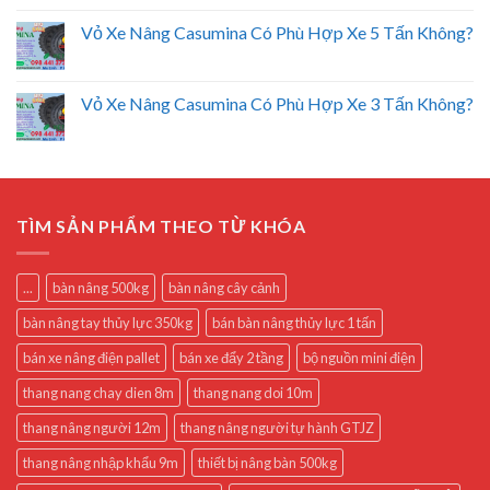
Vỏ Xe Nâng Casumina Có Phù Hợp Xe 5 Tấn Không?
Vỏ Xe Nâng Casumina Có Phù Hợp Xe 3 Tấn Không?
TÌM SẢN PHẨM THEO TỪ KHÓA
...
bàn nâng 500kg
bàn nâng cây cảnh
bàn nâng tay thủy lực 350kg
bán bàn nâng thủy lực 1 tấn
bán xe nâng điện pallet
bán xe đẩy 2 tầng
bộ nguồn mini điện
thang nang chay dien 8m
thang nang doi 10m
thang nâng người 12m
thang nâng người tự hành GTJZ
thang nâng nhập khẩu 9m
thiết bị nâng bàn 500kg