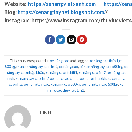
Website:
https://xenangvietxanh.com
https://xen
Blog:
https://xenangtaynet.blogspot.com/
/
Instagram:
https://www.instagram.com/thuylucvietx
This entry was posted in
xe nâng cao
and tagged
xe nâng cao thủy lực
500kg
,
mua xe nâng tay cao 1m2
,
xe nâng cao
,
bán xe nâng tay cao 500kg
,
xe
nâng tay cao nhập khẩu
,
xe nâng cao nichilift
,
xe nâng cao 1m2
,
xe nâng cao
niuli
,
xe nâng tay cao 1m2
,
xe nâng cao china
,
xe nâng nhập khẩu
,
xe nâng
cao nhật
,
xe nâng tay cao
,
xe nâng cao 500kg
,
xe nâng tay cao 500kg
,
xe
nâng cao thủy lực 1m2
.
LINH