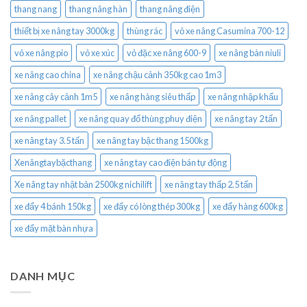
thang nang
thang nâng hàn
thang nâng điện
thiết bị xe nâng tay 3000kg
thùng rác
vỏ xe nâng Casumina 700-12
vỏ xe nâng pio
vỏ xe xúc
vỏ đặc xe nâng 600-9
xe nâng bàn niuli
xe nâng cao china
xe nâng chậu cảnh 350kg cao 1m3
xe nâng cây cảnh 1m5
xe nâng hàng siêu thấp
xe nâng nhập khẩu
xe nâng pallet
xe nâng quay đổ thùng phuy điện
xe nâng tay 2 tấn
xe nâng tay 3.5 tấn
xe nâng tay bậc thang 1500kg
Xenângtaybặcthang
xe nâng tay cao điện bán tự động
Xe nâng tay nhật bản 2500kg nichilift
xe nâng tay thấp 2.5 tấn
xe đẩy 4 bánh 150kg
xe đẩy có lòng thép 300kg
xe đẩy hàng 600kg
xe đẩy mặt bàn nhựa
DANH MỤC