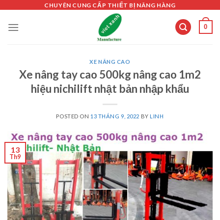
Skip
CHUYÊN CUNG CẤP THIẾT BỊ NÂNG HÀNG
to
0
content
XE NÂNG CAO
Xe nâng tay cao 500kg nâng cao 1m2
hiệu nichilift nhật bản nhập khẩu
POSTED ON
13 THÁNG 9, 2022
BY
LINH
13
Th9